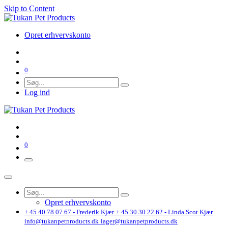
Skip to Content
Opret erhvervskonto
0
Log ind
0
Opret erhvervskonto
+ 45 40 78 07 67 - Frederik Kjær
+ 45 30 30 22 62 - Linda Scot Kjær
info@tukanpetproducts.dk
lager@tukanpetproducts.dk