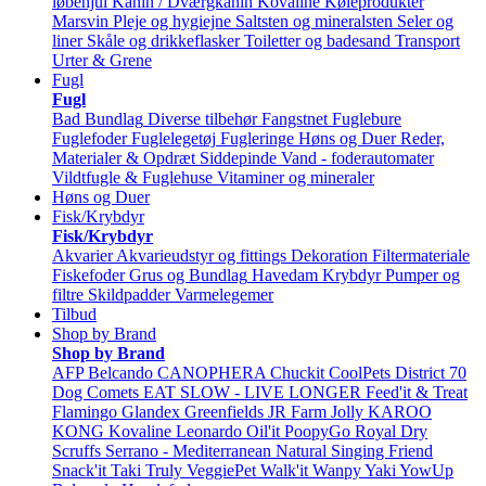
løbehjul
Kanin / Dværgkanin
Kovaline
Køleprodukter
Marsvin
Pleje og hygiejne
Saltsten og mineralsten
Seler og
liner
Skåle og drikkeflasker
Toiletter og badesand
Transport
Urter & Grene
Fugl
Fugl
Bad
Bundlag
Diverse tilbehør
Fangstnet
Fuglebure
Fuglefoder
Fuglelegetøj
Fugleringe
Høns og Duer
Reder,
Materialer & Opdræt
Siddepinde
Vand - foderautomater
Vildtfugle & Fuglehuse
Vitaminer og mineraler
Høns og Duer
Fisk/Krybdyr
Fisk/Krybdyr
Akvarier
Akvarieudstyr og fittings
Dekoration
Filtermateriale
Fiskefoder
Grus og Bundlag
Havedam
Krybdyr
Pumper og
filtre
Skildpadder
Varmelegemer
Tilbud
Shop by Brand
Shop by Brand
AFP
Belcando
CANOPHERA
Chuckit
CoolPets
District 70
Dog Comets
EAT SLOW - LIVE LONGER
Feed'it & Treat
Flamingo
Glandex
Greenfields
JR Farm
Jolly
KAROO
KONG
Kovaline
Leonardo
Oil'it
PoopyGo
Royal Dry
Scruffs
Serrano - Mediterranean Natural
Singing Friend
Snack'it
Taki
Truly
VeggiePet
Walk'it
Wanpy
Yaki
YowUp