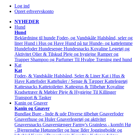
Log ind
Opret erhvervskonto
NYHEDER
Hund
Hund
Beklædning til hunde
Foder- og Vandskåle
Halsbånd, seler og
liner
Hund i Hus og Have
Hund på tur
Hunde- og kattelemme
Hundefoder
Hundesenge
Hundesnacks
Kovaline
Legetøj og
Aktivitet
Olier & Tilskud
Pleje og hygiejne
Ramper og
Trapper
Shampoo og Parfumer
Til Hvalpe
Træning med hund
Kat
Kat
Foder- & Vandskåle
Halsbånd, Seler & Liner
Kat i Hus &
Have
Kattefoder
Kattehuler / Senge & Tæpper
Kattelegetøj
Kattesnacks
Kattetoiletter, Kattegrus & Tilbehør
Kovaline
Kradsetræer & Møbler
Pleje & Hygiejne
Til Killinger
Transport & Tasker
Kanin og Gnaver
Kanin og Gnaver
Bundlag
Bure - Inde & ude
Diverse tilbehør
Gnaverfoder
Gnaverhuse og Huler
Gnaverlegetøj og aktivitet
Gnaversnacks
Gnaverstænger Farmy's
Grainless - kornfri
Hø
- Bjergenghø
Høtunneller og huse
Ilder
Joggingbolde og