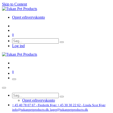
Skip to Content
Opret erhvervskonto
0
Log ind
0
Opret erhvervskonto
+ 45 40 78 07 67 - Frederik Kjær
+ 45 30 30 22 62 - Linda Scot Kjær
info@tukanpetproducts.dk
lager@tukanpetproducts.dk