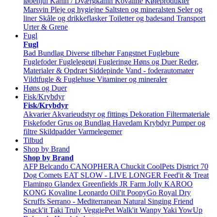
løbehjul
Kanin / Dværgkanin
Kovaline
Køleprodukter
Marsvin
Pleje og hygiejne
Saltsten og mineralsten
Seler og
liner
Skåle og drikkeflasker
Toiletter og badesand
Transport
Urter & Grene
Fugl
Fugl
Bad
Bundlag
Diverse tilbehør
Fangstnet
Fuglebure
Fuglefoder
Fuglelegetøj
Fugleringe
Høns og Duer
Reder,
Materialer & Opdræt
Siddepinde
Vand - foderautomater
Vildtfugle & Fuglehuse
Vitaminer og mineraler
Høns og Duer
Fisk/Krybdyr
Fisk/Krybdyr
Akvarier
Akvarieudstyr og fittings
Dekoration
Filtermateriale
Fiskefoder
Grus og Bundlag
Havedam
Krybdyr
Pumper og
filtre
Skildpadder
Varmelegemer
Tilbud
Shop by Brand
Shop by Brand
AFP
Belcando
CANOPHERA
Chuckit
CoolPets
District 70
Dog Comets
EAT SLOW - LIVE LONGER
Feed'it & Treat
Flamingo
Glandex
Greenfields
JR Farm
Jolly
KAROO
KONG
Kovaline
Leonardo
Oil'it
PoopyGo
Royal Dry
Scruffs
Serrano - Mediterranean Natural
Singing Friend
Snack'it
Taki
Truly
VeggiePet
Walk'it
Wanpy
Yaki
YowUp