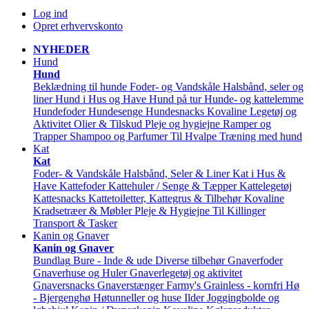
Log ind
Opret erhvervskonto
NYHEDER
Hund
Hund
Beklædning til hunde
Foder- og Vandskåle
Halsbånd, seler og
liner
Hund i Hus og Have
Hund på tur
Hunde- og kattelemme
Hundefoder
Hundesenge
Hundesnacks
Kovaline
Legetøj og
Aktivitet
Olier & Tilskud
Pleje og hygiejne
Ramper og
Trapper
Shampoo og Parfumer
Til Hvalpe
Træning med hund
Kat
Kat
Foder- & Vandskåle
Halsbånd, Seler & Liner
Kat i Hus &
Have
Kattefoder
Kattehuler / Senge & Tæpper
Kattelegetøj
Kattesnacks
Kattetoiletter, Kattegrus & Tilbehør
Kovaline
Kradsetræer & Møbler
Pleje & Hygiejne
Til Killinger
Transport & Tasker
Kanin og Gnaver
Kanin og Gnaver
Bundlag
Bure - Inde & ude
Diverse tilbehør
Gnaverfoder
Gnaverhuse og Huler
Gnaverlegetøj og aktivitet
Gnaversnacks
Gnaverstænger Farmy's
Grainless - kornfri
Hø
- Bjergenghø
Høtunneller og huse
Ilder
Joggingbolde og