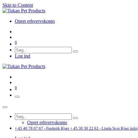
Skip to Content
Opret erhvervskonto
0
Log ind
0
Opret erhvervskonto
+ 45 40 78 07 67 - Frederik Kjær
+ 45 30 30 22 62 - Linda Scot Kjær
info