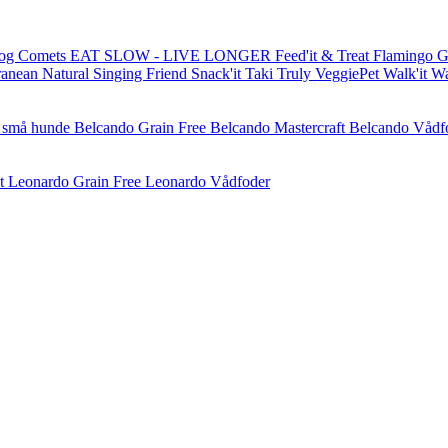
og Comets
EAT SLOW - LIVE LONGER
Feed'it & Treat
Flamingo
G
ranean Natural
Singing Friend
Snack'it
Taki
Truly
VeggiePet
Walk'it
W
l små hunde
Belcando Grain Free
Belcando Mastercraft
Belcando Vådf
t
Leonardo Grain Free
Leonardo Vådfoder