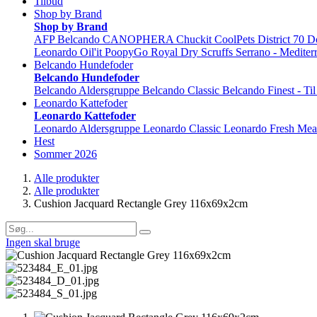
Tilbud
Shop by Brand
Shop by Brand
AFP
Belcando
CANOPHERA
Chuckit
CoolPets
District 70
D
Leonardo
Oil'it
PoopyGo
Royal Dry
Scruffs
Serrano - Mediter
Belcando Hundefoder
Belcando Hundefoder
Belcando Aldersgruppe
Belcando Classic
Belcando Finest - Ti
Leonardo Kattefoder
Leonardo Kattefoder
Leonardo Aldersgruppe
Leonardo Classic
Leonardo Fresh Mea
Hest
Sommer 2026
Alle produkter
Alle produkter
Cushion Jacquard Rectangle Grey 116x69x2cm
Ingen skal bruge