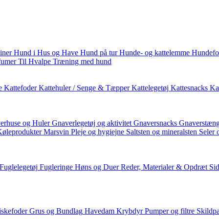
iner
Hund i Hus og Have
Hund på tur
Hunde- og kattelemme
Hundefo
fumer
Til Hvalpe
Træning med hund
e
Kattefoder
Kattehuler / Senge & Tæpper
Kattelegetøj
Kattesnacks
Kat
erhuse og Huler
Gnaverlegetøj og aktivitet
Gnaversnacks
Gnaverstæng
Køleprodukter
Marsvin
Pleje og hygiejne
Saltsten og mineralsten
Seler 
Fuglelegetøj
Fugleringe
Høns og Duer
Reder, Materialer & Opdræt
Si
iskefoder
Grus og Bundlag
Havedam
Krybdyr
Pumper og filtre
Skildp