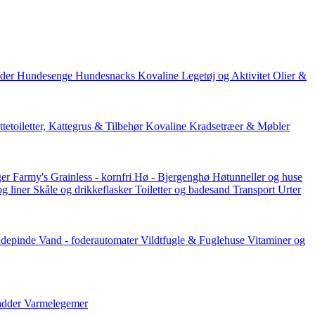
der
Hundesenge
Hundesnacks
Kovaline
Legetøj og Aktivitet
Olier &
tetoiletter, Kattegrus & Tilbehør
Kovaline
Kradsetræer & Møbler
er Farmy's
Grainless - kornfri
Hø - Bjergenghø
Høtunneller og huse
og liner
Skåle og drikkeflasker
Toiletter og badesand
Transport
Urter
ddepinde
Vand - foderautomater
Vildtfugle & Fuglehuse
Vitaminer og
adder
Varmelegemer