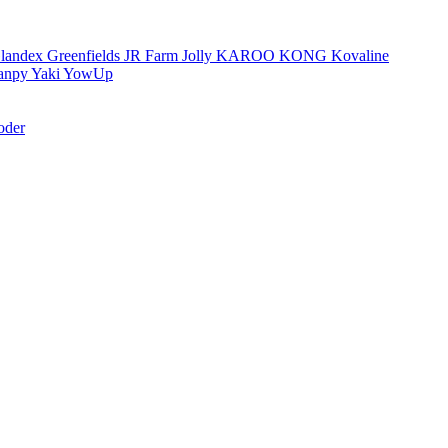
landex
Greenfields
JR Farm
Jolly
KAROO
KONG
Kovaline
anpy
Yaki
YowUp
oder