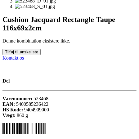
Cushion Jacquard Rectangle Taupe
116x69x2cm
Denne kombination eksistere ikke.
Tilføj til ønskeliste
Kontakt os
Del
Varenummer:
523468
EAN:
5400585236422
HS Kode:
9404909000
Vægt:
860
g