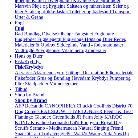
løbehjul
Kanin / Dværgkanin
Kovaline
Køleprodukter
Marsvin
Pleje og hygiejne
Saltsten og mineralsten
Seler og
liner
Skåle og drikkeflasker
Toiletter og badesand
Transport
Urter & Grene
Fugl
Fugl
Bad
Bundlag
Diverse tilbehør
Fangstnet
Fuglebure
Fuglefoder
Fuglelegetøj
Fugleringe
Høns og Duer
Reder,
Materialer & Opdræt
Siddepinde
Vand - foderautomater
Vildtfugle & Fuglehuse
Vitaminer og mineraler
Høns og Duer
Fisk/Krybdyr
Fisk/Krybdyr
Akvarier
Akvarieudstyr og fittings
Dekoration
Filtermateriale
Fiskefoder
Grus og Bundlag
Havedam
Krybdyr
Pumper og
filtre
Skildpadder
Varmelegemer
Tilbud
Shop by Brand
Shop by Brand
AFP
Belcando
CANOPHERA
Chuckit
CoolPets
District 70
Dog Comets
EAT SLOW - LIVE LONGER
Feed'it & Treat
Flamingo
Glandex
Greenfields
JR Farm
Jolly
KAROO
KONG
Kovaline
Leonardo
Oil'it
PoopyGo
Royal Dry
Scruffs
Serrano - Mediterranean Natural
Singing Friend
Snack'it
Taki
Truly
VeggiePet
Walk'it
Wanpy
Yaki
YowUp