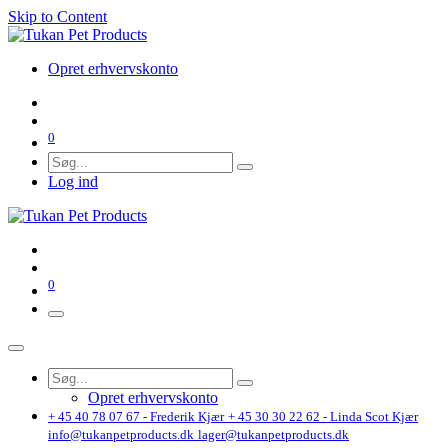
Skip to Content
Opret erhvervskonto
0
Log ind
0
Opret erhvervskonto
+ 45 40 78 07 67 - Frederik Kjær
+ 45 30 30 22 62 - Linda Scot Kjær
info@tukanpetproducts.dk
lager@tukanpetproducts.dk