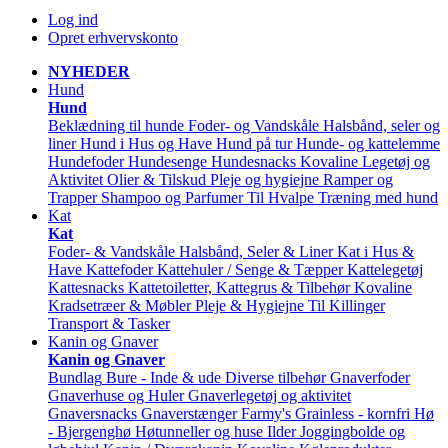
Log ind
Opret erhvervskonto
NYHEDER
Hund
Hund
Beklædning til hunde
Foder- og Vandskåle
Halsbånd, seler og
liner
Hund i Hus og Have
Hund på tur
Hunde- og kattelemme
Hundefoder
Hundesenge
Hundesnacks
Kovaline
Legetøj og
Aktivitet
Olier & Tilskud
Pleje og hygiejne
Ramper og
Trapper
Shampoo og Parfumer
Til Hvalpe
Træning med hund
Kat
Kat
Foder- & Vandskåle
Halsbånd, Seler & Liner
Kat i Hus &
Have
Kattefoder
Kattehuler / Senge & Tæpper
Kattelegetøj
Kattesnacks
Kattetoiletter, Kattegrus & Tilbehør
Kovaline
Kradsetræer & Møbler
Pleje & Hygiejne
Til Killinger
Transport & Tasker
Kanin og Gnaver
Kanin og Gnaver
Bundlag
Bure - Inde & ude
Diverse tilbehør
Gnaverfoder
Gnaverhuse og Huler
Gnaverlegetøj og aktivitet
Gnaversnacks
Gnaverstænger Farmy's
Grainless - kornfri
Hø
- Bjergenghø
Høtunneller og huse
Ilder
Joggingbolde og