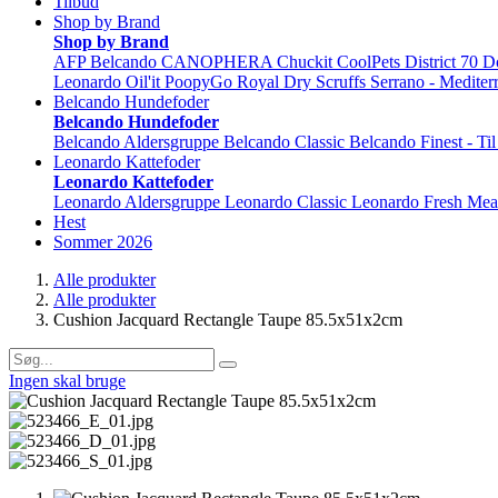
Tilbud
Shop by Brand
Shop by Brand
AFP
Belcando
CANOPHERA
Chuckit
CoolPets
District 70
D
Leonardo
Oil'it
PoopyGo
Royal Dry
Scruffs
Serrano - Mediter
Belcando Hundefoder
Belcando Hundefoder
Belcando Aldersgruppe
Belcando Classic
Belcando Finest - Ti
Leonardo Kattefoder
Leonardo Kattefoder
Leonardo Aldersgruppe
Leonardo Classic
Leonardo Fresh Mea
Hest
Sommer 2026
Alle produkter
Alle produkter
Cushion Jacquard Rectangle Taupe 85.5x51x2cm
Ingen skal bruge