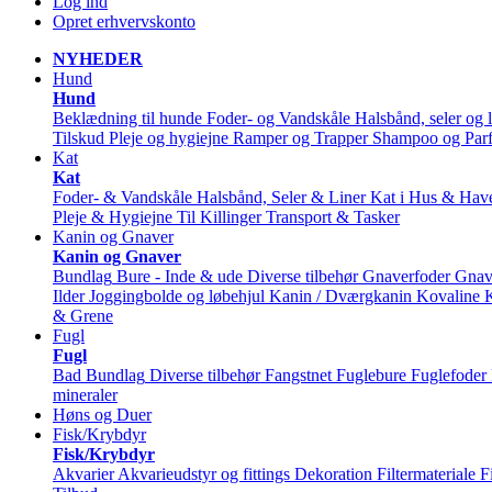
Log ind
Opret erhvervskonto
NYHEDER
Hund
Hund
Beklædning til hunde
Foder- og Vandskåle
Halsbånd, seler og l
Tilskud
Pleje og hygiejne
Ramper og Trapper
Shampoo og Par
Kat
Kat
Foder- & Vandskåle
Halsbånd, Seler & Liner
Kat i Hus & Hav
Pleje & Hygiejne
Til Killinger
Transport & Tasker
Kanin og Gnaver
Kanin og Gnaver
Bundlag
Bure - Inde & ude
Diverse tilbehør
Gnaverfoder
Gnav
Ilder
Joggingbolde og løbehjul
Kanin / Dværgkanin
Kovaline
& Grene
Fugl
Fugl
Bad
Bundlag
Diverse tilbehør
Fangstnet
Fuglebure
Fuglefoder
mineraler
Høns og Duer
Fisk/Krybdyr
Fisk/Krybdyr
Akvarier
Akvarieudstyr og fittings
Dekoration
Filtermateriale
F