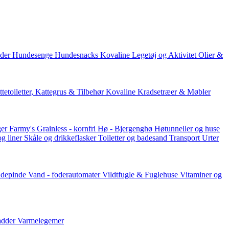
der
Hundesenge
Hundesnacks
Kovaline
Legetøj og Aktivitet
Olier &
tetoiletter, Kattegrus & Tilbehør
Kovaline
Kradsetræer & Møbler
er Farmy's
Grainless - kornfri
Hø - Bjergenghø
Høtunneller og huse
og liner
Skåle og drikkeflasker
Toiletter og badesand
Transport
Urter
ddepinde
Vand - foderautomater
Vildtfugle & Fuglehuse
Vitaminer og
adder
Varmelegemer