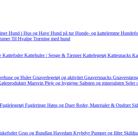
iner
Hund i Hus og Have
Hund på tur
Hunde- og kattelemme
Hundefo
fumer
Til Hvalpe
Træning med hund
e
Kattefoder
Kattehuler / Senge & Tæpper
Kattelegetøj
Kattesnacks
Kat
erhuse og Huler
Gnaverlegetøj og aktivitet
Gnaversnacks
Gnaverstæng
Køleprodukter
Marsvin
Pleje og hygiejne
Saltsten og mineralsten
Seler 
Fuglelegetøj
Fugleringe
Høns og Duer
Reder, Materialer & Opdræt
Si
iskefoder
Grus og Bundlag
Havedam
Krybdyr
Pumper og filtre
Skildp