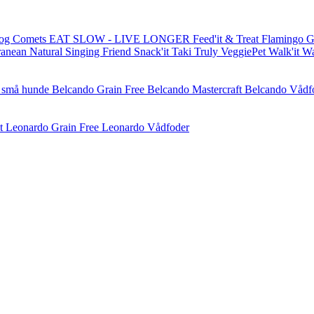
og Comets
EAT SLOW - LIVE LONGER
Feed'it & Treat
Flamingo
G
ranean Natural
Singing Friend
Snack'it
Taki
Truly
VeggiePet
Walk'it
W
l små hunde
Belcando Grain Free
Belcando Mastercraft
Belcando Vådf
t
Leonardo Grain Free
Leonardo Vådfoder