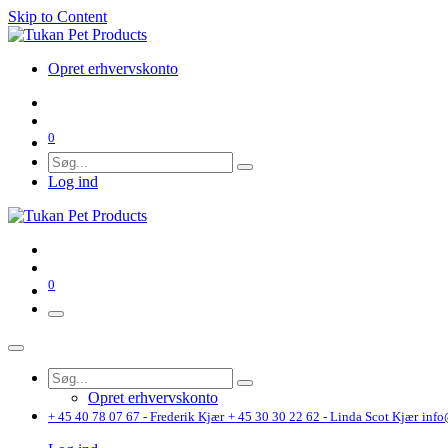
Skip to Content
Opret erhvervskonto
0
Log ind
0
Opret erhvervskonto
+ 45 40 78 07 67 - Frederik Kjær
+ 45 30 30 22 62 - Linda Scot Kjær
info