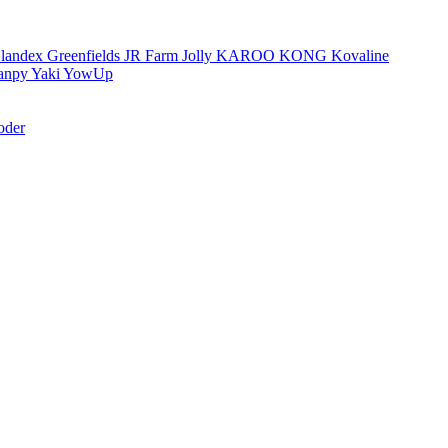
landex
Greenfields
JR Farm
Jolly
KAROO
KONG
Kovaline
anpy
Yaki
YowUp
oder