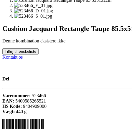
Cushion Jacquard Rectangle Taupe 85.5x
Denne kombination eksistere ikke.
Tilføj til ønskeliste
Kontakt os
Del
Varenummer:
523466
EAN:
5400585265521
HS Kode:
9404909000
Vægt:
440
g