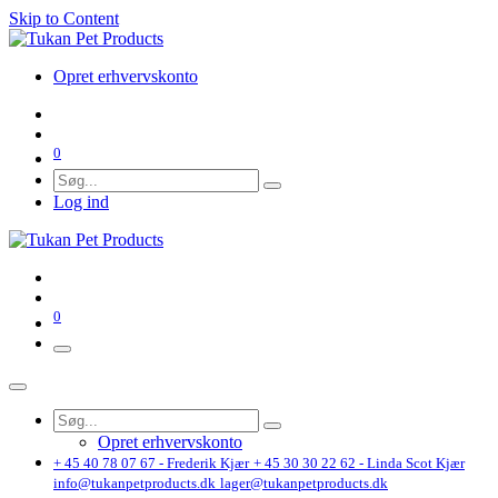
Skip to Content
Opret erhvervskonto
0
Log ind
0
Opret erhvervskonto
+ 45 40 78 07 67 - Frederik Kjær
+ 45 30 30 22 62 - Linda Scot Kjær
info@tukanpetproducts.dk
lager@tukanpetproducts.dk