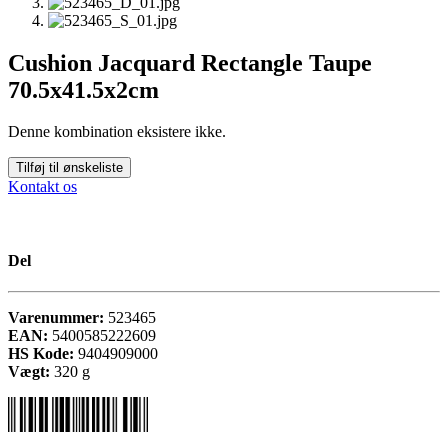
Cushion Jacquard Rectangle Taupe
70.5x41.5x2cm
Denne kombination eksistere ikke.
Tilføj til ønskeliste
Kontakt os
Del
Varenummer:
523465
EAN:
5400585222609
HS Kode:
9404909000
Vægt:
320
g