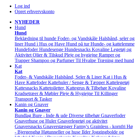
Log ind
Opret erhvervskonto
NYHEDER
Hund
Hund
Beklædning til hunde
Foder- og Vandskåle
Halsbånd, seler og
liner
Hund i Hus og Have
Hund på tur
Hunde- og kattelemme
Hundefoder
Hundesenge
Hundesnacks
Kovaline
Legetøj og
Aktivitet
Olier & Tilskud
Pleje og hygiejne
Ramper og
Trapper
Shampoo og Parfumer
Til Hvalpe
Træning med hund
Kat
Kat
Foder- & Vandskåle
Halsbånd, Seler & Liner
Kat i Hus &
Have
Kattefoder
Kattehuler / Senge & Tæpper
Kattelegetøj
Kattesnacks
Kattetoiletter, Kattegrus & Tilbehør
Kovaline
Kradsetræer & Møbler
Pleje & Hygiejne
Til Killinger
Transport & Tasker
Kanin og Gnaver
Kanin og Gnaver
Bundlag
Bure - Inde & ude
Diverse tilbehør
Gnaverfoder
Gnaverhuse og Huler
Gnaverlegetøj og aktivitet
Gnaversnacks
Gnaverstænger Farmy's
Grainless - kornfri
Hø
- Bjergenghø
Høtunneller og huse
Ilder
Joggingbolde og