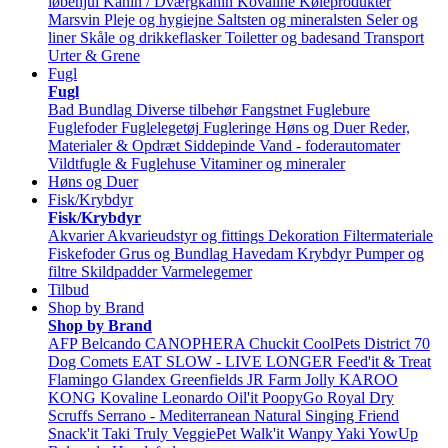
løbehjul
Kanin / Dværgkanin
Kovaline
Køleprodukter
Marsvin
Pleje og hygiejne
Saltsten og mineralsten
Seler og
liner
Skåle og drikkeflasker
Toiletter og badesand
Transport
Urter & Grene
Fugl
Fugl
Bad
Bundlag
Diverse tilbehør
Fangstnet
Fuglebure
Fuglefoder
Fuglelegetøj
Fugleringe
Høns og Duer
Reder,
Materialer & Opdræt
Siddepinde
Vand - foderautomater
Vildtfugle & Fuglehuse
Vitaminer og mineraler
Høns og Duer
Fisk/Krybdyr
Fisk/Krybdyr
Akvarier
Akvarieudstyr og fittings
Dekoration
Filtermateriale
Fiskefoder
Grus og Bundlag
Havedam
Krybdyr
Pumper og
filtre
Skildpadder
Varmelegemer
Tilbud
Shop by Brand
Shop by Brand
AFP
Belcando
CANOPHERA
Chuckit
CoolPets
District 70
Dog Comets
EAT SLOW - LIVE LONGER
Feed'it & Treat
Flamingo
Glandex
Greenfields
JR Farm
Jolly
KAROO
KONG
Kovaline
Leonardo
Oil'it
PoopyGo
Royal Dry
Scruffs
Serrano - Mediterranean Natural
Singing Friend
Snack'it
Taki
Truly
VeggiePet
Walk'it
Wanpy
Yaki
YowUp