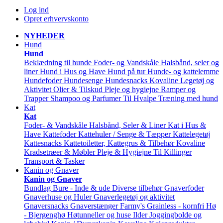
Log ind
Opret erhvervskonto
NYHEDER
Hund
Hund
Beklædning til hunde
Foder- og Vandskåle
Halsbånd, seler og
liner
Hund i Hus og Have
Hund på tur
Hunde- og kattelemme
Hundefoder
Hundesenge
Hundesnacks
Kovaline
Legetøj og
Aktivitet
Olier & Tilskud
Pleje og hygiejne
Ramper og
Trapper
Shampoo og Parfumer
Til Hvalpe
Træning med hund
Kat
Kat
Foder- & Vandskåle
Halsbånd, Seler & Liner
Kat i Hus &
Have
Kattefoder
Kattehuler / Senge & Tæpper
Kattelegetøj
Kattesnacks
Kattetoiletter, Kattegrus & Tilbehør
Kovaline
Kradsetræer & Møbler
Pleje & Hygiejne
Til Killinger
Transport & Tasker
Kanin og Gnaver
Kanin og Gnaver
Bundlag
Bure - Inde & ude
Diverse tilbehør
Gnaverfoder
Gnaverhuse og Huler
Gnaverlegetøj og aktivitet
Gnaversnacks
Gnaverstænger Farmy's
Grainless - kornfri
Hø
- Bjergenghø
Høtunneller og huse
Ilder
Joggingbolde og