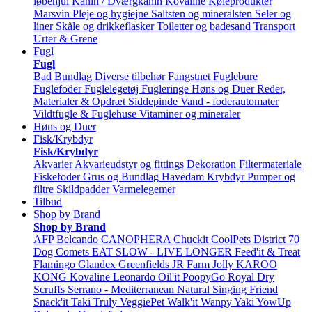
løbehjul
Kanin / Dværgkanin
Kovaline
Køleprodukter
Marsvin
Pleje og hygiejne
Saltsten og mineralsten
Seler og
liner
Skåle og drikkeflasker
Toiletter og badesand
Transport
Urter & Grene
Fugl
Fugl
Bad
Bundlag
Diverse tilbehør
Fangstnet
Fuglebure
Fuglefoder
Fuglelegetøj
Fugleringe
Høns og Duer
Reder,
Materialer & Opdræt
Siddepinde
Vand - foderautomater
Vildtfugle & Fuglehuse
Vitaminer og mineraler
Høns og Duer
Fisk/Krybdyr
Fisk/Krybdyr
Akvarier
Akvarieudstyr og fittings
Dekoration
Filtermateriale
Fiskefoder
Grus og Bundlag
Havedam
Krybdyr
Pumper og
filtre
Skildpadder
Varmelegemer
Tilbud
Shop by Brand
Shop by Brand
AFP
Belcando
CANOPHERA
Chuckit
CoolPets
District 70
Dog Comets
EAT SLOW - LIVE LONGER
Feed'it & Treat
Flamingo
Glandex
Greenfields
JR Farm
Jolly
KAROO
KONG
Kovaline
Leonardo
Oil'it
PoopyGo
Royal Dry
Scruffs
Serrano - Mediterranean Natural
Singing Friend
Snack'it
Taki
Truly
VeggiePet
Walk'it
Wanpy
Yaki
YowUp