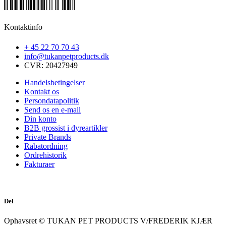
Kontaktinfo
+ 45 22 70 70 43
info@tukanpetproducts.dk
CVR: 20427949
Handelsbetingelser
Kontakt os
Persondatapolitik
Send os en e-mail
Din konto
B2B grossist i dyreartikler
Private Brands
Rabatordning
Ordrehistorik
Fakturaer
Del
Ophavsret © TUKAN PET PRODUCTS V/FREDERIK KJÆR