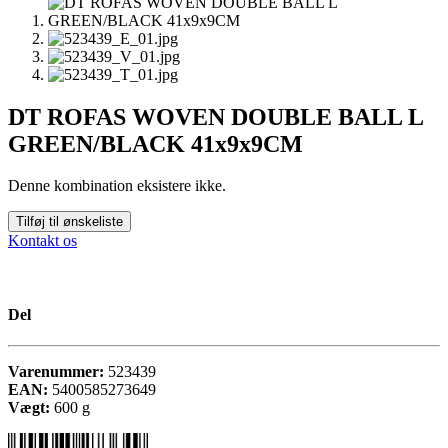
DT ROFAS WOVEN DOUBLE BALL L
GREEN/BLACK 41x9x9CM
Denne kombination eksistere ikke.
Tilføj til ønskeliste
Kontakt os
Del
Varenummer:
523439
EAN:
5400585273649
Vægt:
600
g