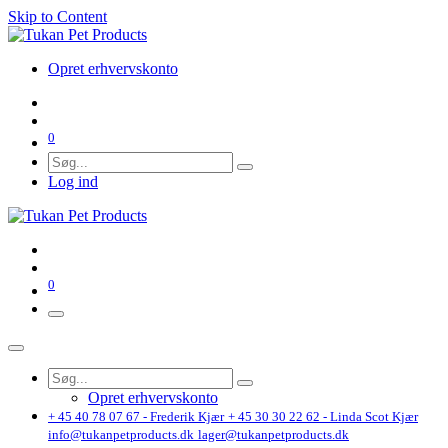
Skip to Content
Opret erhvervskonto
0
Log ind
0
Opret erhvervskonto
+ 45 40 78 07 67 - Frederik Kjær
+ 45 30 30 22 62 - Linda Scot Kjær
info@tukanpetproducts.dk
lager@tukanpetproducts.dk