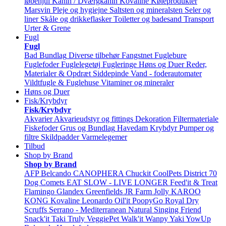
løbehjul
Kanin / Dværgkanin
Kovaline
Køleprodukter
Marsvin
Pleje og hygiejne
Saltsten og mineralsten
Seler og
liner
Skåle og drikkeflasker
Toiletter og badesand
Transport
Urter & Grene
Fugl
Fugl
Bad
Bundlag
Diverse tilbehør
Fangstnet
Fuglebure
Fuglefoder
Fuglelegetøj
Fugleringe
Høns og Duer
Reder,
Materialer & Opdræt
Siddepinde
Vand - foderautomater
Vildtfugle & Fuglehuse
Vitaminer og mineraler
Høns og Duer
Fisk/Krybdyr
Fisk/Krybdyr
Akvarier
Akvarieudstyr og fittings
Dekoration
Filtermateriale
Fiskefoder
Grus og Bundlag
Havedam
Krybdyr
Pumper og
filtre
Skildpadder
Varmelegemer
Tilbud
Shop by Brand
Shop by Brand
AFP
Belcando
CANOPHERA
Chuckit
CoolPets
District 70
Dog Comets
EAT SLOW - LIVE LONGER
Feed'it & Treat
Flamingo
Glandex
Greenfields
JR Farm
Jolly
KAROO
KONG
Kovaline
Leonardo
Oil'it
PoopyGo
Royal Dry
Scruffs
Serrano - Mediterranean Natural
Singing Friend
Snack'it
Taki
Truly
VeggiePet
Walk'it
Wanpy
Yaki
YowUp