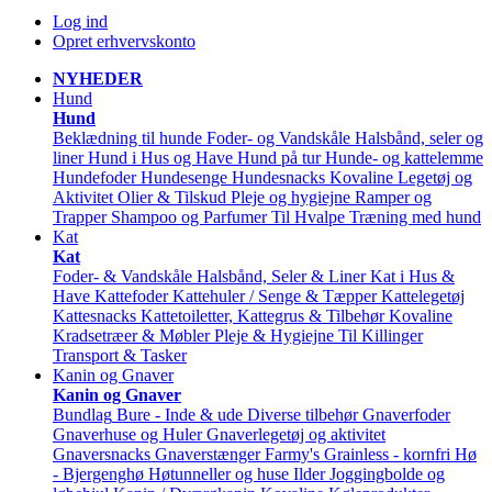
Log ind
Opret erhvervskonto
NYHEDER
Hund
Hund
Beklædning til hunde
Foder- og Vandskåle
Halsbånd, seler og
liner
Hund i Hus og Have
Hund på tur
Hunde- og kattelemme
Hundefoder
Hundesenge
Hundesnacks
Kovaline
Legetøj og
Aktivitet
Olier & Tilskud
Pleje og hygiejne
Ramper og
Trapper
Shampoo og Parfumer
Til Hvalpe
Træning med hund
Kat
Kat
Foder- & Vandskåle
Halsbånd, Seler & Liner
Kat i Hus &
Have
Kattefoder
Kattehuler / Senge & Tæpper
Kattelegetøj
Kattesnacks
Kattetoiletter, Kattegrus & Tilbehør
Kovaline
Kradsetræer & Møbler
Pleje & Hygiejne
Til Killinger
Transport & Tasker
Kanin og Gnaver
Kanin og Gnaver
Bundlag
Bure - Inde & ude
Diverse tilbehør
Gnaverfoder
Gnaverhuse og Huler
Gnaverlegetøj og aktivitet
Gnaversnacks
Gnaverstænger Farmy's
Grainless - kornfri
Hø
- Bjergenghø
Høtunneller og huse
Ilder
Joggingbolde og