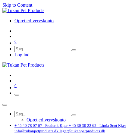
Skip to Content
Opret erhvervskonto
0
Log ind
0
Opret erhvervskonto
+ 45 40 78 07 67 - Frederik Kjær
+ 45 30 30 22 62 - Linda Scot Kjær
info@tukanpetproducts.dk
lager@tukanpetproducts.dk