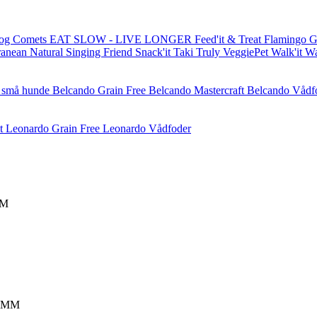
og Comets
EAT SLOW - LIVE LONGER
Feed'it & Treat
Flamingo
G
ranean Natural
Singing Friend
Snack'it
Taki
Truly
VeggiePet
Walk'it
W
l små hunde
Belcando Grain Free
Belcando Mastercraft
Belcando Vådf
t
Leonardo Grain Free
Leonardo Vådfoder
MM