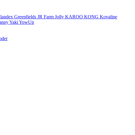
landex
Greenfields
JR Farm
Jolly
KAROO
KONG
Kovaline
anpy
Yaki
YowUp
oder