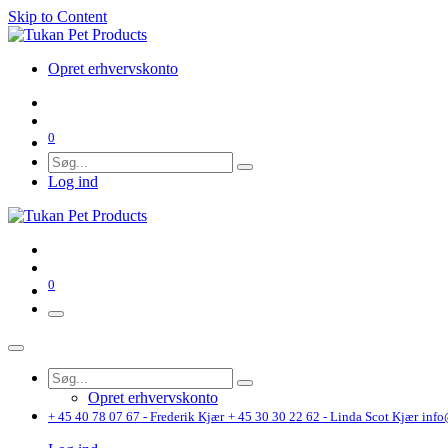
Skip to Content
Opret erhvervskonto
0
Log ind
0
Opret erhvervskonto
+ 45 40 78 07 67 - Frederik Kjær
+ 45 30 30 22 62 - Linda Scot Kjær
info