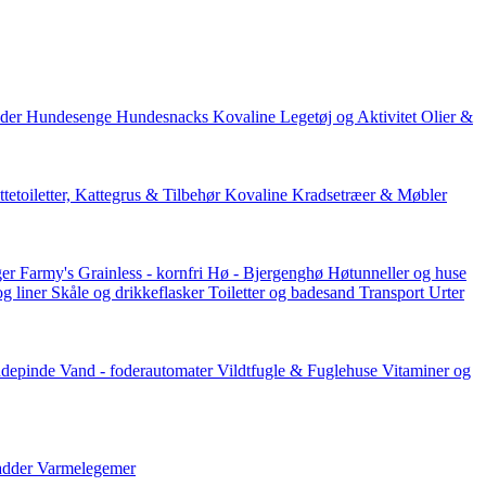
der
Hundesenge
Hundesnacks
Kovaline
Legetøj og Aktivitet
Olier &
tetoiletter, Kattegrus & Tilbehør
Kovaline
Kradsetræer & Møbler
er Farmy's
Grainless - kornfri
Hø - Bjergenghø
Høtunneller og huse
og liner
Skåle og drikkeflasker
Toiletter og badesand
Transport
Urter
ddepinde
Vand - foderautomater
Vildtfugle & Fuglehuse
Vitaminer og
adder
Varmelegemer