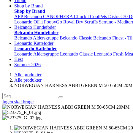
Tilbud
Shop by Brand
Shop by Brand
AFP
Belcando
CANOPHERA
Chuckit
CoolPets
District 70
D
Leonardo
Oil'it
PoopyGo
Royal Dry
Scruffs
Serrano - Mediter
Belcando Hundefoder
Belcando Hundefoder
Belcando Aldersgruppe
Belcando Classic
Belcando Finest - Ti
Leonardo Kattefoder
Leonardo Kattefoder
Leonardo Aldersgruppe
Leonardo Classic
Leonardo Fresh Mea
Hest
Sommer 2026
Alle produkter
Alle produkter
NORWEGIAN HARNESS ABBI GREEN M 50-65CM 20
Ingen skal bruge