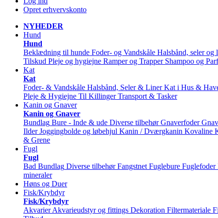
Log ind
Opret erhvervskonto
NYHEDER
Hund
Hund
Beklædning til hunde
Foder- og Vandskåle
Halsbånd, seler og l
Tilskud
Pleje og hygiejne
Ramper og Trapper
Shampoo og Par
Kat
Kat
Foder- & Vandskåle
Halsbånd, Seler & Liner
Kat i Hus & Hav
Pleje & Hygiejne
Til Killinger
Transport & Tasker
Kanin og Gnaver
Kanin og Gnaver
Bundlag
Bure - Inde & ude
Diverse tilbehør
Gnaverfoder
Gnav
Ilder
Joggingbolde og løbehjul
Kanin / Dværgkanin
Kovaline
& Grene
Fugl
Fugl
Bad
Bundlag
Diverse tilbehør
Fangstnet
Fuglebure
Fuglefoder
mineraler
Høns og Duer
Fisk/Krybdyr
Fisk/Krybdyr
Akvarier
Akvarieudstyr og fittings
Dekoration
Filtermateriale
F