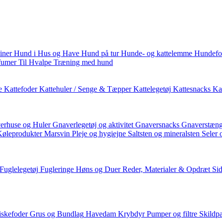
iner
Hund i Hus og Have
Hund på tur
Hunde- og kattelemme
Hundefo
fumer
Til Hvalpe
Træning med hund
e
Kattefoder
Kattehuler / Senge & Tæpper
Kattelegetøj
Kattesnacks
Kat
erhuse og Huler
Gnaverlegetøj og aktivitet
Gnaversnacks
Gnaverstæng
Køleprodukter
Marsvin
Pleje og hygiejne
Saltsten og mineralsten
Seler 
Fuglelegetøj
Fugleringe
Høns og Duer
Reder, Materialer & Opdræt
Si
iskefoder
Grus og Bundlag
Havedam
Krybdyr
Pumper og filtre
Skildp