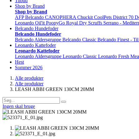
Tilbud
Shop by Brand
Shop by Brand
AFP
Belcando
CANOPHERA
Chuckit
CoolPets
District 70
D
Leonardo
Oil'it
PoopyGo
Royal Dry
Scruffs
Serrano - Mediter
Belcando Hundefoder
Belcando Hundefoder
Belcando Aldersgruppe
Belcando Classic
Belcando Finest - Ti
Leonardo Kattefoder
Leonardo Kattefoder
Leonardo Aldersgruppe
Leonardo Classic
Leonardo Fresh Mea
Hest
Sommer 2026
Alle produkter
Alle produkter
LEASH ABBI GREEN 130CM 20MM
Ingen skal bruge