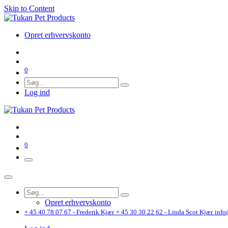
Skip to Content
Opret erhvervskonto
0
Log ind
0
Opret erhvervskonto
+ 45 40 78 07 67 - Frederik Kjær
+ 45 30 30 22 62 - Linda Scot Kjær
info