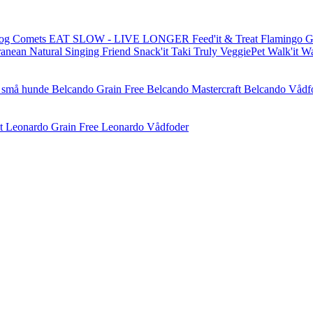
og Comets
EAT SLOW - LIVE LONGER
Feed'it & Treat
Flamingo
G
ranean Natural
Singing Friend
Snack'it
Taki
Truly
VeggiePet
Walk'it
W
l små hunde
Belcando Grain Free
Belcando Mastercraft
Belcando Vådf
t
Leonardo Grain Free
Leonardo Vådfoder