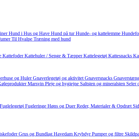
iner
Hund i Hus og Have
Hund på tur
Hunde- og kattelemme
Hundefo
fumer
Til Hvalpe
Træning med hund
e
Kattefoder
Kattehuler / Senge & Tæpper
Kattelegetøj
Kattesnacks
Kat
erhuse og Huler
Gnaverlegetøj og aktivitet
Gnaversnacks
Gnaverstæng
Køleprodukter
Marsvin
Pleje og hygiejne
Saltsten og mineralsten
Seler 
Fuglelegetøj
Fugleringe
Høns og Duer
Reder, Materialer & Opdræt
Si
iskefoder
Grus og Bundlag
Havedam
Krybdyr
Pumper og filtre
Skildp