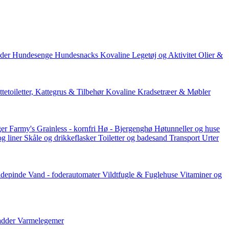
der
Hundesenge
Hundesnacks
Kovaline
Legetøj og Aktivitet
Olier &
tetoiletter, Kattegrus & Tilbehør
Kovaline
Kradsetræer & Møbler
er Farmy's
Grainless - kornfri
Hø - Bjergenghø
Høtunneller og huse
og liner
Skåle og drikkeflasker
Toiletter og badesand
Transport
Urter
ddepinde
Vand - foderautomater
Vildtfugle & Fuglehuse
Vitaminer og
adder
Varmelegemer