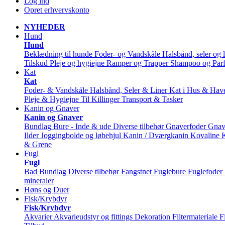
Log ind
Opret erhvervskonto
NYHEDER
Hund
Hund
Beklædning til hunde
Foder- og Vandskåle
Halsbånd, seler og l
Tilskud
Pleje og hygiejne
Ramper og Trapper
Shampoo og Par
Kat
Kat
Foder- & Vandskåle
Halsbånd, Seler & Liner
Kat i Hus & Hav
Pleje & Hygiejne
Til Killinger
Transport & Tasker
Kanin og Gnaver
Kanin og Gnaver
Bundlag
Bure - Inde & ude
Diverse tilbehør
Gnaverfoder
Gnav
Ilder
Joggingbolde og løbehjul
Kanin / Dværgkanin
Kovaline
& Grene
Fugl
Fugl
Bad
Bundlag
Diverse tilbehør
Fangstnet
Fuglebure
Fuglefoder
mineraler
Høns og Duer
Fisk/Krybdyr
Fisk/Krybdyr
Akvarier
Akvarieudstyr og fittings
Dekoration
Filtermateriale
F