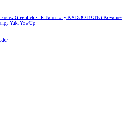
landex
Greenfields
JR Farm
Jolly
KAROO
KONG
Kovaline
anpy
Yaki
YowUp
oder