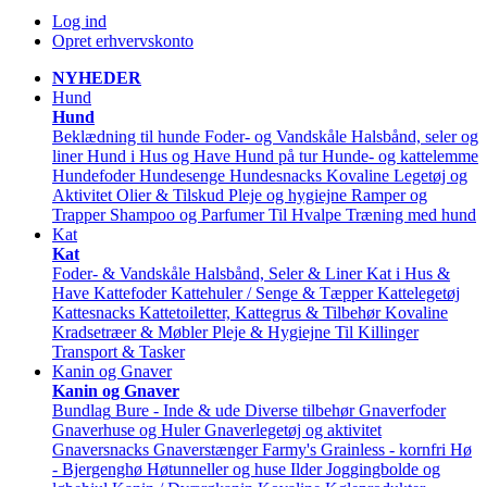
Log ind
Opret erhvervskonto
NYHEDER
Hund
Hund
Beklædning til hunde
Foder- og Vandskåle
Halsbånd, seler og
liner
Hund i Hus og Have
Hund på tur
Hunde- og kattelemme
Hundefoder
Hundesenge
Hundesnacks
Kovaline
Legetøj og
Aktivitet
Olier & Tilskud
Pleje og hygiejne
Ramper og
Trapper
Shampoo og Parfumer
Til Hvalpe
Træning med hund
Kat
Kat
Foder- & Vandskåle
Halsbånd, Seler & Liner
Kat i Hus &
Have
Kattefoder
Kattehuler / Senge & Tæpper
Kattelegetøj
Kattesnacks
Kattetoiletter, Kattegrus & Tilbehør
Kovaline
Kradsetræer & Møbler
Pleje & Hygiejne
Til Killinger
Transport & Tasker
Kanin og Gnaver
Kanin og Gnaver
Bundlag
Bure - Inde & ude
Diverse tilbehør
Gnaverfoder
Gnaverhuse og Huler
Gnaverlegetøj og aktivitet
Gnaversnacks
Gnaverstænger Farmy's
Grainless - kornfri
Hø
- Bjergenghø
Høtunneller og huse
Ilder
Joggingbolde og