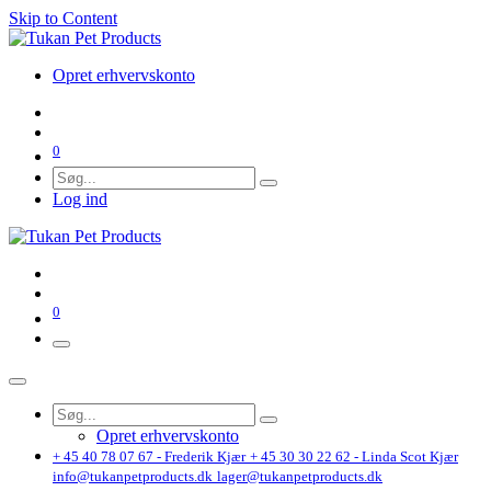
Skip to Content
Opret erhvervskonto
0
Log ind
0
Opret erhvervskonto
+ 45 40 78 07 67 - Frederik Kjær
+ 45 30 30 22 62 - Linda Scot Kjær
info@tukanpetproducts.dk
lager@tukanpetproducts.dk