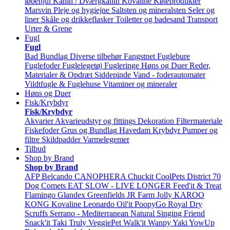
løbehjul
Kanin / Dværgkanin
Kovaline
Køleprodukter
Marsvin
Pleje og hygiejne
Saltsten og mineralsten
Seler og
liner
Skåle og drikkeflasker
Toiletter og badesand
Transport
Urter & Grene
Fugl
Fugl
Bad
Bundlag
Diverse tilbehør
Fangstnet
Fuglebure
Fuglefoder
Fuglelegetøj
Fugleringe
Høns og Duer
Reder,
Materialer & Opdræt
Siddepinde
Vand - foderautomater
Vildtfugle & Fuglehuse
Vitaminer og mineraler
Høns og Duer
Fisk/Krybdyr
Fisk/Krybdyr
Akvarier
Akvarieudstyr og fittings
Dekoration
Filtermateriale
Fiskefoder
Grus og Bundlag
Havedam
Krybdyr
Pumper og
filtre
Skildpadder
Varmelegemer
Tilbud
Shop by Brand
Shop by Brand
AFP
Belcando
CANOPHERA
Chuckit
CoolPets
District 70
Dog Comets
EAT SLOW - LIVE LONGER
Feed'it & Treat
Flamingo
Glandex
Greenfields
JR Farm
Jolly
KAROO
KONG
Kovaline
Leonardo
Oil'it
PoopyGo
Royal Dry
Scruffs
Serrano - Mediterranean Natural
Singing Friend
Snack'it
Taki
Truly
VeggiePet
Walk'it
Wanpy
Yaki
YowUp