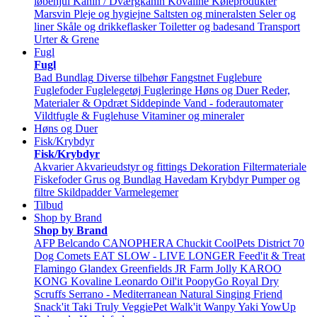
løbehjul
Kanin / Dværgkanin
Kovaline
Køleprodukter
Marsvin
Pleje og hygiejne
Saltsten og mineralsten
Seler og
liner
Skåle og drikkeflasker
Toiletter og badesand
Transport
Urter & Grene
Fugl
Fugl
Bad
Bundlag
Diverse tilbehør
Fangstnet
Fuglebure
Fuglefoder
Fuglelegetøj
Fugleringe
Høns og Duer
Reder,
Materialer & Opdræt
Siddepinde
Vand - foderautomater
Vildtfugle & Fuglehuse
Vitaminer og mineraler
Høns og Duer
Fisk/Krybdyr
Fisk/Krybdyr
Akvarier
Akvarieudstyr og fittings
Dekoration
Filtermateriale
Fiskefoder
Grus og Bundlag
Havedam
Krybdyr
Pumper og
filtre
Skildpadder
Varmelegemer
Tilbud
Shop by Brand
Shop by Brand
AFP
Belcando
CANOPHERA
Chuckit
CoolPets
District 70
Dog Comets
EAT SLOW - LIVE LONGER
Feed'it & Treat
Flamingo
Glandex
Greenfields
JR Farm
Jolly
KAROO
KONG
Kovaline
Leonardo
Oil'it
PoopyGo
Royal Dry
Scruffs
Serrano - Mediterranean Natural
Singing Friend
Snack'it
Taki
Truly
VeggiePet
Walk'it
Wanpy
Yaki
YowUp