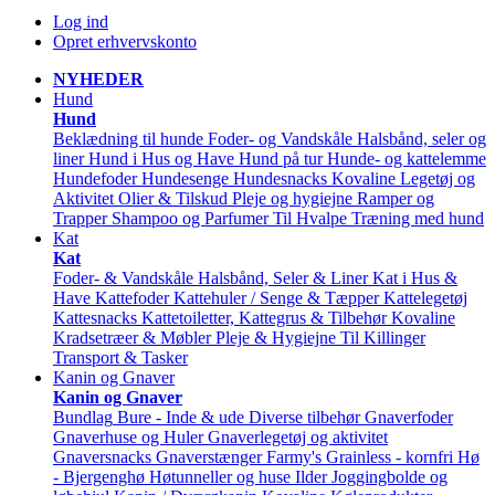
Log ind
Opret erhvervskonto
NYHEDER
Hund
Hund
Beklædning til hunde
Foder- og Vandskåle
Halsbånd, seler og
liner
Hund i Hus og Have
Hund på tur
Hunde- og kattelemme
Hundefoder
Hundesenge
Hundesnacks
Kovaline
Legetøj og
Aktivitet
Olier & Tilskud
Pleje og hygiejne
Ramper og
Trapper
Shampoo og Parfumer
Til Hvalpe
Træning med hund
Kat
Kat
Foder- & Vandskåle
Halsbånd, Seler & Liner
Kat i Hus &
Have
Kattefoder
Kattehuler / Senge & Tæpper
Kattelegetøj
Kattesnacks
Kattetoiletter, Kattegrus & Tilbehør
Kovaline
Kradsetræer & Møbler
Pleje & Hygiejne
Til Killinger
Transport & Tasker
Kanin og Gnaver
Kanin og Gnaver
Bundlag
Bure - Inde & ude
Diverse tilbehør
Gnaverfoder
Gnaverhuse og Huler
Gnaverlegetøj og aktivitet
Gnaversnacks
Gnaverstænger Farmy's
Grainless - kornfri
Hø
- Bjergenghø
Høtunneller og huse
Ilder
Joggingbolde og