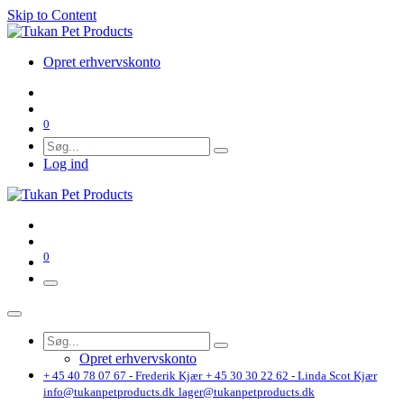
Skip to Content
Opret erhvervskonto
0
Log ind
0
Opret erhvervskonto
+ 45 40 78 07 67 - Frederik Kjær
+ 45 30 30 22 62 - Linda Scot Kjær
info@tukanpetproducts.dk
lager@tukanpetproducts.dk