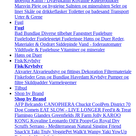
løbehjul
Kanin / Dværgkanin
Kovaline
Køleprodukter
Marsvin
Pleje og hygiejne
Saltsten og mineralsten
Seler og
liner
Skåle og drikkeflasker
Toiletter og badesand
Transport
Urter & Grene
Fugl
Fugl
Bad
Bundlag
Diverse tilbehør
Fangstnet
Fuglebure
Fuglefoder
Fuglelegetøj
Fugleringe
Høns og Duer
Reder,
Materialer & Opdræt
Siddepinde
Vand - foderautomater
Vildtfugle & Fuglehuse
Vitaminer og mineraler
Høns og Duer
Fisk/Krybdyr
Fisk/Krybdyr
Akvarier
Akvarieudstyr og fittings
Dekoration
Filtermateriale
Fiskefoder
Grus og Bundlag
Havedam
Krybdyr
Pumper og
filtre
Skildpadder
Varmelegemer
Tilbud
Shop by Brand
Shop by Brand
AFP
Belcando
CANOPHERA
Chuckit
CoolPets
District 70
Dog Comets
EAT SLOW - LIVE LONGER
Feed'it & Treat
Flamingo
Glandex
Greenfields
JR Farm
Jolly
KAROO
KONG
Kovaline
Leonardo
Oil'it
PoopyGo
Royal Dry
Scruffs
Serrano - Mediterranean Natural
Singing Friend
Snack'it
Taki
Truly
VeggiePet
Walk'it
Wanpy
Yaki
YowUp