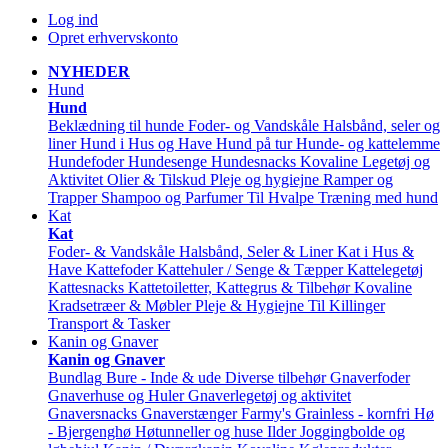
Log ind
Opret erhvervskonto
NYHEDER
Hund
Hund
Beklædning til hunde
Foder- og Vandskåle
Halsbånd, seler og
liner
Hund i Hus og Have
Hund på tur
Hunde- og kattelemme
Hundefoder
Hundesenge
Hundesnacks
Kovaline
Legetøj og
Aktivitet
Olier & Tilskud
Pleje og hygiejne
Ramper og
Trapper
Shampoo og Parfumer
Til Hvalpe
Træning med hund
Kat
Kat
Foder- & Vandskåle
Halsbånd, Seler & Liner
Kat i Hus &
Have
Kattefoder
Kattehuler / Senge & Tæpper
Kattelegetøj
Kattesnacks
Kattetoiletter, Kattegrus & Tilbehør
Kovaline
Kradsetræer & Møbler
Pleje & Hygiejne
Til Killinger
Transport & Tasker
Kanin og Gnaver
Kanin og Gnaver
Bundlag
Bure - Inde & ude
Diverse tilbehør
Gnaverfoder
Gnaverhuse og Huler
Gnaverlegetøj og aktivitet
Gnaversnacks
Gnaverstænger Farmy's
Grainless - kornfri
Hø
- Bjergenghø
Høtunneller og huse
Ilder
Joggingbolde og