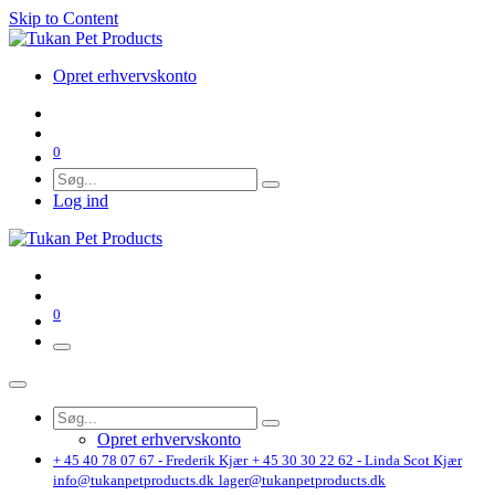
Skip to Content
Opret erhvervskonto
0
Log ind
0
Opret erhvervskonto
+ 45 40 78 07 67 - Frederik Kjær
+ 45 30 30 22 62 - Linda Scot Kjær
info@tukanpetproducts.dk
lager@tukanpetproducts.dk