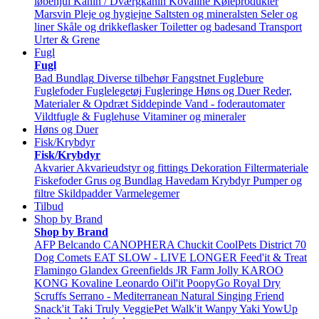
løbehjul
Kanin / Dværgkanin
Kovaline
Køleprodukter
Marsvin
Pleje og hygiejne
Saltsten og mineralsten
Seler og
liner
Skåle og drikkeflasker
Toiletter og badesand
Transport
Urter & Grene
Fugl
Fugl
Bad
Bundlag
Diverse tilbehør
Fangstnet
Fuglebure
Fuglefoder
Fuglelegetøj
Fugleringe
Høns og Duer
Reder,
Materialer & Opdræt
Siddepinde
Vand - foderautomater
Vildtfugle & Fuglehuse
Vitaminer og mineraler
Høns og Duer
Fisk/Krybdyr
Fisk/Krybdyr
Akvarier
Akvarieudstyr og fittings
Dekoration
Filtermateriale
Fiskefoder
Grus og Bundlag
Havedam
Krybdyr
Pumper og
filtre
Skildpadder
Varmelegemer
Tilbud
Shop by Brand
Shop by Brand
AFP
Belcando
CANOPHERA
Chuckit
CoolPets
District 70
Dog Comets
EAT SLOW - LIVE LONGER
Feed'it & Treat
Flamingo
Glandex
Greenfields
JR Farm
Jolly
KAROO
KONG
Kovaline
Leonardo
Oil'it
PoopyGo
Royal Dry
Scruffs
Serrano - Mediterranean Natural
Singing Friend
Snack'it
Taki
Truly
VeggiePet
Walk'it
Wanpy
Yaki
YowUp