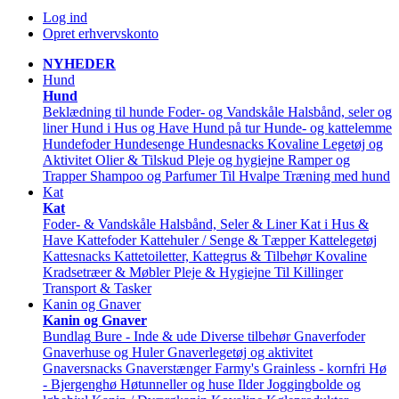
Log ind
Opret erhvervskonto
NYHEDER
Hund
Hund
Beklædning til hunde
Foder- og Vandskåle
Halsbånd, seler og
liner
Hund i Hus og Have
Hund på tur
Hunde- og kattelemme
Hundefoder
Hundesenge
Hundesnacks
Kovaline
Legetøj og
Aktivitet
Olier & Tilskud
Pleje og hygiejne
Ramper og
Trapper
Shampoo og Parfumer
Til Hvalpe
Træning med hund
Kat
Kat
Foder- & Vandskåle
Halsbånd, Seler & Liner
Kat i Hus &
Have
Kattefoder
Kattehuler / Senge & Tæpper
Kattelegetøj
Kattesnacks
Kattetoiletter, Kattegrus & Tilbehør
Kovaline
Kradsetræer & Møbler
Pleje & Hygiejne
Til Killinger
Transport & Tasker
Kanin og Gnaver
Kanin og Gnaver
Bundlag
Bure - Inde & ude
Diverse tilbehør
Gnaverfoder
Gnaverhuse og Huler
Gnaverlegetøj og aktivitet
Gnaversnacks
Gnaverstænger Farmy's
Grainless - kornfri
Hø
- Bjergenghø
Høtunneller og huse
Ilder
Joggingbolde og