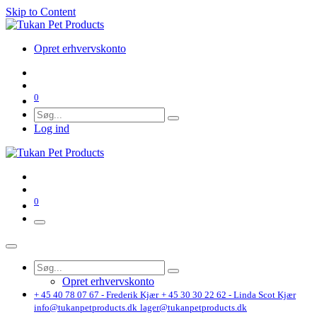
Skip to Content
Opret erhvervskonto
0
Log ind
0
Opret erhvervskonto
+ 45 40 78 07 67 - Frederik Kjær
+ 45 30 30 22 62 - Linda Scot Kjær
info@tukanpetproducts.dk
lager@tukanpetproducts.dk