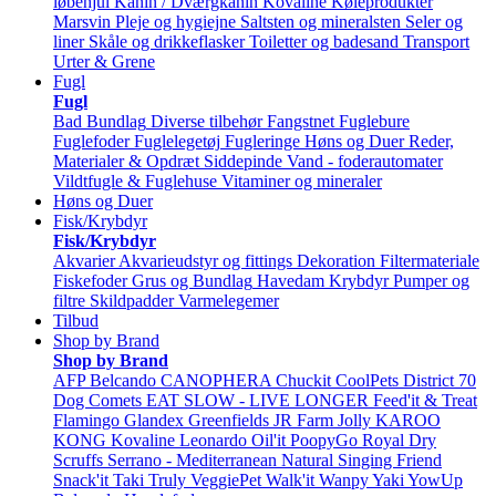
løbehjul
Kanin / Dværgkanin
Kovaline
Køleprodukter
Marsvin
Pleje og hygiejne
Saltsten og mineralsten
Seler og
liner
Skåle og drikkeflasker
Toiletter og badesand
Transport
Urter & Grene
Fugl
Fugl
Bad
Bundlag
Diverse tilbehør
Fangstnet
Fuglebure
Fuglefoder
Fuglelegetøj
Fugleringe
Høns og Duer
Reder,
Materialer & Opdræt
Siddepinde
Vand - foderautomater
Vildtfugle & Fuglehuse
Vitaminer og mineraler
Høns og Duer
Fisk/Krybdyr
Fisk/Krybdyr
Akvarier
Akvarieudstyr og fittings
Dekoration
Filtermateriale
Fiskefoder
Grus og Bundlag
Havedam
Krybdyr
Pumper og
filtre
Skildpadder
Varmelegemer
Tilbud
Shop by Brand
Shop by Brand
AFP
Belcando
CANOPHERA
Chuckit
CoolPets
District 70
Dog Comets
EAT SLOW - LIVE LONGER
Feed'it & Treat
Flamingo
Glandex
Greenfields
JR Farm
Jolly
KAROO
KONG
Kovaline
Leonardo
Oil'it
PoopyGo
Royal Dry
Scruffs
Serrano - Mediterranean Natural
Singing Friend
Snack'it
Taki
Truly
VeggiePet
Walk'it
Wanpy
Yaki
YowUp