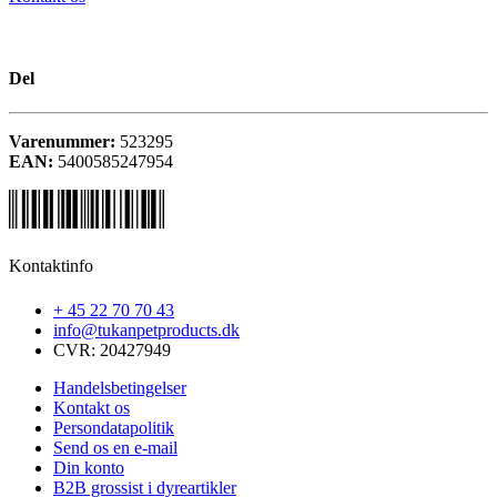
Del
Varenummer:
523295
EAN:
5400585247954
Kontaktinfo
+ 45 22 70 70 43
info@tukanpetproducts.dk
CVR: 20427949
Handelsbetingelser
Kontakt os
Persondatapolitik
Send os en e-mail
Din konto
B2B grossist i dyreartikler