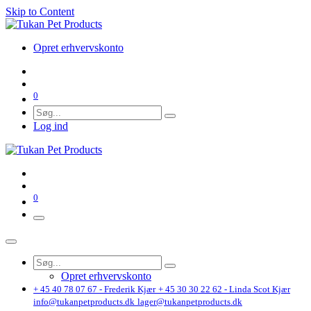
Skip to Content
Opret erhvervskonto
0
Log ind
0
Opret erhvervskonto
+ 45 40 78 07 67 - Frederik Kjær
+ 45 30 30 22 62 - Linda Scot Kjær
info@tukanpetproducts.dk
lager@tukanpetproducts.dk