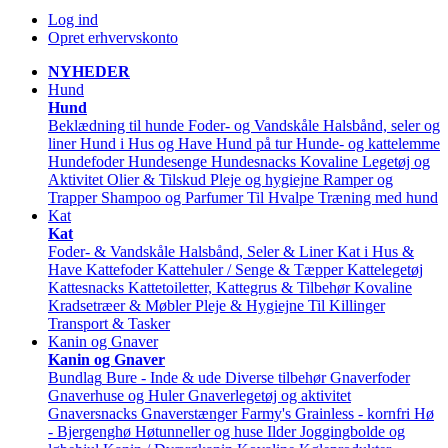
Log ind
Opret erhvervskonto
NYHEDER
Hund
Hund
Beklædning til hunde
Foder- og Vandskåle
Halsbånd, seler og
liner
Hund i Hus og Have
Hund på tur
Hunde- og kattelemme
Hundefoder
Hundesenge
Hundesnacks
Kovaline
Legetøj og
Aktivitet
Olier & Tilskud
Pleje og hygiejne
Ramper og
Trapper
Shampoo og Parfumer
Til Hvalpe
Træning med hund
Kat
Kat
Foder- & Vandskåle
Halsbånd, Seler & Liner
Kat i Hus &
Have
Kattefoder
Kattehuler / Senge & Tæpper
Kattelegetøj
Kattesnacks
Kattetoiletter, Kattegrus & Tilbehør
Kovaline
Kradsetræer & Møbler
Pleje & Hygiejne
Til Killinger
Transport & Tasker
Kanin og Gnaver
Kanin og Gnaver
Bundlag
Bure - Inde & ude
Diverse tilbehør
Gnaverfoder
Gnaverhuse og Huler
Gnaverlegetøj og aktivitet
Gnaversnacks
Gnaverstænger Farmy's
Grainless - kornfri
Hø
- Bjergenghø
Høtunneller og huse
Ilder
Joggingbolde og