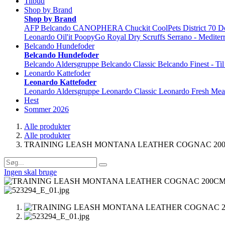
Tilbud
Shop by Brand
Shop by Brand
AFP
Belcando
CANOPHERA
Chuckit
CoolPets
District 70
D
Leonardo
Oil'it
PoopyGo
Royal Dry
Scruffs
Serrano - Mediter
Belcando Hundefoder
Belcando Hundefoder
Belcando Aldersgruppe
Belcando Classic
Belcando Finest - Ti
Leonardo Kattefoder
Leonardo Kattefoder
Leonardo Aldersgruppe
Leonardo Classic
Leonardo Fresh Mea
Hest
Sommer 2026
Alle produkter
Alle produkter
TRAINING LEASH MONTANA LEATHER COGNAC 20
Ingen skal bruge