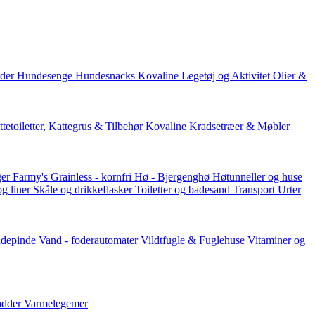
der
Hundesenge
Hundesnacks
Kovaline
Legetøj og Aktivitet
Olier &
tetoiletter, Kattegrus & Tilbehør
Kovaline
Kradsetræer & Møbler
er Farmy's
Grainless - kornfri
Hø - Bjergenghø
Høtunneller og huse
og liner
Skåle og drikkeflasker
Toiletter og badesand
Transport
Urter
ddepinde
Vand - foderautomater
Vildtfugle & Fuglehuse
Vitaminer og
adder
Varmelegemer