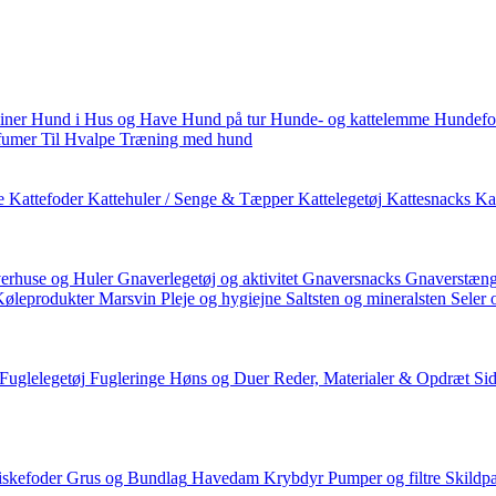
iner
Hund i Hus og Have
Hund på tur
Hunde- og kattelemme
Hundefo
fumer
Til Hvalpe
Træning med hund
e
Kattefoder
Kattehuler / Senge & Tæpper
Kattelegetøj
Kattesnacks
Kat
erhuse og Huler
Gnaverlegetøj og aktivitet
Gnaversnacks
Gnaverstæng
Køleprodukter
Marsvin
Pleje og hygiejne
Saltsten og mineralsten
Seler 
Fuglelegetøj
Fugleringe
Høns og Duer
Reder, Materialer & Opdræt
Si
iskefoder
Grus og Bundlag
Havedam
Krybdyr
Pumper og filtre
Skildp