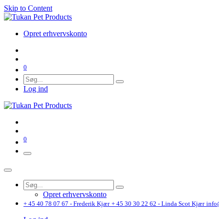
Skip to Content
Opret erhvervskonto
0
Log ind
0
Opret erhvervskonto
+ 45 40 78 07 67 - Frederik Kjær
+ 45 30 30 22 62 - Linda Scot Kjær
info