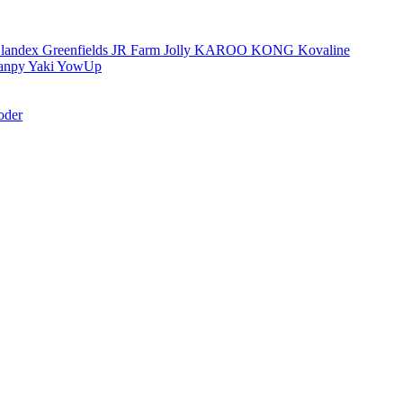
landex
Greenfields
JR Farm
Jolly
KAROO
KONG
Kovaline
anpy
Yaki
YowUp
oder