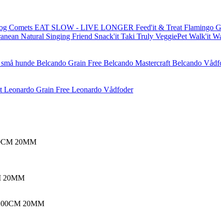
og Comets
EAT SLOW - LIVE LONGER
Feed'it & Treat
Flamingo
G
ranean Natural
Singing Friend
Snack'it
Taki
Truly
VeggiePet
Walk'it
W
l små hunde
Belcando Grain Free
Belcando Mastercraft
Belcando Vådf
t
Leonardo Grain Free
Leonardo Vådfoder
0CM 20MM