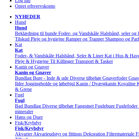
Log ind
Opret erhvervskonto
NYHEDER
Hund
Hund
Beklædning til hunde
Foder- og Vandskåle
Halsbånd, seler og l
Tilskud
Pleje og hygiejne
Ramper og Trapper
Shampoo og Par
Kat
Kat
Foder- & Vandskåle
Halsbånd, Seler & Liner
Kat i Hus & Hav
Pleje & Hygiejne
Til Killinger
Transport & Tasker
Kanin og Gnaver
Kanin og Gnaver
Bundlag
Bure - Inde & ude
Diverse tilbehør
Gnaverfoder
Gnav
Ilder
Joggingbolde og løbehjul
Kanin / Dværgkanin
Kovaline
& Grene
Fugl
Fugl
Bad
Bundlag
Diverse tilbehør
Fangstnet
Fuglebure
Fuglefoder
mineraler
Høns og Duer
Fisk/Krybdyr
Fisk/Krybdyr
Akvarier
Akvarieudstyr og fittings
Dekoration
Filtermateriale
F