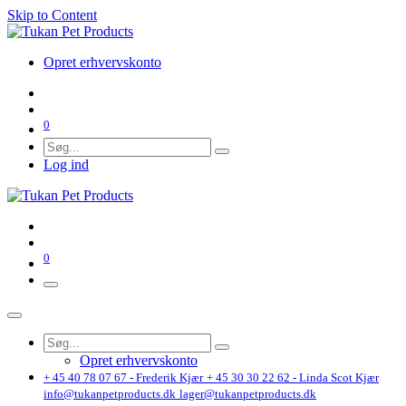
Skip to Content
Opret erhvervskonto
0
Log ind
0
Opret erhvervskonto
+ 45 40 78 07 67 - Frederik Kjær
+ 45 30 30 22 62 - Linda Scot Kjær
info@tukanpetproducts.dk
lager@tukanpetproducts.dk