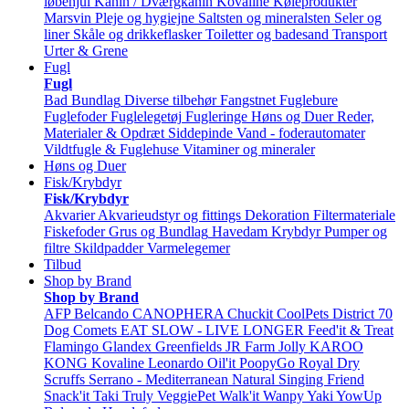
løbehjul
Kanin / Dværgkanin
Kovaline
Køleprodukter
Marsvin
Pleje og hygiejne
Saltsten og mineralsten
Seler og
liner
Skåle og drikkeflasker
Toiletter og badesand
Transport
Urter & Grene
Fugl
Fugl
Bad
Bundlag
Diverse tilbehør
Fangstnet
Fuglebure
Fuglefoder
Fuglelegetøj
Fugleringe
Høns og Duer
Reder,
Materialer & Opdræt
Siddepinde
Vand - foderautomater
Vildtfugle & Fuglehuse
Vitaminer og mineraler
Høns og Duer
Fisk/Krybdyr
Fisk/Krybdyr
Akvarier
Akvarieudstyr og fittings
Dekoration
Filtermateriale
Fiskefoder
Grus og Bundlag
Havedam
Krybdyr
Pumper og
filtre
Skildpadder
Varmelegemer
Tilbud
Shop by Brand
Shop by Brand
AFP
Belcando
CANOPHERA
Chuckit
CoolPets
District 70
Dog Comets
EAT SLOW - LIVE LONGER
Feed'it & Treat
Flamingo
Glandex
Greenfields
JR Farm
Jolly
KAROO
KONG
Kovaline
Leonardo
Oil'it
PoopyGo
Royal Dry
Scruffs
Serrano - Mediterranean Natural
Singing Friend
Snack'it
Taki
Truly
VeggiePet
Walk'it
Wanpy
Yaki
YowUp