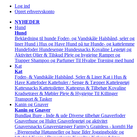
Log ind
Opret erhvervskonto
NYHEDER
Hund
Hund
Beklædning til hunde
Foder- og Vandskåle
Halsbånd, seler og
liner
Hund i Hus og Have
Hund på tur
Hunde- og kattelemme
Hundefoder
Hundesenge
Hundesnacks
Kovaline
Legetøj og
Aktivitet
Olier & Tilskud
Pleje og hygiejne
Ramper og
Trapper
Shampoo og Parfumer
Til Hvalpe
Træning med hund
Kat
Kat
Foder- & Vandskåle
Halsbånd, Seler & Liner
Kat i Hus &
Have
Kattefoder
Kattehuler / Senge & Tæpper
Kattelegetøj
Kattesnacks
Kattetoiletter, Kattegrus & Tilbehør
Kovaline
Kradsetræer & Møbler
Pleje & Hygiejne
Til Killinger
Transport & Tasker
Kanin og Gnaver
Kanin og Gnaver
Bundlag
Bure - Inde & ude
Diverse tilbehør
Gnaverfoder
Gnaverhuse og Huler
Gnaverlegetøj og aktivitet
Gnaversnacks
Gnaverstænger Farmy's
Grainless - kornfri
Hø
- Bjergenghø
Høtunneller og huse
Ilder
Joggingbolde og