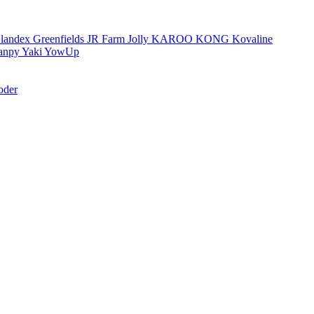
landex
Greenfields
JR Farm
Jolly
KAROO
KONG
Kovaline
anpy
Yaki
YowUp
oder