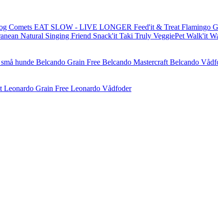
og Comets
EAT SLOW - LIVE LONGER
Feed'it & Treat
Flamingo
G
ranean Natural
Singing Friend
Snack'it
Taki
Truly
VeggiePet
Walk'it
W
l små hunde
Belcando Grain Free
Belcando Mastercraft
Belcando Vådf
t
Leonardo Grain Free
Leonardo Vådfoder