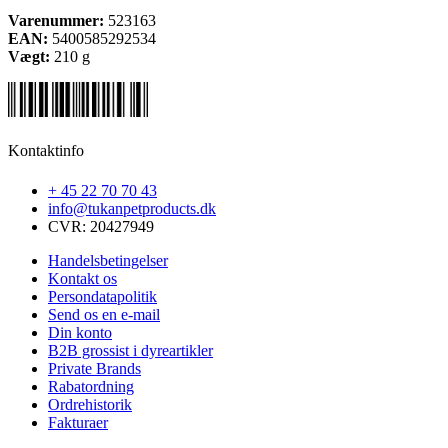
Varenummer:
523163
EAN:
5400585292534
Vægt:
210
g
Kontaktinfo
+ 45 22 70 70 43
info@tukanpetproducts.dk
CVR: 20427949
Handelsbetingelser
Kontakt os
Persondatapolitik
Send os en e-mail
Din konto
B2B grossist i dyreartikler
Private Brands
Rabatordning
Ordrehistorik
Fakturaer