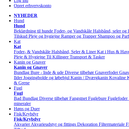
Log ind
Opret erhvervskonto
NYHEDER
Hund
Hund
Beklædning til hunde
Foder- og Vandskåle
Halsbånd, seler og l
Tilskud
Pleje og hygiejne
Ramper og Trapper
Shampoo og Par
Kat
Kat
Foder- & Vandskåle
Halsbånd, Seler & Liner
Kat i Hus & Hav
Pleje & Hygiejne
Til Killinger
Transport & Tasker
Kanin og Gnaver
Kanin og Gnaver
Bundlag
Bure - Inde & ude
Diverse tilbehør
Gnaverfoder
Gnav
Ilder
Joggingbolde og løbehjul
Kanin / Dværgkanin
Kovaline
& Grene
Fugl
Fugl
Bad
Bundlag
Diverse tilbehør
Fangstnet
Fuglebure
Fuglefoder
mineraler
Høns og Duer
Fisk/Krybdyr
Fisk/Krybdyr
Akvarier
Akvarieudstyr og fittings
Dekoration
Filtermateriale
F