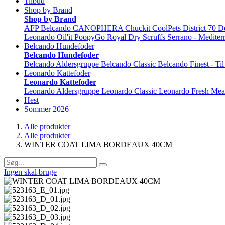
Tilbud
Shop by Brand
Shop by Brand
AFP
Belcando
CANOPHERA
Chuckit
CoolPets
District 70
D
Leonardo
Oil'it
PoopyGo
Royal Dry
Scruffs
Serrano - Mediter
Belcando Hundefoder
Belcando Hundefoder
Belcando Aldersgruppe
Belcando Classic
Belcando Finest - Ti
Leonardo Kattefoder
Leonardo Kattefoder
Leonardo Aldersgruppe
Leonardo Classic
Leonardo Fresh Mea
Hest
Sommer 2026
Alle produkter
Alle produkter
WINTER COAT LIMA BORDEAUX 40CM
Ingen skal bruge