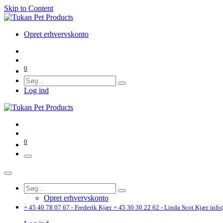
Skip to Content
Opret erhvervskonto
0
Log ind
0
Opret erhvervskonto
+ 45 40 78 07 67 - Frederik Kjær
+ 45 30 30 22 62 - Linda Scot Kjær
info