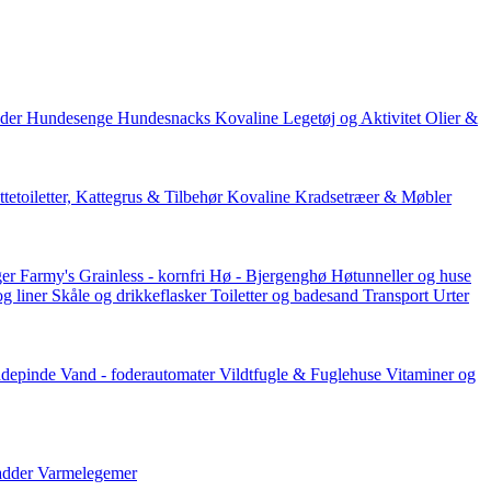
der
Hundesenge
Hundesnacks
Kovaline
Legetøj og Aktivitet
Olier &
tetoiletter, Kattegrus & Tilbehør
Kovaline
Kradsetræer & Møbler
er Farmy's
Grainless - kornfri
Hø - Bjergenghø
Høtunneller og huse
og liner
Skåle og drikkeflasker
Toiletter og badesand
Transport
Urter
ddepinde
Vand - foderautomater
Vildtfugle & Fuglehuse
Vitaminer og
adder
Varmelegemer