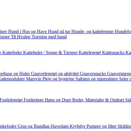
iner
Hund i Hus og Have
Hund på tur
Hunde- og kattelemme
Hundefo
fumer
Til Hvalpe
Træning med hund
e
Kattefoder
Kattehuler / Senge & Tæpper
Kattelegetøj
Kattesnacks
Kat
erhuse og Huler
Gnaverlegetøj og aktivitet
Gnaversnacks
Gnaverstæng
Køleprodukter
Marsvin
Pleje og hygiejne
Saltsten og mineralsten
Seler 
Fuglelegetøj
Fugleringe
Høns og Duer
Reder, Materialer & Opdræt
Si
iskefoder
Grus og Bundlag
Havedam
Krybdyr
Pumper og filtre
Skildp