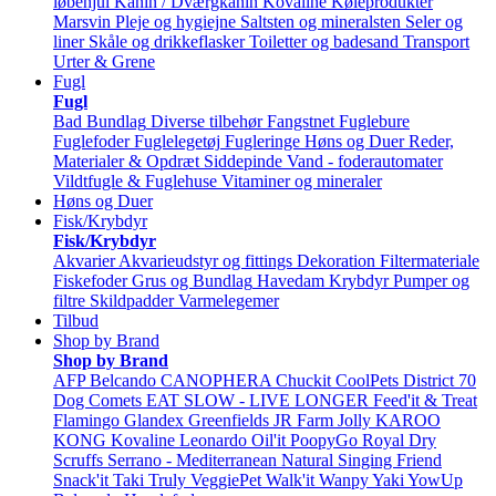
løbehjul
Kanin / Dværgkanin
Kovaline
Køleprodukter
Marsvin
Pleje og hygiejne
Saltsten og mineralsten
Seler og
liner
Skåle og drikkeflasker
Toiletter og badesand
Transport
Urter & Grene
Fugl
Fugl
Bad
Bundlag
Diverse tilbehør
Fangstnet
Fuglebure
Fuglefoder
Fuglelegetøj
Fugleringe
Høns og Duer
Reder,
Materialer & Opdræt
Siddepinde
Vand - foderautomater
Vildtfugle & Fuglehuse
Vitaminer og mineraler
Høns og Duer
Fisk/Krybdyr
Fisk/Krybdyr
Akvarier
Akvarieudstyr og fittings
Dekoration
Filtermateriale
Fiskefoder
Grus og Bundlag
Havedam
Krybdyr
Pumper og
filtre
Skildpadder
Varmelegemer
Tilbud
Shop by Brand
Shop by Brand
AFP
Belcando
CANOPHERA
Chuckit
CoolPets
District 70
Dog Comets
EAT SLOW - LIVE LONGER
Feed'it & Treat
Flamingo
Glandex
Greenfields
JR Farm
Jolly
KAROO
KONG
Kovaline
Leonardo
Oil'it
PoopyGo
Royal Dry
Scruffs
Serrano - Mediterranean Natural
Singing Friend
Snack'it
Taki
Truly
VeggiePet
Walk'it
Wanpy
Yaki
YowUp