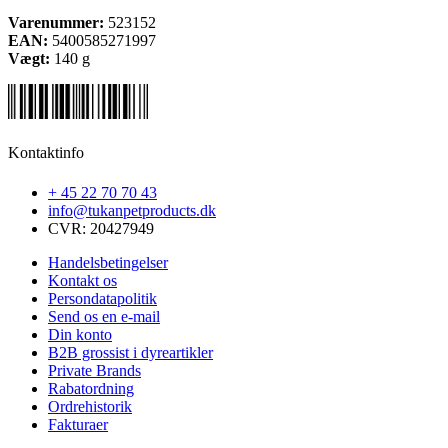
Varenummer:
523152
EAN:
5400585271997
Vægt:
140
g
Kontaktinfo
+ 45 22 70 70 43
info@tukanpetproducts.dk
CVR: 20427949
Handelsbetingelser
Kontakt os
Persondatapolitik
Send os en e-mail
Din konto
B2B grossist i dyreartikler
Private Brands
Rabatordning
Ordrehistorik
Fakturaer