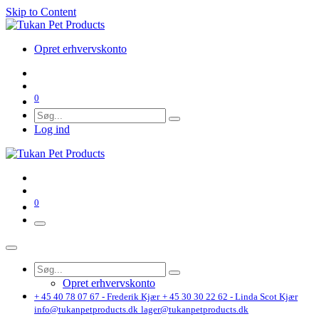
Skip to Content
Opret erhvervskonto
0
Log ind
0
Opret erhvervskonto
+ 45 40 78 07 67 - Frederik Kjær
+ 45 30 30 22 62 - Linda Scot Kjær
info@tukanpetproducts.dk
lager@tukanpetproducts.dk