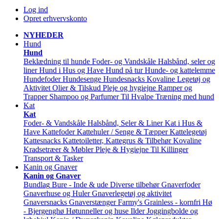
Log ind
Opret erhvervskonto
NYHEDER
Hund
Hund
Beklædning til hunde
Foder- og Vandskåle
Halsbånd, seler og
liner
Hund i Hus og Have
Hund på tur
Hunde- og kattelemme
Hundefoder
Hundesenge
Hundesnacks
Kovaline
Legetøj og
Aktivitet
Olier & Tilskud
Pleje og hygiejne
Ramper og
Trapper
Shampoo og Parfumer
Til Hvalpe
Træning med hund
Kat
Kat
Foder- & Vandskåle
Halsbånd, Seler & Liner
Kat i Hus &
Have
Kattefoder
Kattehuler / Senge & Tæpper
Kattelegetøj
Kattesnacks
Kattetoiletter, Kattegrus & Tilbehør
Kovaline
Kradsetræer & Møbler
Pleje & Hygiejne
Til Killinger
Transport & Tasker
Kanin og Gnaver
Kanin og Gnaver
Bundlag
Bure - Inde & ude
Diverse tilbehør
Gnaverfoder
Gnaverhuse og Huler
Gnaverlegetøj og aktivitet
Gnaversnacks
Gnaverstænger Farmy's
Grainless - kornfri
Hø
- Bjergenghø
Høtunneller og huse
Ilder
Joggingbolde og