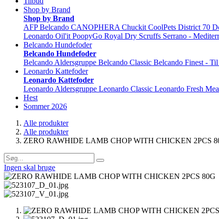
Tilbud
Shop by Brand
Shop by Brand
AFP
Belcando
CANOPHERA
Chuckit
CoolPets
District 70
D
Leonardo
Oil'it
PoopyGo
Royal Dry
Scruffs
Serrano - Mediter
Belcando Hundefoder
Belcando Hundefoder
Belcando Aldersgruppe
Belcando Classic
Belcando Finest - Ti
Leonardo Kattefoder
Leonardo Kattefoder
Leonardo Aldersgruppe
Leonardo Classic
Leonardo Fresh Mea
Hest
Sommer 2026
Alle produkter
Alle produkter
ZERO RAWHIDE LAMB CHOP WITH CHICKEN 2PCS 8
Ingen skal bruge