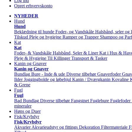
Log ind
Opret erhvervskonto
NYHEDER
Hund
Hund
Beklædning til hunde
Foder- og Vandskåle
Halsbånd, seler og l
Tilskud
Pleje og hygiejne
Ramper og Trapper
Shampoo og Par
Kat
Kat
Foder- & Vandskåle
Halsbånd, Seler & Liner
Kat i Hus & Hav
Pleje & Hygiejne
Til Killinger
Transport & Tasker
Kanin og Gnaver
Kanin og Gnaver
Bundlag
Bure - Inde & ude
Diverse tilbehør
Gnaverfoder
Gnav
Ilder
Joggingbolde og løbehjul
Kanin / Dværgkanin
Kovaline
& Grene
Fugl
Fugl
Bad
Bundlag
Diverse tilbehør
Fangstnet
Fuglebure
Fuglefoder
mineraler
Høns og Duer
Fisk/Krybdyr
Fisk/Krybdyr
Akvarier
Akvarieudstyr og fittings
Dekoration
Filtermateriale
F