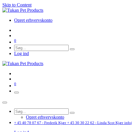
Skip to Content
Opret erhvervskonto
0
Log ind
0
Opret erhvervskonto
+ 45 40 78 07 67 - Frederik Kjær
+ 45 30 30 22 62 - Linda Scot Kjær
info