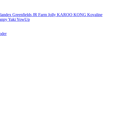
landex
Greenfields
JR Farm
Jolly
KAROO
KONG
Kovaline
anpy
Yaki
YowUp
oder