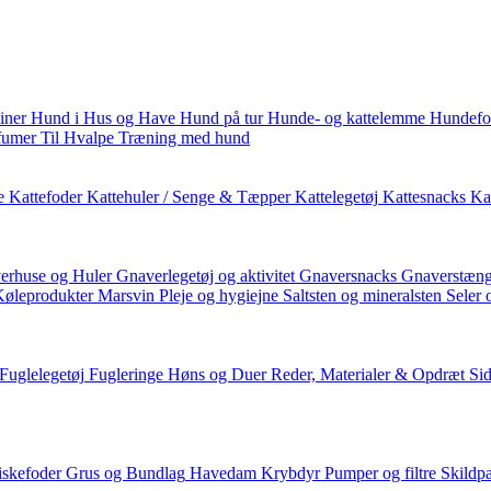
iner
Hund i Hus og Have
Hund på tur
Hunde- og kattelemme
Hundefo
fumer
Til Hvalpe
Træning med hund
e
Kattefoder
Kattehuler / Senge & Tæpper
Kattelegetøj
Kattesnacks
Kat
erhuse og Huler
Gnaverlegetøj og aktivitet
Gnaversnacks
Gnaverstæng
Køleprodukter
Marsvin
Pleje og hygiejne
Saltsten og mineralsten
Seler 
Fuglelegetøj
Fugleringe
Høns og Duer
Reder, Materialer & Opdræt
Si
iskefoder
Grus og Bundlag
Havedam
Krybdyr
Pumper og filtre
Skildp