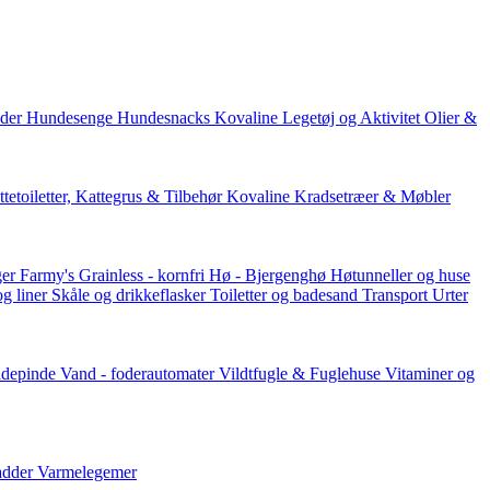
der
Hundesenge
Hundesnacks
Kovaline
Legetøj og Aktivitet
Olier &
tetoiletter, Kattegrus & Tilbehør
Kovaline
Kradsetræer & Møbler
er Farmy's
Grainless - kornfri
Hø - Bjergenghø
Høtunneller og huse
og liner
Skåle og drikkeflasker
Toiletter og badesand
Transport
Urter
ddepinde
Vand - foderautomater
Vildtfugle & Fuglehuse
Vitaminer og
adder
Varmelegemer