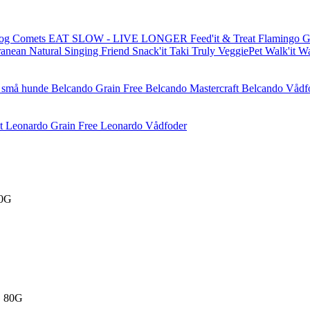
og Comets
EAT SLOW - LIVE LONGER
Feed'it & Treat
Flamingo
G
ranean Natural
Singing Friend
Snack'it
Taki
Truly
VeggiePet
Walk'it
W
l små hunde
Belcando Grain Free
Belcando Mastercraft
Belcando Vådf
t
Leonardo Grain Free
Leonardo Vådfoder
0G