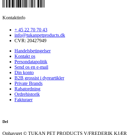
Kontaktinfo
+ 45 22 70 70 43
info@tukanpetproducts.dk
CVR: 20427949
Handelsbetingelser
Kontakt os
Persondatapolitik
Send os en e-mail
Din konto
B2B grossist i dyreartikler
Private Brands
Rabatordning
Ordrehistorik
Fakturaer
Del
Ophavsret © TUKAN PET PRODUCTS V/FREDERIK KJÆR