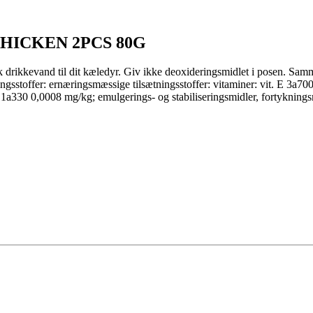
HICKEN 2PCS 80G
risk drikkevand til dit kæledyr. Giv ikke deoxideringsmidlet i posen. Sa
ngsstoffer: ernæringsmæssige tilsætningsstoffer: vitaminer: vit. E 3a70
a330 0,0008 mg/kg; emulgerings- og stabiliseringsmidler, fortykningsm