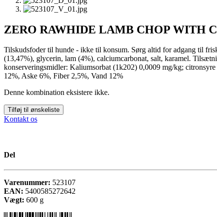
ZERO RAWHIDE LAMB CHOP WITH C
Tilskudsfoder til hunde - ikke til konsum. Sørg altid for adgang til f
(13,47%), glycerin, lam (4%), calciumcarbonat, salt, karamel. Tilsætni
konserveringsmidler: Kaliumsorbat (1k202) 0,0009 mg/kg; citronsyre 1
12%, Aske 6%, Fiber 2,5%, Vand 12%
Denne kombination eksistere ikke.
Tilføj til ønskeliste
Kontakt os
Del
Varenummer:
523107
EAN:
5400585272642
Vægt:
600
g