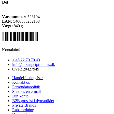
Del
Varenummer:
523104
EAN:
5400585232158
Vægt:
840
g
Kontaktinfo
+ 45 22 70 70 43
info@tukanpetproducts.dk
CVR: 20427949
Handelsbetingelser
Kontakt os
Persondatapolitik
Send os en e-mail
Din konto
B2B grossist i dyreartikler
Private Brands
Rabatordning