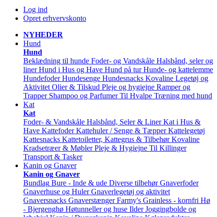
Log ind
Opret erhvervskonto
NYHEDER
Hund
Hund
Beklædning til hunde
Foder- og Vandskåle
Halsbånd, seler og
liner
Hund i Hus og Have
Hund på tur
Hunde- og kattelemme
Hundefoder
Hundesenge
Hundesnacks
Kovaline
Legetøj og
Aktivitet
Olier & Tilskud
Pleje og hygiejne
Ramper og
Trapper
Shampoo og Parfumer
Til Hvalpe
Træning med hund
Kat
Kat
Foder- & Vandskåle
Halsbånd, Seler & Liner
Kat i Hus &
Have
Kattefoder
Kattehuler / Senge & Tæpper
Kattelegetøj
Kattesnacks
Kattetoiletter, Kattegrus & Tilbehør
Kovaline
Kradsetræer & Møbler
Pleje & Hygiejne
Til Killinger
Transport & Tasker
Kanin og Gnaver
Kanin og Gnaver
Bundlag
Bure - Inde & ude
Diverse tilbehør
Gnaverfoder
Gnaverhuse og Huler
Gnaverlegetøj og aktivitet
Gnaversnacks
Gnaverstænger Farmy's
Grainless - kornfri
Hø
- Bjergenghø
Høtunneller og huse
Ilder
Joggingbolde og