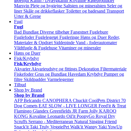
løbehjul
Kanin / Dværgkanin
Kovaline
Køleprodukter
Marsvin
Pleje og hygiejne
Saltsten og mineralsten
Seler og
liner
Skåle og drikkeflasker
Toiletter og badesand
Transport
Urter & Grene
Fugl
Fugl
Bad
Bundlag
Diverse tilbehør
Fangstnet
Fuglebure
Fuglefoder
Fuglelegetøj
Fugleringe
Høns og Duer
Reder,
Materialer & Opdræt
Siddepinde
Vand - foderautomater
Vildtfugle & Fuglehuse
Vitaminer og mineraler
Høns og Duer
Fisk/Krybdyr
Fisk/Krybdyr
Akvarier
Akvarieudstyr og fittings
Dekoration
Filtermateriale
Fiskefoder
Grus og Bundlag
Havedam
Krybdyr
Pumper og
filtre
Skildpadder
Varmelegemer
Tilbud
Shop by Brand
Shop by Brand
AFP
Belcando
CANOPHERA
Chuckit
CoolPets
District 70
Dog Comets
EAT SLOW - LIVE LONGER
Feed'it & Treat
Flamingo
Glandex
Greenfields
JR Farm
Jolly
KAROO
KONG
Kovaline
Leonardo
Oil'it
PoopyGo
Royal Dry
Scruffs
Serrano - Mediterranean Natural
Singing Friend
Snack'it
Taki
Truly
VeggiePet
Walk'it
Wanpy
Yaki
YowUp