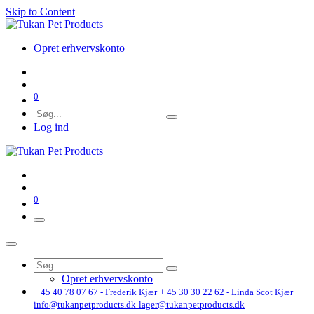
Skip to Content
Opret erhvervskonto
0
Log ind
0
Opret erhvervskonto
+ 45 40 78 07 67 - Frederik Kjær
+ 45 30 30 22 62 - Linda Scot Kjær
info@tukanpetproducts.dk
lager@tukanpetproducts.dk