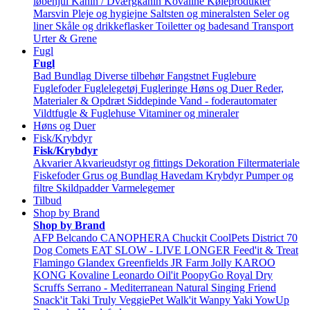
løbehjul
Kanin / Dværgkanin
Kovaline
Køleprodukter
Marsvin
Pleje og hygiejne
Saltsten og mineralsten
Seler og
liner
Skåle og drikkeflasker
Toiletter og badesand
Transport
Urter & Grene
Fugl
Fugl
Bad
Bundlag
Diverse tilbehør
Fangstnet
Fuglebure
Fuglefoder
Fuglelegetøj
Fugleringe
Høns og Duer
Reder,
Materialer & Opdræt
Siddepinde
Vand - foderautomater
Vildtfugle & Fuglehuse
Vitaminer og mineraler
Høns og Duer
Fisk/Krybdyr
Fisk/Krybdyr
Akvarier
Akvarieudstyr og fittings
Dekoration
Filtermateriale
Fiskefoder
Grus og Bundlag
Havedam
Krybdyr
Pumper og
filtre
Skildpadder
Varmelegemer
Tilbud
Shop by Brand
Shop by Brand
AFP
Belcando
CANOPHERA
Chuckit
CoolPets
District 70
Dog Comets
EAT SLOW - LIVE LONGER
Feed'it & Treat
Flamingo
Glandex
Greenfields
JR Farm
Jolly
KAROO
KONG
Kovaline
Leonardo
Oil'it
PoopyGo
Royal Dry
Scruffs
Serrano - Mediterranean Natural
Singing Friend
Snack'it
Taki
Truly
VeggiePet
Walk'it
Wanpy
Yaki
YowUp