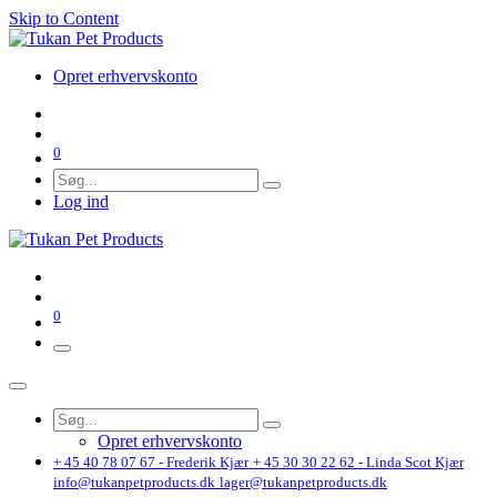
Skip to Content
Opret erhvervskonto
0
Log ind
0
Opret erhvervskonto
+ 45 40 78 07 67 - Frederik Kjær
+ 45 30 30 22 62 - Linda Scot Kjær
info@tukanpetproducts.dk
lager@tukanpetproducts.dk