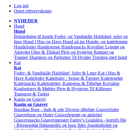
Log ind
Opret erhvervskonto
NYHEDER
Hund
Hund
Beklædning til hunde
Foder- og Vandskåle
Halsbånd, seler og
liner
Hund i Hus og Have
Hund på tur
Hunde- og kattelemme
Hundefoder
Hundesenge
Hundesnacks
Kovaline
Legetøj og
Aktivitet
Olier & Tilskud
Pleje og hygiejne
Ramper og
Trapper
Shampoo og Parfumer
Til Hvalpe
Træning med hund
Kat
Kat
Foder- & Vandskåle
Halsbånd, Seler & Liner
Kat i Hus &
Have
Kattefoder
Kattehuler / Senge & Tæpper
Kattelegetøj
Kattesnacks
Kattetoiletter, Kattegrus & Tilbehør
Kovaline
Kradsetræer & Møbler
Pleje & Hygiejne
Til Killinger
Transport & Tasker
Kanin og Gnaver
Kanin og Gnaver
Bundlag
Bure - Inde & ude
Diverse tilbehør
Gnaverfoder
Gnaverhuse og Huler
Gnaverlegetøj og aktivitet
Gnaversnacks
Gnaverstænger Farmy's
Grainless - kornfri
Hø
- Bjergenghø
Høtunneller og huse
Ilder
Joggingbolde og