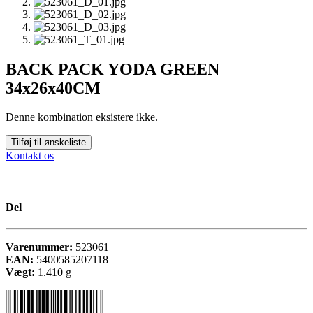
BACK PACK YODA GREEN
34x26x40CM
Denne kombination eksistere ikke.
Tilføj til ønskeliste
Kontakt os
Del
Varenummer:
523061
EAN:
5400585207118
Vægt:
1.410
g