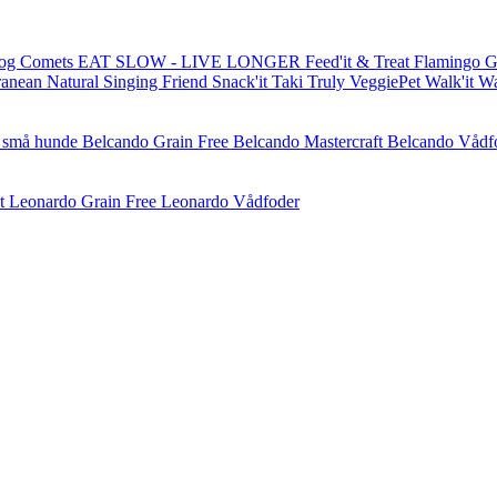
og Comets
EAT SLOW - LIVE LONGER
Feed'it & Treat
Flamingo
G
ranean Natural
Singing Friend
Snack'it
Taki
Truly
VeggiePet
Walk'it
W
l små hunde
Belcando Grain Free
Belcando Mastercraft
Belcando Vådf
t
Leonardo Grain Free
Leonardo Vådfoder