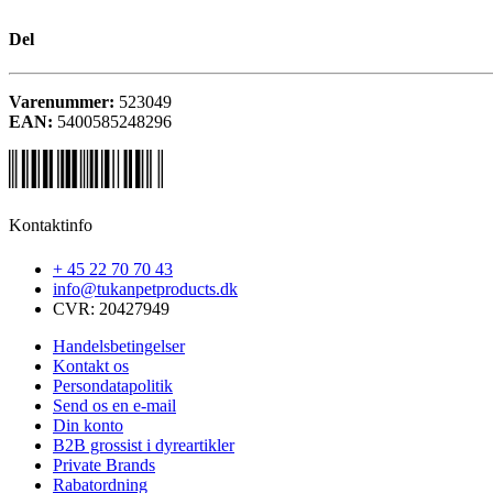
Del
Varenummer:
523049
EAN:
5400585248296
Kontaktinfo
+ 45 22 70 70 43
info@tukanpetproducts.dk
CVR: 20427949
Handelsbetingelser
Kontakt os
Persondatapolitik
Send os en e-mail
Din konto
B2B grossist i dyreartikler
Private Brands
Rabatordning