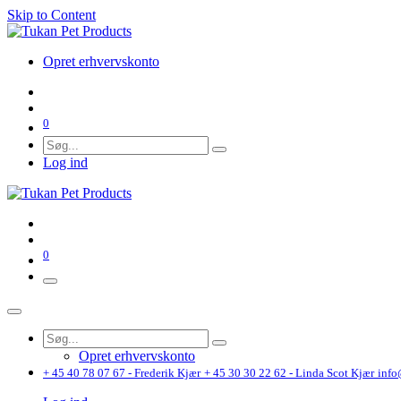
Skip to Content
Opret erhvervskonto
0
Log ind
0
Opret erhvervskonto
+ 45 40 78 07 67 - Frederik Kjær
+ 45 30 30 22 62 - Linda Scot Kjær
info