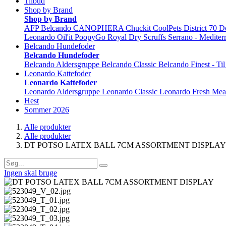
Tilbud
Shop by Brand
Shop by Brand
AFP
Belcando
CANOPHERA
Chuckit
CoolPets
District 70
D
Leonardo
Oil'it
PoopyGo
Royal Dry
Scruffs
Serrano - Mediter
Belcando Hundefoder
Belcando Hundefoder
Belcando Aldersgruppe
Belcando Classic
Belcando Finest - Ti
Leonardo Kattefoder
Leonardo Kattefoder
Leonardo Aldersgruppe
Leonardo Classic
Leonardo Fresh Mea
Hest
Sommer 2026
Alle produkter
Alle produkter
DT POTSO LATEX BALL 7CM ASSORTMENT DISPLAY
Ingen skal bruge