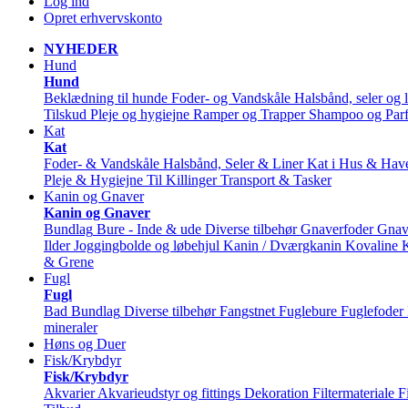
Log ind
Opret erhvervskonto
NYHEDER
Hund
Hund
Beklædning til hunde
Foder- og Vandskåle
Halsbånd, seler og l
Tilskud
Pleje og hygiejne
Ramper og Trapper
Shampoo og Par
Kat
Kat
Foder- & Vandskåle
Halsbånd, Seler & Liner
Kat i Hus & Hav
Pleje & Hygiejne
Til Killinger
Transport & Tasker
Kanin og Gnaver
Kanin og Gnaver
Bundlag
Bure - Inde & ude
Diverse tilbehør
Gnaverfoder
Gnav
Ilder
Joggingbolde og løbehjul
Kanin / Dværgkanin
Kovaline
& Grene
Fugl
Fugl
Bad
Bundlag
Diverse tilbehør
Fangstnet
Fuglebure
Fuglefoder
mineraler
Høns og Duer
Fisk/Krybdyr
Fisk/Krybdyr
Akvarier
Akvarieudstyr og fittings
Dekoration
Filtermateriale
F