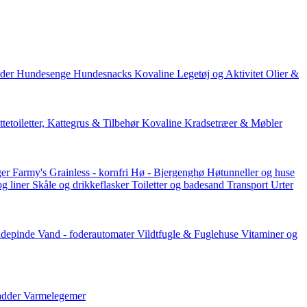
der
Hundesenge
Hundesnacks
Kovaline
Legetøj og Aktivitet
Olier &
tetoiletter, Kattegrus & Tilbehør
Kovaline
Kradsetræer & Møbler
er Farmy's
Grainless - kornfri
Hø - Bjergenghø
Høtunneller og huse
og liner
Skåle og drikkeflasker
Toiletter og badesand
Transport
Urter
ddepinde
Vand - foderautomater
Vildtfugle & Fuglehuse
Vitaminer og
adder
Varmelegemer