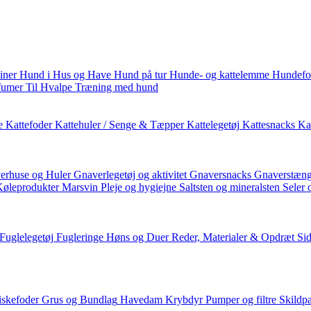
iner
Hund i Hus og Have
Hund på tur
Hunde- og kattelemme
Hundefo
fumer
Til Hvalpe
Træning med hund
e
Kattefoder
Kattehuler / Senge & Tæpper
Kattelegetøj
Kattesnacks
Kat
erhuse og Huler
Gnaverlegetøj og aktivitet
Gnaversnacks
Gnaverstæng
Køleprodukter
Marsvin
Pleje og hygiejne
Saltsten og mineralsten
Seler 
Fuglelegetøj
Fugleringe
Høns og Duer
Reder, Materialer & Opdræt
Si
iskefoder
Grus og Bundlag
Havedam
Krybdyr
Pumper og filtre
Skildp