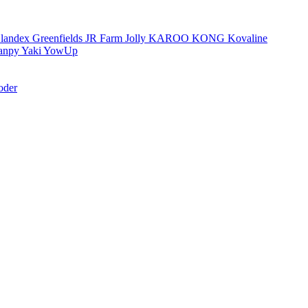
landex
Greenfields
JR Farm
Jolly
KAROO
KONG
Kovaline
anpy
Yaki
YowUp
oder