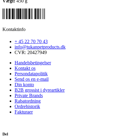
Vægt:
450
g
Kontaktinfo
+ 45 22 70 70 43
info@tukanpetproducts.dk
CVR: 20427949
Handelsbetingelser
Kontakt os
Persondatapolitik
Send os en e-mail
Din konto
B2B grossist i dyreartikler
Private Brands
Rabatordning
Ordrehistorik
Fakturaer
Del