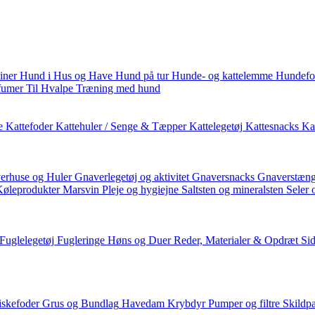
iner
Hund i Hus og Have
Hund på tur
Hunde- og kattelemme
Hundefo
fumer
Til Hvalpe
Træning med hund
e
Kattefoder
Kattehuler / Senge & Tæpper
Kattelegetøj
Kattesnacks
Kat
erhuse og Huler
Gnaverlegetøj og aktivitet
Gnaversnacks
Gnaverstæng
Køleprodukter
Marsvin
Pleje og hygiejne
Saltsten og mineralsten
Seler 
Fuglelegetøj
Fugleringe
Høns og Duer
Reder, Materialer & Opdræt
Si
iskefoder
Grus og Bundlag
Havedam
Krybdyr
Pumper og filtre
Skildp