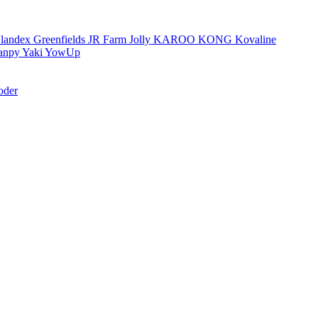
landex
Greenfields
JR Farm
Jolly
KAROO
KONG
Kovaline
anpy
Yaki
YowUp
oder