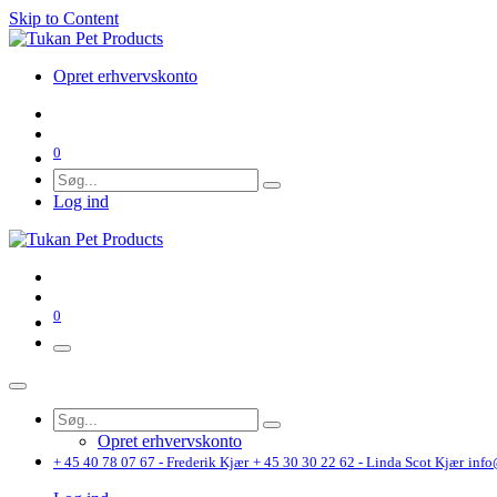
Skip to Content
Opret erhvervskonto
0
Log ind
0
Opret erhvervskonto
+ 45 40 78 07 67 - Frederik Kjær
+ 45 30 30 22 62 - Linda Scot Kjær
info