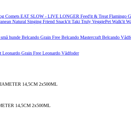
og Comets
EAT SLOW - LIVE LONGER
Feed'it & Treat
Flamingo
G
ranean Natural
Singing Friend
Snack'it
Taki
Truly
VeggiePet
Walk'it
W
l små hunde
Belcando Grain Free
Belcando Mastercraft
Belcando Vådf
t
Leonardo Grain Free
Leonardo Vådfoder
AMETER 14,5CM 2x500ML