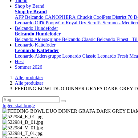
Tilbud
Shop by Brand
Shop by Brand
AFP
Belcando
CANOPHERA
Chuckit
CoolPets
District 70
D
Leonardo
Oil'it
PoopyGo
Royal Dry
Scruffs
Serrano - Mediter
Belcando Hundefoder
Belcando Hundefoder
Belcando Aldersgruppe
Belcando Classic
Belcando Finest - Ti
Leonardo Kattefoder
Leonardo Kattefoder
Leonardo Aldersgruppe
Leonardo Classic
Leonardo Fresh Mea
Hest
Sommer 2026
Alle produkter
Alle produkter
FEEDING BOWL DUO DINNER GRAFA DARK GREY DI
Ingen skal bruge