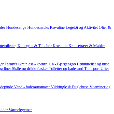
der
Hundesenge
Hundesnacks
Kovaline
Legetøj og Aktivitet
Olier &
tetoiletter, Kattegrus & Tilbehør
Kovaline
Kradsetræer & Møbler
er Farmy's
Grainless - kornfri
Hø - Bjergenghø
Høtunneller og huse
og liner
Skåle og drikkeflasker
Toiletter og badesand
Transport
Urter
ddepinde
Vand - foderautomater
Vildtfugle & Fuglehuse
Vitaminer og
adder
Varmelegemer