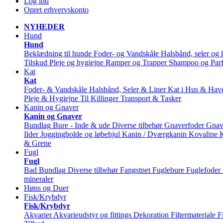
Log ind
Opret erhvervskonto
NYHEDER
Hund
Hund
Beklædning til hunde
Foder- og Vandskåle
Halsbånd, seler og l
Tilskud
Pleje og hygiejne
Ramper og Trapper
Shampoo og Par
Kat
Kat
Foder- & Vandskåle
Halsbånd, Seler & Liner
Kat i Hus & Hav
Pleje & Hygiejne
Til Killinger
Transport & Tasker
Kanin og Gnaver
Kanin og Gnaver
Bundlag
Bure - Inde & ude
Diverse tilbehør
Gnaverfoder
Gnav
Ilder
Joggingbolde og løbehjul
Kanin / Dværgkanin
Kovaline
& Grene
Fugl
Fugl
Bad
Bundlag
Diverse tilbehør
Fangstnet
Fuglebure
Fuglefoder
mineraler
Høns og Duer
Fisk/Krybdyr
Fisk/Krybdyr
Akvarier
Akvarieudstyr og fittings
Dekoration
Filtermateriale
F