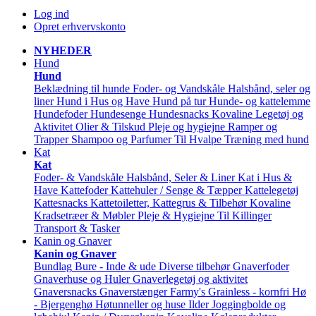
Log ind
Opret erhvervskonto
NYHEDER
Hund
Hund
Beklædning til hunde
Foder- og Vandskåle
Halsbånd, seler og
liner
Hund i Hus og Have
Hund på tur
Hunde- og kattelemme
Hundefoder
Hundesenge
Hundesnacks
Kovaline
Legetøj og
Aktivitet
Olier & Tilskud
Pleje og hygiejne
Ramper og
Trapper
Shampoo og Parfumer
Til Hvalpe
Træning med hund
Kat
Kat
Foder- & Vandskåle
Halsbånd, Seler & Liner
Kat i Hus &
Have
Kattefoder
Kattehuler / Senge & Tæpper
Kattelegetøj
Kattesnacks
Kattetoiletter, Kattegrus & Tilbehør
Kovaline
Kradsetræer & Møbler
Pleje & Hygiejne
Til Killinger
Transport & Tasker
Kanin og Gnaver
Kanin og Gnaver
Bundlag
Bure - Inde & ude
Diverse tilbehør
Gnaverfoder
Gnaverhuse og Huler
Gnaverlegetøj og aktivitet
Gnaversnacks
Gnaverstænger Farmy's
Grainless - kornfri
Hø
- Bjergenghø
Høtunneller og huse
Ilder
Joggingbolde og