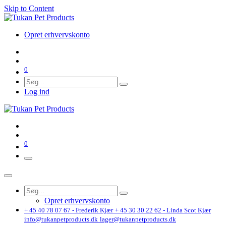
Skip to Content
Opret erhvervskonto
0
Log ind
0
Opret erhvervskonto
+ 45 40 78 07 67 - Frederik Kjær
+ 45 30 30 22 62 - Linda Scot Kjær
info@tukanpetproducts.dk
lager@tukanpetproducts.dk