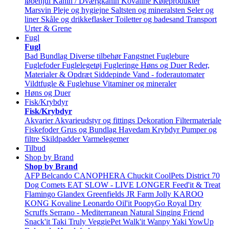
løbehjul
Kanin / Dværgkanin
Kovaline
Køleprodukter
Marsvin
Pleje og hygiejne
Saltsten og mineralsten
Seler og
liner
Skåle og drikkeflasker
Toiletter og badesand
Transport
Urter & Grene
Fugl
Fugl
Bad
Bundlag
Diverse tilbehør
Fangstnet
Fuglebure
Fuglefoder
Fuglelegetøj
Fugleringe
Høns og Duer
Reder,
Materialer & Opdræt
Siddepinde
Vand - foderautomater
Vildtfugle & Fuglehuse
Vitaminer og mineraler
Høns og Duer
Fisk/Krybdyr
Fisk/Krybdyr
Akvarier
Akvarieudstyr og fittings
Dekoration
Filtermateriale
Fiskefoder
Grus og Bundlag
Havedam
Krybdyr
Pumper og
filtre
Skildpadder
Varmelegemer
Tilbud
Shop by Brand
Shop by Brand
AFP
Belcando
CANOPHERA
Chuckit
CoolPets
District 70
Dog Comets
EAT SLOW - LIVE LONGER
Feed'it & Treat
Flamingo
Glandex
Greenfields
JR Farm
Jolly
KAROO
KONG
Kovaline
Leonardo
Oil'it
PoopyGo
Royal Dry
Scruffs
Serrano - Mediterranean Natural
Singing Friend
Snack'it
Taki
Truly
VeggiePet
Walk'it
Wanpy
Yaki
YowUp