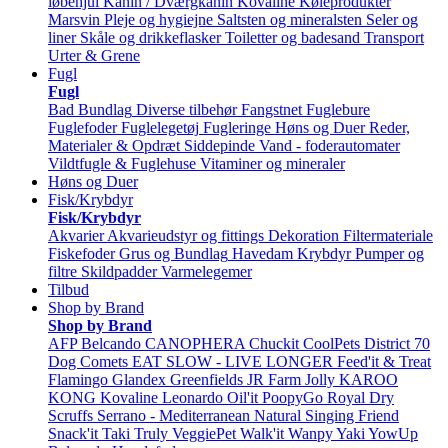
løbehjul
Kanin / Dværgkanin
Kovaline
Køleprodukter
Marsvin
Pleje og hygiejne
Saltsten og mineralsten
Seler og
liner
Skåle og drikkeflasker
Toiletter og badesand
Transport
Urter & Grene
Fugl
Fugl
Bad
Bundlag
Diverse tilbehør
Fangstnet
Fuglebure
Fuglefoder
Fuglelegetøj
Fugleringe
Høns og Duer
Reder,
Materialer & Opdræt
Siddepinde
Vand - foderautomater
Vildtfugle & Fuglehuse
Vitaminer og mineraler
Høns og Duer
Fisk/Krybdyr
Fisk/Krybdyr
Akvarier
Akvarieudstyr og fittings
Dekoration
Filtermateriale
Fiskefoder
Grus og Bundlag
Havedam
Krybdyr
Pumper og
filtre
Skildpadder
Varmelegemer
Tilbud
Shop by Brand
Shop by Brand
AFP
Belcando
CANOPHERA
Chuckit
CoolPets
District 70
Dog Comets
EAT SLOW - LIVE LONGER
Feed'it & Treat
Flamingo
Glandex
Greenfields
JR Farm
Jolly
KAROO
KONG
Kovaline
Leonardo
Oil'it
PoopyGo
Royal Dry
Scruffs
Serrano - Mediterranean Natural
Singing Friend
Snack'it
Taki
Truly
VeggiePet
Walk'it
Wanpy
Yaki
YowUp