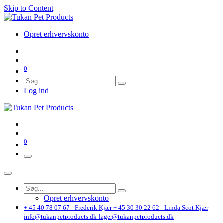
Skip to Content
Opret erhvervskonto
0
Log ind
0
Opret erhvervskonto
+ 45 40 78 07 67 - Frederik Kjær
+ 45 30 30 22 62 - Linda Scot Kjær
info@tukanpetproducts.dk
lager@tukanpetproducts.dk