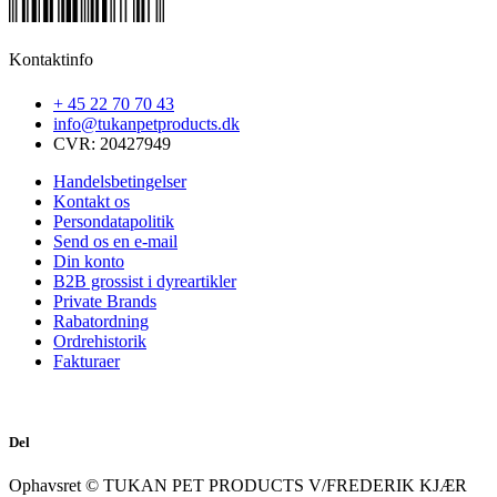
Kontaktinfo
+ 45 22 70 70 43
info@tukanpetproducts.dk
CVR: 20427949
Handelsbetingelser
Kontakt os
Persondatapolitik
Send os en e-mail
Din konto
B2B grossist i dyreartikler
Private Brands
Rabatordning
Ordrehistorik
Fakturaer
Del
Ophavsret © TUKAN PET PRODUCTS V/FREDERIK KJÆR