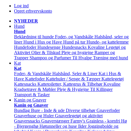
Log ind
Opret erhvervskonto
NYHEDER
Hund
Hund
Beklædning til hunde
Foder- og Vandskåle
Halsbånd, seler og
liner
Hund i Hus og Have
Hund på tur
Hunde- og kattelemme
Hundefoder
Hundesenge
Hundesnacks
Kovaline
Legetøj og
Aktivitet
Olier & Tilskud
Pleje og hygiejne
Ramper og
Trapper
Shampoo og Parfumer
Til Hvalpe
Træning med hund
Kat
Kat
Foder- & Vandskåle
Halsbånd, Seler & Liner
Kat i Hus &
Have
Kattefoder
Kattehuler / Senge & Tæpper
Kattelegetøj
Kattesnacks
Kattetoiletter, Kattegrus & Tilbehør
Kovaline
Kradsetræer & Møbler
Pleje & Hygiejne
Til Killinger
Transport & Tasker
Kanin og Gnaver
Kanin og Gnaver
Bundlag
Bure - Inde & ude
Diverse tilbehør
Gnaverfoder
Gnaverhuse og Huler
Gnaverlegetøj og aktivitet
Gnaversnacks
Gnaverstænger Farmy's
Grainless - kornfri
Hø
- Bjergenghø
Høtunneller og huse
Ilder
Joggingbolde og