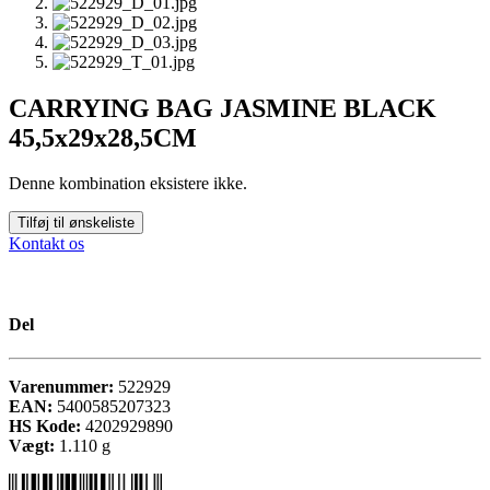
CARRYING BAG JASMINE BLACK
45,5x29x28,5CM
Denne kombination eksistere ikke.
Tilføj til ønskeliste
Kontakt os
Del
Varenummer:
522929
EAN:
5400585207323
HS Kode:
4202929890
Vægt:
1.110
g