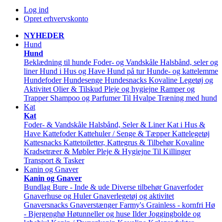
Log ind
Opret erhvervskonto
NYHEDER
Hund
Hund
Beklædning til hunde
Foder- og Vandskåle
Halsbånd, seler og
liner
Hund i Hus og Have
Hund på tur
Hunde- og kattelemme
Hundefoder
Hundesenge
Hundesnacks
Kovaline
Legetøj og
Aktivitet
Olier & Tilskud
Pleje og hygiejne
Ramper og
Trapper
Shampoo og Parfumer
Til Hvalpe
Træning med hund
Kat
Kat
Foder- & Vandskåle
Halsbånd, Seler & Liner
Kat i Hus &
Have
Kattefoder
Kattehuler / Senge & Tæpper
Kattelegetøj
Kattesnacks
Kattetoiletter, Kattegrus & Tilbehør
Kovaline
Kradsetræer & Møbler
Pleje & Hygiejne
Til Killinger
Transport & Tasker
Kanin og Gnaver
Kanin og Gnaver
Bundlag
Bure - Inde & ude
Diverse tilbehør
Gnaverfoder
Gnaverhuse og Huler
Gnaverlegetøj og aktivitet
Gnaversnacks
Gnaverstænger Farmy's
Grainless - kornfri
Hø
- Bjergenghø
Høtunneller og huse
Ilder
Joggingbolde og