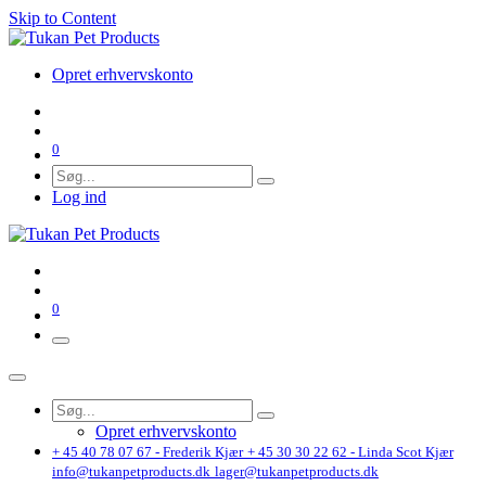
Skip to Content
Opret erhvervskonto
0
Log ind
0
Opret erhvervskonto
+ 45 40 78 07 67 - Frederik Kjær
+ 45 30 30 22 62 - Linda Scot Kjær
info@tukanpetproducts.dk
lager@tukanpetproducts.dk