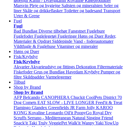
løbehjul
Kanin / Dværgkanin
Kovaline
Køleprodukter
Marsvin
Pleje og hygiejne
Saltsten og mineralsten
Seler og
liner
Skåle og drikkeflasker
Toiletter og badesand
Transport
Urter & Grene
Fugl
Fugl
Bad
Bundlag
Diverse tilbehør
Fangstnet
Fuglebure
Fuglefoder
Fuglelegetøj
Fugleringe
Høns og Duer
Reder,
Materialer & Opdræt
Siddepinde
Vand - foderautomater
Vildtfugle & Fuglehuse
Vitaminer og mineraler
Høns og Duer
Fisk/Krybdyr
Fisk/Krybdyr
Akvarier
Akvarieudstyr og fittings
Dekoration
Filtermateriale
Fiskefoder
Grus og Bundlag
Havedam
Krybdyr
Pumper og
filtre
Skildpadder
Varmelegemer
Tilbud
Shop by Brand
Shop by Brand
AFP
Belcando
CANOPHERA
Chuckit
CoolPets
District 70
Dog Comets
EAT SLOW - LIVE LONGER
Feed'it & Treat
Flamingo
Glandex
Greenfields
JR Farm
Jolly
KAROO
KONG
Kovaline
Leonardo
Oil'it
PoopyGo
Royal Dry
Scruffs
Serrano - Mediterranean Natural
Singing Friend
Snack'it
Taki
Truly
VeggiePet
Walk'it
Wanpy
Yaki
YowUp