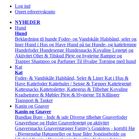
Log ind
Opret erhvervskonto
NYHEDER
Hund
Hund
Beklædning til hunde
Foder- og Vandskåle
Halsbånd, seler og
liner
Hund i Hus og Have
Hund på tur
Hunde- og kattelemme
Hundefoder
Hundesenge
Hundesnacks
Kovaline
Legetøj og
Aktivitet
Olier & Tilskud
Pleje og hygiejne
Ramper og
Trapper
Shampoo og Parfumer
Til Hvalpe
Træning med hund
Kat
Kat
Foder- & Vandskåle
Halsbånd, Seler & Liner
Kat i Hus &
Have
Kattefoder
Kattehuler / Senge & Tæpper
Kattelegetøj
Kattesnacks
Kattetoiletter, Kattegrus & Tilbehør
Kovaline
Kradsetræer & Møbler
Pleje & Hygiejne
Til Killinger
Transport & Tasker
Kanin og Gnaver
Kanin og Gnaver
Bundlag
Bure - Inde & ude
Diverse tilbehør
Gnaverfoder
Gnaverhuse og Huler
Gnaverlegetøj og aktivitet
Gnaversnacks
Gnaverstænger Farmy's
Grainless - kornfri
Hø
- Bjergenghø
Høtunneller og huse
Ilder
Joggingbolde og