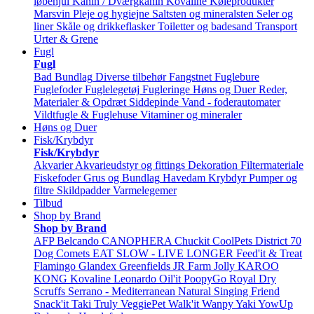
løbehjul
Kanin / Dværgkanin
Kovaline
Køleprodukter
Marsvin
Pleje og hygiejne
Saltsten og mineralsten
Seler og
liner
Skåle og drikkeflasker
Toiletter og badesand
Transport
Urter & Grene
Fugl
Fugl
Bad
Bundlag
Diverse tilbehør
Fangstnet
Fuglebure
Fuglefoder
Fuglelegetøj
Fugleringe
Høns og Duer
Reder,
Materialer & Opdræt
Siddepinde
Vand - foderautomater
Vildtfugle & Fuglehuse
Vitaminer og mineraler
Høns og Duer
Fisk/Krybdyr
Fisk/Krybdyr
Akvarier
Akvarieudstyr og fittings
Dekoration
Filtermateriale
Fiskefoder
Grus og Bundlag
Havedam
Krybdyr
Pumper og
filtre
Skildpadder
Varmelegemer
Tilbud
Shop by Brand
Shop by Brand
AFP
Belcando
CANOPHERA
Chuckit
CoolPets
District 70
Dog Comets
EAT SLOW - LIVE LONGER
Feed'it & Treat
Flamingo
Glandex
Greenfields
JR Farm
Jolly
KAROO
KONG
Kovaline
Leonardo
Oil'it
PoopyGo
Royal Dry
Scruffs
Serrano - Mediterranean Natural
Singing Friend
Snack'it
Taki
Truly
VeggiePet
Walk'it
Wanpy
Yaki
YowUp