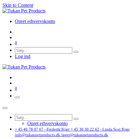
Skip to Content
Opret erhvervskonto
0
Log ind
0
Opret erhvervskonto
+ 45 40 78 07 67 - Frederik Kjær
+ 45 30 30 22 62 - Linda Scot Kjær
info@tukanpetproducts.dk
lager@tukanpetproducts.dk