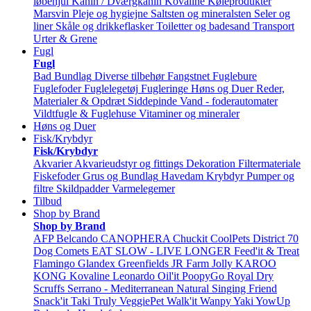
løbehjul
Kanin / Dværgkanin
Kovaline
Køleprodukter
Marsvin
Pleje og hygiejne
Saltsten og mineralsten
Seler og
liner
Skåle og drikkeflasker
Toiletter og badesand
Transport
Urter & Grene
Fugl
Fugl
Bad
Bundlag
Diverse tilbehør
Fangstnet
Fuglebure
Fuglefoder
Fuglelegetøj
Fugleringe
Høns og Duer
Reder,
Materialer & Opdræt
Siddepinde
Vand - foderautomater
Vildtfugle & Fuglehuse
Vitaminer og mineraler
Høns og Duer
Fisk/Krybdyr
Fisk/Krybdyr
Akvarier
Akvarieudstyr og fittings
Dekoration
Filtermateriale
Fiskefoder
Grus og Bundlag
Havedam
Krybdyr
Pumper og
filtre
Skildpadder
Varmelegemer
Tilbud
Shop by Brand
Shop by Brand
AFP
Belcando
CANOPHERA
Chuckit
CoolPets
District 70
Dog Comets
EAT SLOW - LIVE LONGER
Feed'it & Treat
Flamingo
Glandex
Greenfields
JR Farm
Jolly
KAROO
KONG
Kovaline
Leonardo
Oil'it
PoopyGo
Royal Dry
Scruffs
Serrano - Mediterranean Natural
Singing Friend
Snack'it
Taki
Truly
VeggiePet
Walk'it
Wanpy
Yaki
YowUp