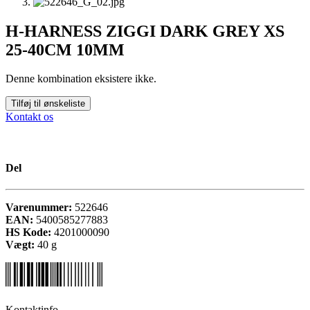
H-HARNESS ZIGGI DARK GREY XS
25-40CM 10MM
Denne kombination eksistere ikke.
Tilføj til ønskeliste
Kontakt os
Del
Varenummer:
522646
EAN:
5400585277883
HS Kode:
4201000090
Vægt:
40
g
Kontaktinfo