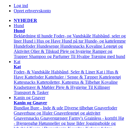
Log ind
Opret erhvervskonto
NYHEDER
Hund
Hund
Beklædning til hunde
Foder- og Vandskåle
Halsbånd, seler og
liner
Hund i Hus og Have
Hund på tur
Hunde- og kattelemme
Hundefoder
Hundesenge
Hundesnacks
Kovaline
Legetøj og
Aktivitet
Olier & Tilskud
Pleje og hygiejne
Ramper og
Trapper
Shampoo og Parfumer
Til Hvalpe
Træning med hund
Kat
Kat
Foder- & Vandskåle
Halsbånd, Seler & Liner
Kat i Hus &
Have
Kattefoder
Kattehuler / Senge & Tæpper
Kattelegetøj
Kattesnacks
Kattetoiletter, Kattegrus & Tilbehør
Kovaline
Kradsetræer & Møbler
Pleje & Hygiejne
Til Killinger
Transport & Tasker
Kanin og Gnaver
Kanin og Gnaver
Bundlag
Bure - Inde & ude
Diverse tilbehør
Gnaverfoder
Gnaverhuse og Huler
Gnaverlegetøj og aktivitet
Gnaversnacks
Gnaverstænger Farmy's
Grainless - kornfri
Hø
- Bjergenghø
Høtunneller og huse
Ilder
Joggingbolde og