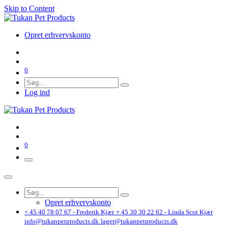
Skip to Content
Opret erhvervskonto
0
Log ind
0
Opret erhvervskonto
+ 45 40 78 07 67 - Frederik Kjær
+ 45 30 30 22 62 - Linda Scot Kjær
info@tukanpetproducts.dk
lager@tukanpetproducts.dk