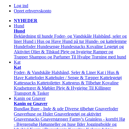
Log ind
Opret erhvervskonto
NYHEDER
Hund
Hund
Beklædning til hunde
Foder- og Vandskåle
Halsbånd, seler og
liner
Hund i Hus og Have
Hund på tur
Hunde- og kattelemme
Hundefoder
Hundesenge
Hundesnacks
Kovaline
Legetøj og
Aktivitet
Olier & Tilskud
Pleje og hygiejne
Ramper og
Trapper
Shampoo og Parfumer
Til Hvalpe
Træning med hund
Kat
Kat
Foder- & Vandskåle
Halsbånd, Seler & Liner
Kat i Hus &
Have
Kattefoder
Kattehuler / Senge & Tæpper
Kattelegetøj
Kattesnacks
Kattetoiletter, Kattegrus & Tilbehør
Kovaline
Kradsetræer & Møbler
Pleje & Hygiejne
Til Killinger
Transport & Tasker
Kanin og Gnaver
Kanin og Gnaver
Bundlag
Bure - Inde & ude
Diverse tilbehør
Gnaverfoder
Gnaverhuse og Huler
Gnaverlegetøj og aktivitet
Gnaversnacks
Gnaverstænger Farmy's
Grainless - kornfri
Hø
- Bjergenghø
Høtunneller og huse
Ilder
Joggingbolde og