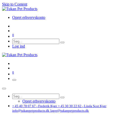
Skip to Content
Opret erhvervskonto
0
Log ind
0
Opret erhvervskonto
+ 45 40 78 07 67 - Frederik Kjær
+ 45 30 30 22 62 - Linda Scot Kjær
info@tukanpetproducts.dk
lager@tukanpetproducts.dk