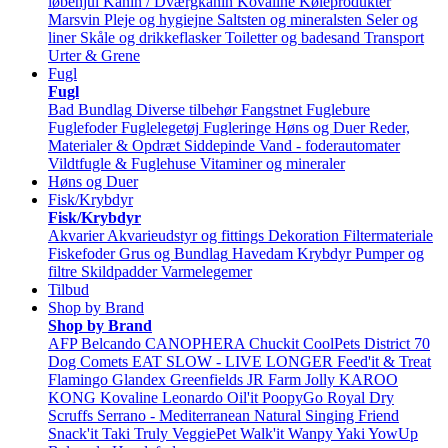
løbehjul
Kanin / Dværgkanin
Kovaline
Køleprodukter
Marsvin
Pleje og hygiejne
Saltsten og mineralsten
Seler og
liner
Skåle og drikkeflasker
Toiletter og badesand
Transport
Urter & Grene
Fugl
Fugl
Bad
Bundlag
Diverse tilbehør
Fangstnet
Fuglebure
Fuglefoder
Fuglelegetøj
Fugleringe
Høns og Duer
Reder,
Materialer & Opdræt
Siddepinde
Vand - foderautomater
Vildtfugle & Fuglehuse
Vitaminer og mineraler
Høns og Duer
Fisk/Krybdyr
Fisk/Krybdyr
Akvarier
Akvarieudstyr og fittings
Dekoration
Filtermateriale
Fiskefoder
Grus og Bundlag
Havedam
Krybdyr
Pumper og
filtre
Skildpadder
Varmelegemer
Tilbud
Shop by Brand
Shop by Brand
AFP
Belcando
CANOPHERA
Chuckit
CoolPets
District 70
Dog Comets
EAT SLOW - LIVE LONGER
Feed'it & Treat
Flamingo
Glandex
Greenfields
JR Farm
Jolly
KAROO
KONG
Kovaline
Leonardo
Oil'it
PoopyGo
Royal Dry
Scruffs
Serrano - Mediterranean Natural
Singing Friend
Snack'it
Taki
Truly
VeggiePet
Walk'it
Wanpy
Yaki
YowUp