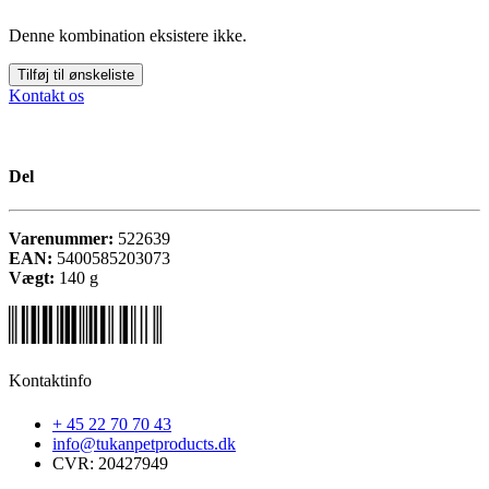
Denne kombination eksistere ikke.
Tilføj til ønskeliste
Kontakt os
Del
Varenummer:
522639
EAN:
5400585203073
Vægt:
140
g
Kontaktinfo
+ 45 22 70 70 43
info@tukanpetproducts.dk
CVR: 20427949