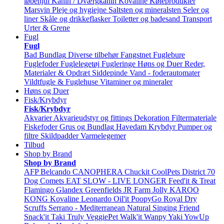
løbehjul
Kanin / Dværgkanin
Kovaline
Køleprodukter
Marsvin
Pleje og hygiejne
Saltsten og mineralsten
Seler og
liner
Skåle og drikkeflasker
Toiletter og badesand
Transport
Urter & Grene
Fugl
Fugl
Bad
Bundlag
Diverse tilbehør
Fangstnet
Fuglebure
Fuglefoder
Fuglelegetøj
Fugleringe
Høns og Duer
Reder,
Materialer & Opdræt
Siddepinde
Vand - foderautomater
Vildtfugle & Fuglehuse
Vitaminer og mineraler
Høns og Duer
Fisk/Krybdyr
Fisk/Krybdyr
Akvarier
Akvarieudstyr og fittings
Dekoration
Filtermateriale
Fiskefoder
Grus og Bundlag
Havedam
Krybdyr
Pumper og
filtre
Skildpadder
Varmelegemer
Tilbud
Shop by Brand
Shop by Brand
AFP
Belcando
CANOPHERA
Chuckit
CoolPets
District 70
Dog Comets
EAT SLOW - LIVE LONGER
Feed'it & Treat
Flamingo
Glandex
Greenfields
JR Farm
Jolly
KAROO
KONG
Kovaline
Leonardo
Oil'it
PoopyGo
Royal Dry
Scruffs
Serrano - Mediterranean Natural
Singing Friend
Snack'it
Taki
Truly
VeggiePet
Walk'it
Wanpy
Yaki
YowUp