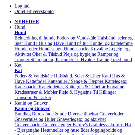
Log ind
Opret erhvervskonto
NYHEDER
Hund
Hund
Beklædning til hunde
Foder- og Vandskåle
Halsbånd, seler og
liner
Hund i Hus og Have
Hund på tur
Hunde- og kattelemme
Hundefoder
Hundesenge
Hundesnacks
Kovaline
Legetøj og
Aktivitet
Olier & Tilskud
Pleje og hygiejne
Ramper og
Trapper
Shampoo og Parfumer
Til Hvalpe
Træning med hund
Kat
Kat
Foder- & Vandskåle
Halsbånd, Seler & Liner
Kat i Hus &
Have
Kattefoder
Kattehuler / Senge & Tæpper
Kattelegetøj
Kattesnacks
Kattetoiletter, Kattegrus & Tilbehør
Kovaline
Kradsetræer & Møbler
Pleje & Hygiejne
Til Killinger
Transport & Tasker
Kanin og Gnaver
Kanin og Gnaver
Bundlag
Bure - Inde & ude
Diverse tilbehør
Gnaverfoder
Gnaverhuse og Huler
Gnaverlegetøj og aktivitet
Gnaversnacks
Gnaverstænger Farmy's
Grainless - kornfri
Hø
- Bjergenghø
Høtunneller og huse
Ilder
Joggingbolde og