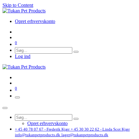
Skip to Content
Opret erhvervskonto
0
Log ind
0
Opret erhvervskonto
+ 45 40 78 07 67 - Frederik Kjær
+ 45 30 30 22 62 - Linda Scot Kjær
info@tukanpetproducts.dk
lager@tukanpetproducts.dk