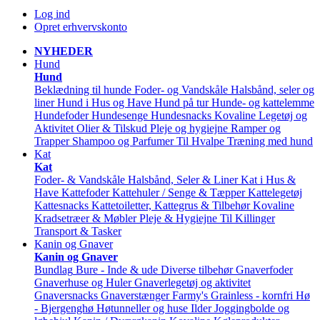
Log ind
Opret erhvervskonto
NYHEDER
Hund
Hund
Beklædning til hunde
Foder- og Vandskåle
Halsbånd, seler og
liner
Hund i Hus og Have
Hund på tur
Hunde- og kattelemme
Hundefoder
Hundesenge
Hundesnacks
Kovaline
Legetøj og
Aktivitet
Olier & Tilskud
Pleje og hygiejne
Ramper og
Trapper
Shampoo og Parfumer
Til Hvalpe
Træning med hund
Kat
Kat
Foder- & Vandskåle
Halsbånd, Seler & Liner
Kat i Hus &
Have
Kattefoder
Kattehuler / Senge & Tæpper
Kattelegetøj
Kattesnacks
Kattetoiletter, Kattegrus & Tilbehør
Kovaline
Kradsetræer & Møbler
Pleje & Hygiejne
Til Killinger
Transport & Tasker
Kanin og Gnaver
Kanin og Gnaver
Bundlag
Bure - Inde & ude
Diverse tilbehør
Gnaverfoder
Gnaverhuse og Huler
Gnaverlegetøj og aktivitet
Gnaversnacks
Gnaverstænger Farmy's
Grainless - kornfri
Hø
- Bjergenghø
Høtunneller og huse
Ilder
Joggingbolde og