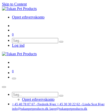
Skip to Content
Opret erhvervskonto
0
Log ind
0
Opret erhvervskonto
+ 45 40 78 07 67 - Frederik Kjær
+ 45 30 30 22 62 - Linda Scot Kjær
info@tukanpetproducts.dk
lager@tukanpetproducts.dk