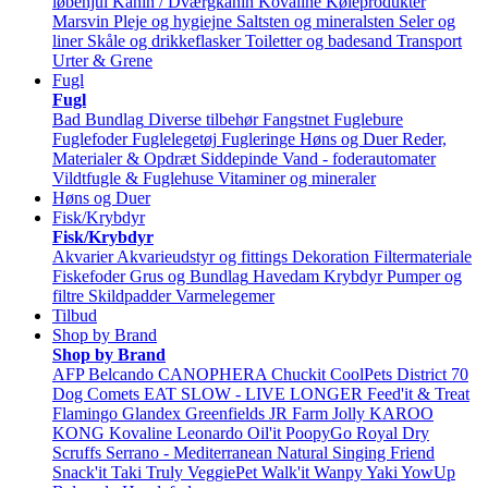
løbehjul
Kanin / Dværgkanin
Kovaline
Køleprodukter
Marsvin
Pleje og hygiejne
Saltsten og mineralsten
Seler og
liner
Skåle og drikkeflasker
Toiletter og badesand
Transport
Urter & Grene
Fugl
Fugl
Bad
Bundlag
Diverse tilbehør
Fangstnet
Fuglebure
Fuglefoder
Fuglelegetøj
Fugleringe
Høns og Duer
Reder,
Materialer & Opdræt
Siddepinde
Vand - foderautomater
Vildtfugle & Fuglehuse
Vitaminer og mineraler
Høns og Duer
Fisk/Krybdyr
Fisk/Krybdyr
Akvarier
Akvarieudstyr og fittings
Dekoration
Filtermateriale
Fiskefoder
Grus og Bundlag
Havedam
Krybdyr
Pumper og
filtre
Skildpadder
Varmelegemer
Tilbud
Shop by Brand
Shop by Brand
AFP
Belcando
CANOPHERA
Chuckit
CoolPets
District 70
Dog Comets
EAT SLOW - LIVE LONGER
Feed'it & Treat
Flamingo
Glandex
Greenfields
JR Farm
Jolly
KAROO
KONG
Kovaline
Leonardo
Oil'it
PoopyGo
Royal Dry
Scruffs
Serrano - Mediterranean Natural
Singing Friend
Snack'it
Taki
Truly
VeggiePet
Walk'it
Wanpy
Yaki
YowUp