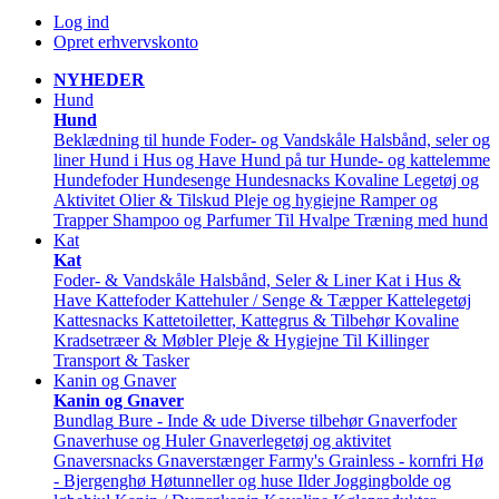
Log ind
Opret erhvervskonto
NYHEDER
Hund
Hund
Beklædning til hunde
Foder- og Vandskåle
Halsbånd, seler og
liner
Hund i Hus og Have
Hund på tur
Hunde- og kattelemme
Hundefoder
Hundesenge
Hundesnacks
Kovaline
Legetøj og
Aktivitet
Olier & Tilskud
Pleje og hygiejne
Ramper og
Trapper
Shampoo og Parfumer
Til Hvalpe
Træning med hund
Kat
Kat
Foder- & Vandskåle
Halsbånd, Seler & Liner
Kat i Hus &
Have
Kattefoder
Kattehuler / Senge & Tæpper
Kattelegetøj
Kattesnacks
Kattetoiletter, Kattegrus & Tilbehør
Kovaline
Kradsetræer & Møbler
Pleje & Hygiejne
Til Killinger
Transport & Tasker
Kanin og Gnaver
Kanin og Gnaver
Bundlag
Bure - Inde & ude
Diverse tilbehør
Gnaverfoder
Gnaverhuse og Huler
Gnaverlegetøj og aktivitet
Gnaversnacks
Gnaverstænger Farmy's
Grainless - kornfri
Hø
- Bjergenghø
Høtunneller og huse
Ilder
Joggingbolde og