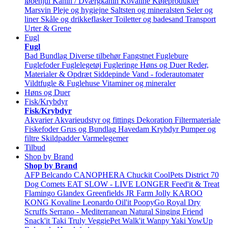
løbehjul
Kanin / Dværgkanin
Kovaline
Køleprodukter
Marsvin
Pleje og hygiejne
Saltsten og mineralsten
Seler og
liner
Skåle og drikkeflasker
Toiletter og badesand
Transport
Urter & Grene
Fugl
Fugl
Bad
Bundlag
Diverse tilbehør
Fangstnet
Fuglebure
Fuglefoder
Fuglelegetøj
Fugleringe
Høns og Duer
Reder,
Materialer & Opdræt
Siddepinde
Vand - foderautomater
Vildtfugle & Fuglehuse
Vitaminer og mineraler
Høns og Duer
Fisk/Krybdyr
Fisk/Krybdyr
Akvarier
Akvarieudstyr og fittings
Dekoration
Filtermateriale
Fiskefoder
Grus og Bundlag
Havedam
Krybdyr
Pumper og
filtre
Skildpadder
Varmelegemer
Tilbud
Shop by Brand
Shop by Brand
AFP
Belcando
CANOPHERA
Chuckit
CoolPets
District 70
Dog Comets
EAT SLOW - LIVE LONGER
Feed'it & Treat
Flamingo
Glandex
Greenfields
JR Farm
Jolly
KAROO
KONG
Kovaline
Leonardo
Oil'it
PoopyGo
Royal Dry
Scruffs
Serrano - Mediterranean Natural
Singing Friend
Snack'it
Taki
Truly
VeggiePet
Walk'it
Wanpy
Yaki
YowUp