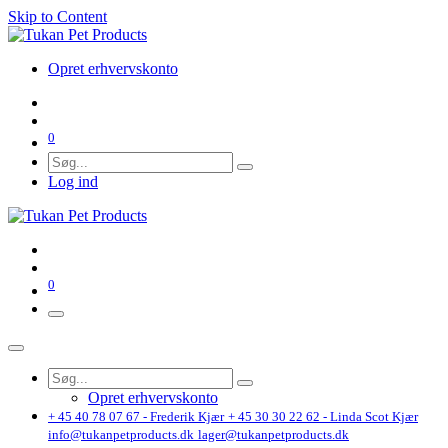
Skip to Content
Opret erhvervskonto
0
Log ind
0
Opret erhvervskonto
+ 45 40 78 07 67 - Frederik Kjær
+ 45 30 30 22 62 - Linda Scot Kjær
info@tukanpetproducts.dk
lager@tukanpetproducts.dk