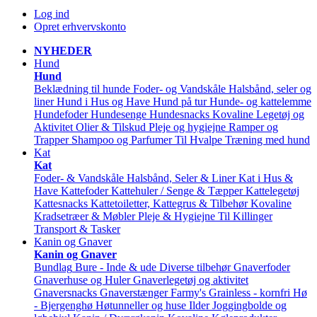
Log ind
Opret erhvervskonto
NYHEDER
Hund
Hund
Beklædning til hunde
Foder- og Vandskåle
Halsbånd, seler og
liner
Hund i Hus og Have
Hund på tur
Hunde- og kattelemme
Hundefoder
Hundesenge
Hundesnacks
Kovaline
Legetøj og
Aktivitet
Olier & Tilskud
Pleje og hygiejne
Ramper og
Trapper
Shampoo og Parfumer
Til Hvalpe
Træning med hund
Kat
Kat
Foder- & Vandskåle
Halsbånd, Seler & Liner
Kat i Hus &
Have
Kattefoder
Kattehuler / Senge & Tæpper
Kattelegetøj
Kattesnacks
Kattetoiletter, Kattegrus & Tilbehør
Kovaline
Kradsetræer & Møbler
Pleje & Hygiejne
Til Killinger
Transport & Tasker
Kanin og Gnaver
Kanin og Gnaver
Bundlag
Bure - Inde & ude
Diverse tilbehør
Gnaverfoder
Gnaverhuse og Huler
Gnaverlegetøj og aktivitet
Gnaversnacks
Gnaverstænger Farmy's
Grainless - kornfri
Hø
- Bjergenghø
Høtunneller og huse
Ilder
Joggingbolde og