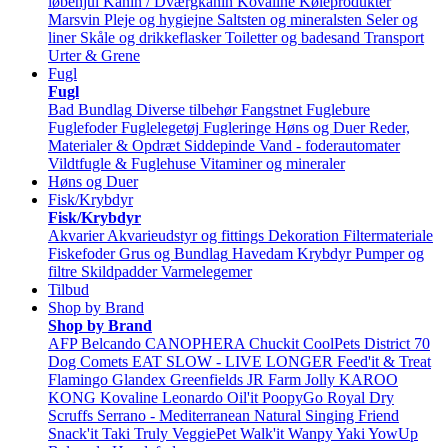
løbehjul
Kanin / Dværgkanin
Kovaline
Køleprodukter
Marsvin
Pleje og hygiejne
Saltsten og mineralsten
Seler og
liner
Skåle og drikkeflasker
Toiletter og badesand
Transport
Urter & Grene
Fugl
Fugl
Bad
Bundlag
Diverse tilbehør
Fangstnet
Fuglebure
Fuglefoder
Fuglelegetøj
Fugleringe
Høns og Duer
Reder,
Materialer & Opdræt
Siddepinde
Vand - foderautomater
Vildtfugle & Fuglehuse
Vitaminer og mineraler
Høns og Duer
Fisk/Krybdyr
Fisk/Krybdyr
Akvarier
Akvarieudstyr og fittings
Dekoration
Filtermateriale
Fiskefoder
Grus og Bundlag
Havedam
Krybdyr
Pumper og
filtre
Skildpadder
Varmelegemer
Tilbud
Shop by Brand
Shop by Brand
AFP
Belcando
CANOPHERA
Chuckit
CoolPets
District 70
Dog Comets
EAT SLOW - LIVE LONGER
Feed'it & Treat
Flamingo
Glandex
Greenfields
JR Farm
Jolly
KAROO
KONG
Kovaline
Leonardo
Oil'it
PoopyGo
Royal Dry
Scruffs
Serrano - Mediterranean Natural
Singing Friend
Snack'it
Taki
Truly
VeggiePet
Walk'it
Wanpy
Yaki
YowUp