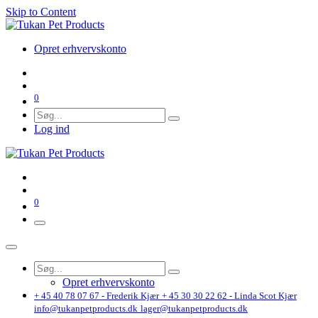
Skip to Content
Opret erhvervskonto
0
Log ind
0
Opret erhvervskonto
+ 45 40 78 07 67 - Frederik Kjær
+ 45 30 30 22 62 - Linda Scot Kjær
info@tukanpetproducts.dk
lager@tukanpetproducts.dk