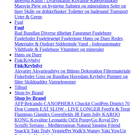
løbehjul
Kanin / Dværgkanin
Kovaline
Køleprodukter
Marsvin
Pleje og hygiejne
Saltsten og mineralsten
Seler og
liner
Skåle og drikkeflasker
Toiletter og badesand
Transport
Urter & Grene
Fugl
Fugl
Bad
Bundlag
Diverse tilbehør
Fangstnet
Fuglebure
Fuglefoder
Fuglelegetøj
Fugleringe
Høns og Duer
Reder,
Materialer & Opdræt
Siddepinde
Vand - foderautomater
Vildtfugle & Fuglehuse
Vitaminer og mineraler
Høns og Duer
Fisk/Krybdyr
Fisk/Krybdyr
Akvarier
Akvarieudstyr og fittings
Dekoration
Filtermateriale
Fiskefoder
Grus og Bundlag
Havedam
Krybdyr
Pumper og
filtre
Skildpadder
Varmelegemer
Tilbud
Shop by Brand
Shop by Brand
AFP
Belcando
CANOPHERA
Chuckit
CoolPets
District 70
Dog Comets
EAT SLOW - LIVE LONGER
Feed'it & Treat
Flamingo
Glandex
Greenfields
JR Farm
Jolly
KAROO
KONG
Kovaline
Leonardo
Oil'it
PoopyGo
Royal Dry
Scruffs
Serrano - Mediterranean Natural
Singing Friend
Snack'it
Taki
Truly
VeggiePet
Walk'it
Wanpy
Yaki
YowUp