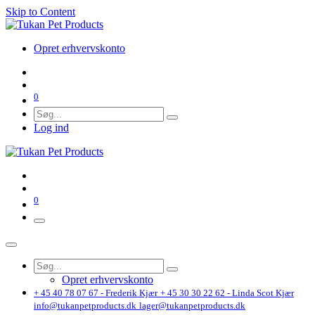
Skip to Content
Opret erhvervskonto
0
Log ind
0
Opret erhvervskonto
+ 45 40 78 07 67 - Frederik Kjær
+ 45 30 30 22 62 - Linda Scot Kjær
info@tukanpetproducts.dk
lager@tukanpetproducts.dk