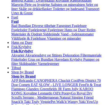
løbehjul
Kanin / Dværgkanin
Kovaline
Køleprodukter
Marsvin
Pleje og hygiejne
Saltsten og mineralsten
Seler og
liner
Skåle og drikkeflasker
Toiletter og badesand
Transport
Urter & Grene
Fugl
Fugl
Bad
Bundlag
Diverse tilbehør
Fangstnet
Fuglebure
Fuglefoder
Fuglelegetøj
Fugleringe
Høns og Duer
Reder,
Materialer & Opdræt
Siddepinde
Vand - foderautomater
Vildtfugle & Fuglehuse
Vitaminer og mineraler
Høns og Duer
Fisk/Krybdyr
Fisk/Krybdyr
Akvarier
Akvarieudstyr og fittings
Dekoration
Filtermateriale
Fiskefoder
Grus og Bundlag
Havedam
Krybdyr
Pumper og
filtre
Skildpadder
Varmelegemer
Tilbud
Shop by Brand
Shop by Brand
AFP
Belcando
CANOPHERA
Chuckit
CoolPets
District 70
Dog Comets
EAT SLOW - LIVE LONGER
Feed'it & Treat
Flamingo
Glandex
Greenfields
JR Farm
Jolly
KAROO
KONG
Kovaline
Leonardo
Oil'it
PoopyGo
Royal Dry
Scruffs
Serrano - Mediterranean Natural
Singing Friend
Snack'it
Taki
Truly
VeggiePet
Walk'it
Wanpy
Yaki
YowUp