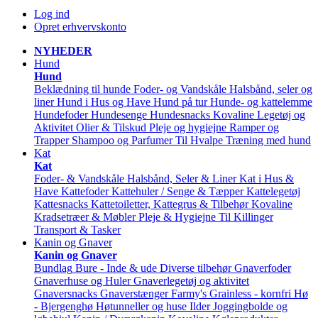
Log ind
Opret erhvervskonto
NYHEDER
Hund
Hund
Beklædning til hunde
Foder- og Vandskåle
Halsbånd, seler og
liner
Hund i Hus og Have
Hund på tur
Hunde- og kattelemme
Hundefoder
Hundesenge
Hundesnacks
Kovaline
Legetøj og
Aktivitet
Olier & Tilskud
Pleje og hygiejne
Ramper og
Trapper
Shampoo og Parfumer
Til Hvalpe
Træning med hund
Kat
Kat
Foder- & Vandskåle
Halsbånd, Seler & Liner
Kat i Hus &
Have
Kattefoder
Kattehuler / Senge & Tæpper
Kattelegetøj
Kattesnacks
Kattetoiletter, Kattegrus & Tilbehør
Kovaline
Kradsetræer & Møbler
Pleje & Hygiejne
Til Killinger
Transport & Tasker
Kanin og Gnaver
Kanin og Gnaver
Bundlag
Bure - Inde & ude
Diverse tilbehør
Gnaverfoder
Gnaverhuse og Huler
Gnaverlegetøj og aktivitet
Gnaversnacks
Gnaverstænger Farmy's
Grainless - kornfri
Hø
- Bjergenghø
Høtunneller og huse
Ilder
Joggingbolde og