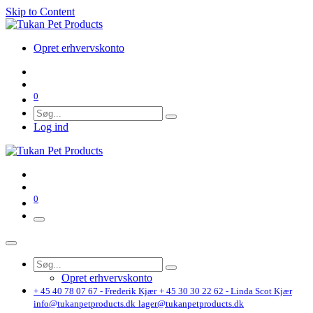
Skip to Content
Opret erhvervskonto
0
Log ind
0
Opret erhvervskonto
+ 45 40 78 07 67 - Frederik Kjær
+ 45 30 30 22 62 - Linda Scot Kjær
info@tukanpetproducts.dk
lager@tukanpetproducts.dk