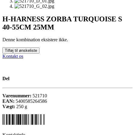
H-HARNESS ZORBA TURQUOISE S
40-55CM 25MM
Denne kombination eksistere ikke.
Tilføj til ønskeliste
Kontakt os
Del
Varenummer:
521710
EAN:
5400585264586
Vægt:
250
g
Kontaktinfo