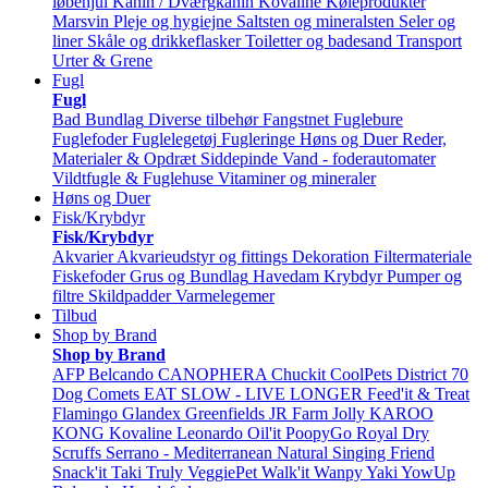
løbehjul
Kanin / Dværgkanin
Kovaline
Køleprodukter
Marsvin
Pleje og hygiejne
Saltsten og mineralsten
Seler og
liner
Skåle og drikkeflasker
Toiletter og badesand
Transport
Urter & Grene
Fugl
Fugl
Bad
Bundlag
Diverse tilbehør
Fangstnet
Fuglebure
Fuglefoder
Fuglelegetøj
Fugleringe
Høns og Duer
Reder,
Materialer & Opdræt
Siddepinde
Vand - foderautomater
Vildtfugle & Fuglehuse
Vitaminer og mineraler
Høns og Duer
Fisk/Krybdyr
Fisk/Krybdyr
Akvarier
Akvarieudstyr og fittings
Dekoration
Filtermateriale
Fiskefoder
Grus og Bundlag
Havedam
Krybdyr
Pumper og
filtre
Skildpadder
Varmelegemer
Tilbud
Shop by Brand
Shop by Brand
AFP
Belcando
CANOPHERA
Chuckit
CoolPets
District 70
Dog Comets
EAT SLOW - LIVE LONGER
Feed'it & Treat
Flamingo
Glandex
Greenfields
JR Farm
Jolly
KAROO
KONG
Kovaline
Leonardo
Oil'it
PoopyGo
Royal Dry
Scruffs
Serrano - Mediterranean Natural
Singing Friend
Snack'it
Taki
Truly
VeggiePet
Walk'it
Wanpy
Yaki
YowUp