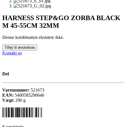
HARNESS STEP&GO ZORBA BLACK
M 45-55CM 32MM
Denne kombination eksistere ikke.
Tilføj til ønskeliste
Kontakt os
Del
Varenummer:
521673
EAN:
5400585290646
Vægt:
290
g
Kontaktinfo