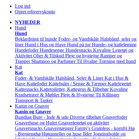
Log ind
Opret erhvervskonto
NYHEDER
Hund
Hund
Beklædning til hunde
Foder- og Vandskåle
Halsbånd, seler og
liner
Hund i Hus og Have
Hund på tur
Hunde- og kattelemme
Hundefoder
Hundesenge
Hundesnacks
Kovaline
Legetøj og
Aktivitet
Olier & Tilskud
Pleje og hygiejne
Ramper og
Trapper
Shampoo og Parfumer
Til Hvalpe
Træning med hund
Kat
Kat
Foder- & Vandskåle
Halsbånd, Seler & Liner
Kat i Hus &
Have
Kattefoder
Kattehuler / Senge & Tæpper
Kattelegetøj
Kattesnacks
Kattetoiletter, Kattegrus & Tilbehør
Kovaline
Kradsetræer & Møbler
Pleje & Hygiejne
Til Killinger
Transport & Tasker
Kanin og Gnaver
Kanin og Gnaver
Bundlag
Bure - Inde & ude
Diverse tilbehør
Gnaverfoder
Gnaverhuse og Huler
Gnaverlegetøj og aktivitet
Gnaversnacks
Gnaverstænger Farmy's
Grainless - kornfri
Hø
- Bjergenghø
Høtunneller og huse
Ilder
Joggingbolde og