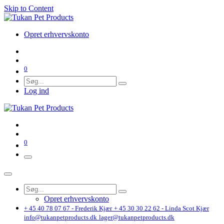
Skip to Content
Opret erhvervskonto
0
Log ind
0
Opret erhvervskonto
+ 45 40 78 07 67 - Frederik Kjær
+ 45 30 30 22 62 - Linda Scot Kjær
info@tukanpetproducts.dk
lager@tukanpetproducts.dk