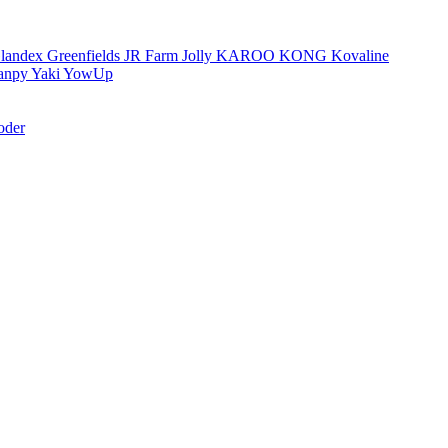
landex
Greenfields
JR Farm
Jolly
KAROO
KONG
Kovaline
anpy
Yaki
YowUp
oder