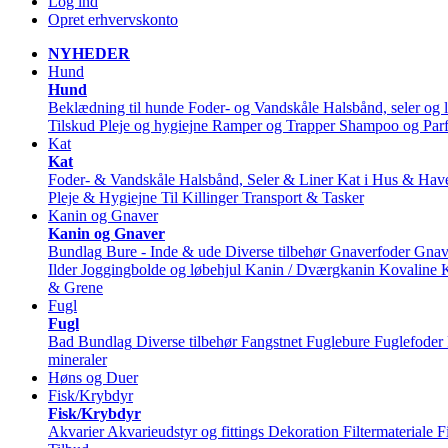
Log ind
Opret erhvervskonto
NYHEDER
Hund
Hund
Beklædning til hunde
Foder- og Vandskåle
Halsbånd, seler og l
Tilskud
Pleje og hygiejne
Ramper og Trapper
Shampoo og Par
Kat
Kat
Foder- & Vandskåle
Halsbånd, Seler & Liner
Kat i Hus & Hav
Pleje & Hygiejne
Til Killinger
Transport & Tasker
Kanin og Gnaver
Kanin og Gnaver
Bundlag
Bure - Inde & ude
Diverse tilbehør
Gnaverfoder
Gnav
Ilder
Joggingbolde og løbehjul
Kanin / Dværgkanin
Kovaline
& Grene
Fugl
Fugl
Bad
Bundlag
Diverse tilbehør
Fangstnet
Fuglebure
Fuglefoder
mineraler
Høns og Duer
Fisk/Krybdyr
Fisk/Krybdyr
Akvarier
Akvarieudstyr og fittings
Dekoration
Filtermateriale
F