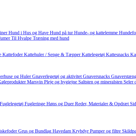
iner
Hund i Hus og Have
Hund på tur
Hunde- og kattelemme
Hundefo
fumer
Til Hvalpe
Træning med hund
e
Kattefoder
Kattehuler / Senge & Tæpper
Kattelegetøj
Kattesnacks
Kat
erhuse og Huler
Gnaverlegetøj og aktivitet
Gnaversnacks
Gnaverstæng
Køleprodukter
Marsvin
Pleje og hygiejne
Saltsten og mineralsten
Seler 
Fuglelegetøj
Fugleringe
Høns og Duer
Reder, Materialer & Opdræt
Si
iskefoder
Grus og Bundlag
Havedam
Krybdyr
Pumper og filtre
Skildp