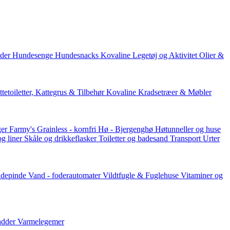
der
Hundesenge
Hundesnacks
Kovaline
Legetøj og Aktivitet
Olier &
tetoiletter, Kattegrus & Tilbehør
Kovaline
Kradsetræer & Møbler
er Farmy's
Grainless - kornfri
Hø - Bjergenghø
Høtunneller og huse
og liner
Skåle og drikkeflasker
Toiletter og badesand
Transport
Urter
ddepinde
Vand - foderautomater
Vildtfugle & Fuglehuse
Vitaminer og
adder
Varmelegemer