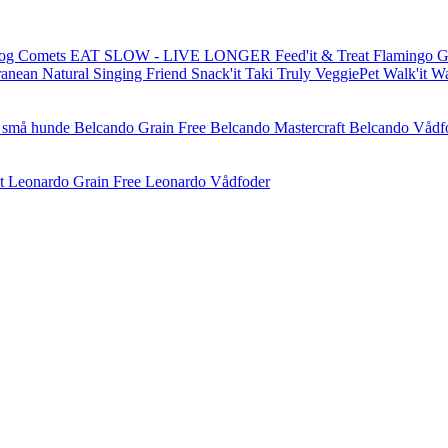
og Comets
EAT SLOW - LIVE LONGER
Feed'it & Treat
Flamingo
G
ranean Natural
Singing Friend
Snack'it
Taki
Truly
VeggiePet
Walk'it
W
l små hunde
Belcando Grain Free
Belcando Mastercraft
Belcando Vådf
t
Leonardo Grain Free
Leonardo Vådfoder