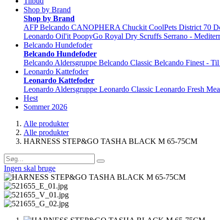
Tilbud
Shop by Brand
Shop by Brand
AFP
Belcando
CANOPHERA
Chuckit
CoolPets
District 70
D
Leonardo
Oil'it
PoopyGo
Royal Dry
Scruffs
Serrano - Mediter
Belcando Hundefoder
Belcando Hundefoder
Belcando Aldersgruppe
Belcando Classic
Belcando Finest - Ti
Leonardo Kattefoder
Leonardo Kattefoder
Leonardo Aldersgruppe
Leonardo Classic
Leonardo Fresh Mea
Hest
Sommer 2026
Alle produkter
Alle produkter
HARNESS STEP&GO TASHA BLACK M 65-75CM
Ingen skal bruge