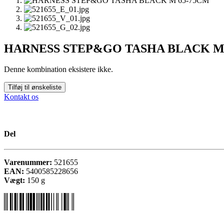
HARNESS STEP&GO TASHA BLACK M
Denne kombination eksistere ikke.
Tilføj til ønskeliste
Kontakt os
Del
Varenummer:
521655
EAN:
5400585228656
Vægt:
150
g