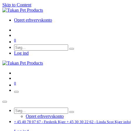
Skip to Content
Opret erhvervskonto
0
Log ind
0
Opret erhvervskonto
+ 45 40 78 07 67 - Frederik Kjær
+ 45 30 30 22 62 - Linda Scot Kjær
info