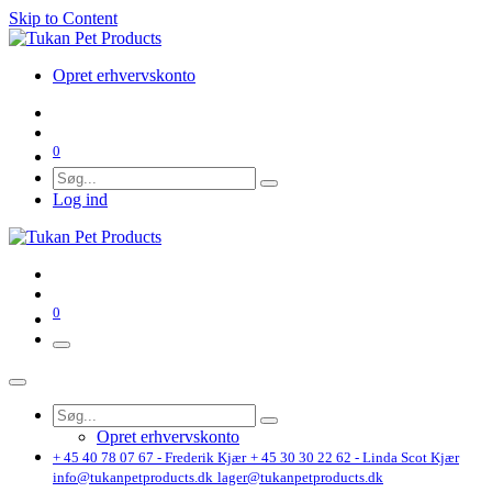
Skip to Content
Opret erhvervskonto
0
Log ind
0
Opret erhvervskonto
+ 45 40 78 07 67 - Frederik Kjær
+ 45 30 30 22 62 - Linda Scot Kjær
info@tukanpetproducts.dk
lager@tukanpetproducts.dk