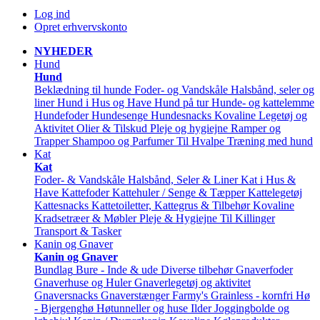
Log ind
Opret erhvervskonto
NYHEDER
Hund
Hund
Beklædning til hunde
Foder- og Vandskåle
Halsbånd, seler og
liner
Hund i Hus og Have
Hund på tur
Hunde- og kattelemme
Hundefoder
Hundesenge
Hundesnacks
Kovaline
Legetøj og
Aktivitet
Olier & Tilskud
Pleje og hygiejne
Ramper og
Trapper
Shampoo og Parfumer
Til Hvalpe
Træning med hund
Kat
Kat
Foder- & Vandskåle
Halsbånd, Seler & Liner
Kat i Hus &
Have
Kattefoder
Kattehuler / Senge & Tæpper
Kattelegetøj
Kattesnacks
Kattetoiletter, Kattegrus & Tilbehør
Kovaline
Kradsetræer & Møbler
Pleje & Hygiejne
Til Killinger
Transport & Tasker
Kanin og Gnaver
Kanin og Gnaver
Bundlag
Bure - Inde & ude
Diverse tilbehør
Gnaverfoder
Gnaverhuse og Huler
Gnaverlegetøj og aktivitet
Gnaversnacks
Gnaverstænger Farmy's
Grainless - kornfri
Hø
- Bjergenghø
Høtunneller og huse
Ilder
Joggingbolde og