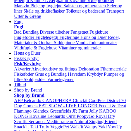
løbehjul
Kanin / Dværgkanin
Kovaline
Køleprodukter
Marsvin
Pleje og hygiejne
Saltsten og mineralsten
Seler og
liner
Skåle og drikkeflasker
Toiletter og badesand
Transport
Urter & Grene
Fugl
Fugl
Bad
Bundlag
Diverse tilbehør
Fangstnet
Fuglebure
Fuglefoder
Fuglelegetøj
Fugleringe
Høns og Duer
Reder,
Materialer & Opdræt
Siddepinde
Vand - foderautomater
Vildtfugle & Fuglehuse
Vitaminer og mineraler
Høns og Duer
Fisk/Krybdyr
Fisk/Krybdyr
Akvarier
Akvarieudstyr og fittings
Dekoration
Filtermateriale
Fiskefoder
Grus og Bundlag
Havedam
Krybdyr
Pumper og
filtre
Skildpadder
Varmelegemer
Tilbud
Shop by Brand
Shop by Brand
AFP
Belcando
CANOPHERA
Chuckit
CoolPets
District 70
Dog Comets
EAT SLOW - LIVE LONGER
Feed'it & Treat
Flamingo
Glandex
Greenfields
JR Farm
Jolly
KAROO
KONG
Kovaline
Leonardo
Oil'it
PoopyGo
Royal Dry
Scruffs
Serrano - Mediterranean Natural
Singing Friend
Snack'it
Taki
Truly
VeggiePet
Walk'it
Wanpy
Yaki
YowUp