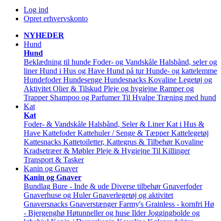
Log ind
Opret erhvervskonto
NYHEDER
Hund
Hund
Beklædning til hunde
Foder- og Vandskåle
Halsbånd, seler og
liner
Hund i Hus og Have
Hund på tur
Hunde- og kattelemme
Hundefoder
Hundesenge
Hundesnacks
Kovaline
Legetøj og
Aktivitet
Olier & Tilskud
Pleje og hygiejne
Ramper og
Trapper
Shampoo og Parfumer
Til Hvalpe
Træning med hund
Kat
Kat
Foder- & Vandskåle
Halsbånd, Seler & Liner
Kat i Hus &
Have
Kattefoder
Kattehuler / Senge & Tæpper
Kattelegetøj
Kattesnacks
Kattetoiletter, Kattegrus & Tilbehør
Kovaline
Kradsetræer & Møbler
Pleje & Hygiejne
Til Killinger
Transport & Tasker
Kanin og Gnaver
Kanin og Gnaver
Bundlag
Bure - Inde & ude
Diverse tilbehør
Gnaverfoder
Gnaverhuse og Huler
Gnaverlegetøj og aktivitet
Gnaversnacks
Gnaverstænger Farmy's
Grainless - kornfri
Hø
- Bjergenghø
Høtunneller og huse
Ilder
Joggingbolde og