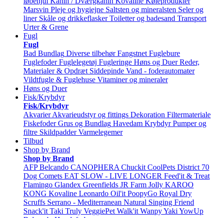
løbehjul
Kanin / Dværgkanin
Kovaline
Køleprodukter
Marsvin
Pleje og hygiejne
Saltsten og mineralsten
Seler og
liner
Skåle og drikkeflasker
Toiletter og badesand
Transport
Urter & Grene
Fugl
Fugl
Bad
Bundlag
Diverse tilbehør
Fangstnet
Fuglebure
Fuglefoder
Fuglelegetøj
Fugleringe
Høns og Duer
Reder,
Materialer & Opdræt
Siddepinde
Vand - foderautomater
Vildtfugle & Fuglehuse
Vitaminer og mineraler
Høns og Duer
Fisk/Krybdyr
Fisk/Krybdyr
Akvarier
Akvarieudstyr og fittings
Dekoration
Filtermateriale
Fiskefoder
Grus og Bundlag
Havedam
Krybdyr
Pumper og
filtre
Skildpadder
Varmelegemer
Tilbud
Shop by Brand
Shop by Brand
AFP
Belcando
CANOPHERA
Chuckit
CoolPets
District 70
Dog Comets
EAT SLOW - LIVE LONGER
Feed'it & Treat
Flamingo
Glandex
Greenfields
JR Farm
Jolly
KAROO
KONG
Kovaline
Leonardo
Oil'it
PoopyGo
Royal Dry
Scruffs
Serrano - Mediterranean Natural
Singing Friend
Snack'it
Taki
Truly
VeggiePet
Walk'it
Wanpy
Yaki
YowUp