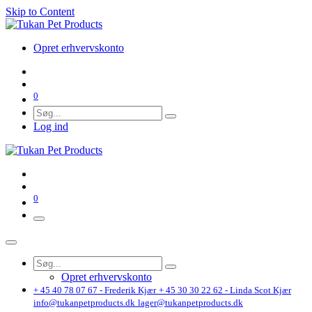
Skip to Content
Opret erhvervskonto
0
Log ind
0
Opret erhvervskonto
+ 45 40 78 07 67 - Frederik Kjær
+ 45 30 30 22 62 - Linda Scot Kjær
info@tukanpetproducts.dk
lager@tukanpetproducts.dk