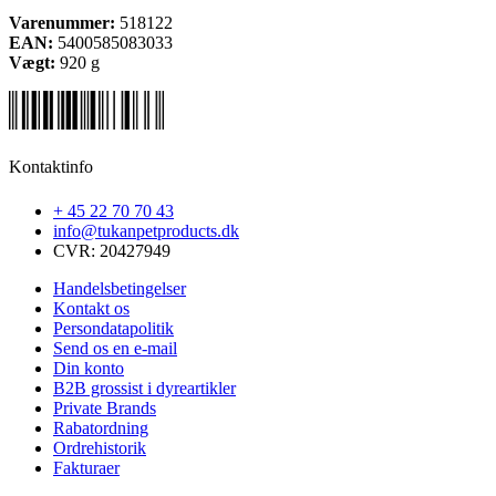
Varenummer:
518122
EAN:
5400585083033
Vægt:
920
g
Kontaktinfo
+ 45 22 70 70 43
info@tukanpetproducts.dk
CVR: 20427949
Handelsbetingelser
Kontakt os
Persondatapolitik
Send os en e-mail
Din konto
B2B grossist i dyreartikler
Private Brands
Rabatordning
Ordrehistorik
Fakturaer