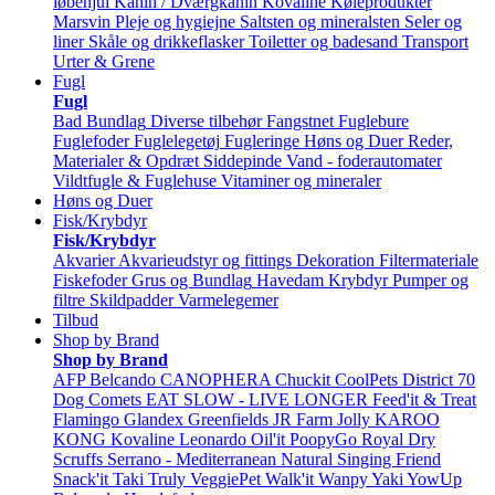
løbehjul
Kanin / Dværgkanin
Kovaline
Køleprodukter
Marsvin
Pleje og hygiejne
Saltsten og mineralsten
Seler og
liner
Skåle og drikkeflasker
Toiletter og badesand
Transport
Urter & Grene
Fugl
Fugl
Bad
Bundlag
Diverse tilbehør
Fangstnet
Fuglebure
Fuglefoder
Fuglelegetøj
Fugleringe
Høns og Duer
Reder,
Materialer & Opdræt
Siddepinde
Vand - foderautomater
Vildtfugle & Fuglehuse
Vitaminer og mineraler
Høns og Duer
Fisk/Krybdyr
Fisk/Krybdyr
Akvarier
Akvarieudstyr og fittings
Dekoration
Filtermateriale
Fiskefoder
Grus og Bundlag
Havedam
Krybdyr
Pumper og
filtre
Skildpadder
Varmelegemer
Tilbud
Shop by Brand
Shop by Brand
AFP
Belcando
CANOPHERA
Chuckit
CoolPets
District 70
Dog Comets
EAT SLOW - LIVE LONGER
Feed'it & Treat
Flamingo
Glandex
Greenfields
JR Farm
Jolly
KAROO
KONG
Kovaline
Leonardo
Oil'it
PoopyGo
Royal Dry
Scruffs
Serrano - Mediterranean Natural
Singing Friend
Snack'it
Taki
Truly
VeggiePet
Walk'it
Wanpy
Yaki
YowUp