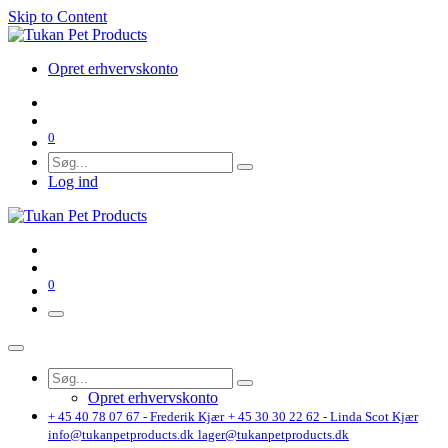
Skip to Content
Opret erhvervskonto
0
Log ind
0
Opret erhvervskonto
+ 45 40 78 07 67 - Frederik Kjær
+ 45 30 30 22 62 - Linda Scot Kjær
info@tukanpetproducts.dk
lager@tukanpetproducts.dk