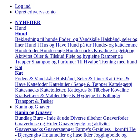
Log ind
Opret erhvervskonto
NYHEDER
Hund
Hund
Beklædning til hunde
Foder- og Vandskåle
Halsbånd, seler og
liner
Hund i Hus og Have
Hund på tur
Hunde- og kattelemme
Hundefoder
Hundesenge
Hundesnacks
Kovaline
Legetøj og
Aktivitet
Olier & Tilskud
Pleje og hygiejne
Ramper og
Trapper
Shampoo og Parfumer
Til Hvalpe
Træning med hund
Kat
Kat
Foder- & Vandskåle
Halsbånd, Seler & Liner
Kat i Hus &
Have
Kattefoder
Kattehuler / Senge & Tæpper
Kattelegetøj
Kattesnacks
Kattetoiletter, Kattegrus & Tilbehør
Kovaline
Kradsetræer & Møbler
Pleje & Hygiejne
Til Killinger
Transport & Tasker
Kanin og Gnaver
Kanin og Gnaver
Bundlag
Bure - Inde & ude
Diverse tilbehør
Gnaverfoder
Gnaverhuse og Huler
Gnaverlegetøj og aktivitet
Gnaversnacks
Gnaverstænger Farmy's
Grainless - kornfri
Hø
- Bjergenghø
Høtunneller og huse
Ilder
Joggingbolde og