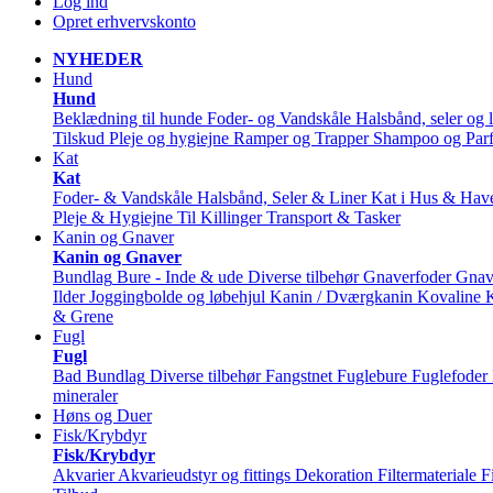
Log ind
Opret erhvervskonto
NYHEDER
Hund
Hund
Beklædning til hunde
Foder- og Vandskåle
Halsbånd, seler og l
Tilskud
Pleje og hygiejne
Ramper og Trapper
Shampoo og Par
Kat
Kat
Foder- & Vandskåle
Halsbånd, Seler & Liner
Kat i Hus & Hav
Pleje & Hygiejne
Til Killinger
Transport & Tasker
Kanin og Gnaver
Kanin og Gnaver
Bundlag
Bure - Inde & ude
Diverse tilbehør
Gnaverfoder
Gnav
Ilder
Joggingbolde og løbehjul
Kanin / Dværgkanin
Kovaline
& Grene
Fugl
Fugl
Bad
Bundlag
Diverse tilbehør
Fangstnet
Fuglebure
Fuglefoder
mineraler
Høns og Duer
Fisk/Krybdyr
Fisk/Krybdyr
Akvarier
Akvarieudstyr og fittings
Dekoration
Filtermateriale
F