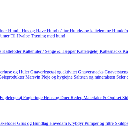
iner
Hund i Hus og Have
Hund på tur
Hunde- og kattelemme
Hundefo
fumer
Til Hvalpe
Træning med hund
e
Kattefoder
Kattehuler / Senge & Tæpper
Kattelegetøj
Kattesnacks
Kat
erhuse og Huler
Gnaverlegetøj og aktivitet
Gnaversnacks
Gnaverstæng
Køleprodukter
Marsvin
Pleje og hygiejne
Saltsten og mineralsten
Seler 
Fuglelegetøj
Fugleringe
Høns og Duer
Reder, Materialer & Opdræt
Si
iskefoder
Grus og Bundlag
Havedam
Krybdyr
Pumper og filtre
Skildp