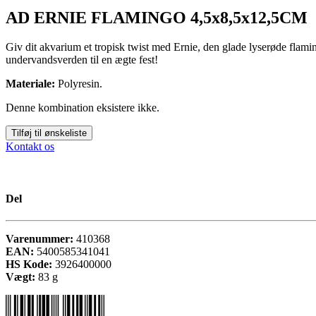
AD ERNIE FLAMINGO 4,5x8,5x12,5CM
Giv dit akvarium et tropisk twist med Ernie, den glade lyserøde flamin
undervandsverden til en ægte fest!
Materiale:
Polyresin.
Denne kombination eksistere ikke.
Tilføj til ønskeliste
Kontakt os
Del
Varenummer:
410368
EAN:
5400585341041
HS Kode:
3926400000
Vægt:
83
g