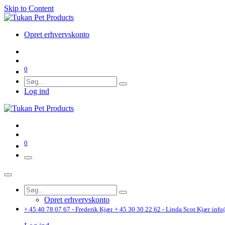
Skip to Content
Opret erhvervskonto
0
Log ind
0
Opret erhvervskonto
+ 45 40 78 07 67 - Frederik Kjær
+ 45 30 30 22 62 - Linda Scot Kjær
info