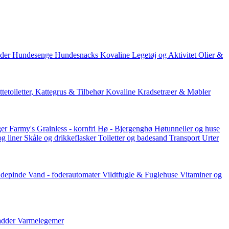
der
Hundesenge
Hundesnacks
Kovaline
Legetøj og Aktivitet
Olier &
tetoiletter, Kattegrus & Tilbehør
Kovaline
Kradsetræer & Møbler
er Farmy's
Grainless - kornfri
Hø - Bjergenghø
Høtunneller og huse
og liner
Skåle og drikkeflasker
Toiletter og badesand
Transport
Urter
ddepinde
Vand - foderautomater
Vildtfugle & Fuglehuse
Vitaminer og
adder
Varmelegemer