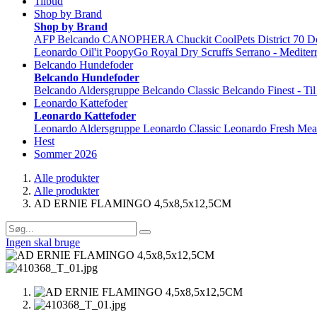
Tilbud
Shop by Brand
Shop by Brand
AFP
Belcando
CANOPHERA
Chuckit
CoolPets
District 70
D
Leonardo
Oil'it
PoopyGo
Royal Dry
Scruffs
Serrano - Mediter
Belcando Hundefoder
Belcando Hundefoder
Belcando Aldersgruppe
Belcando Classic
Belcando Finest - Ti
Leonardo Kattefoder
Leonardo Kattefoder
Leonardo Aldersgruppe
Leonardo Classic
Leonardo Fresh Mea
Hest
Sommer 2026
Alle produkter
Alle produkter
AD ERNIE FLAMINGO 4,5x8,5x12,5CM
Ingen skal bruge