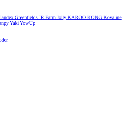
landex
Greenfields
JR Farm
Jolly
KAROO
KONG
Kovaline
anpy
Yaki
YowUp
oder