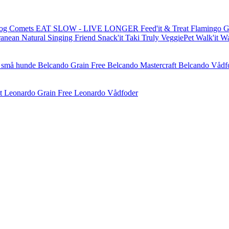
og Comets
EAT SLOW - LIVE LONGER
Feed'it & Treat
Flamingo
G
ranean Natural
Singing Friend
Snack'it
Taki
Truly
VeggiePet
Walk'it
W
l små hunde
Belcando Grain Free
Belcando Mastercraft
Belcando Vådf
t
Leonardo Grain Free
Leonardo Vådfoder