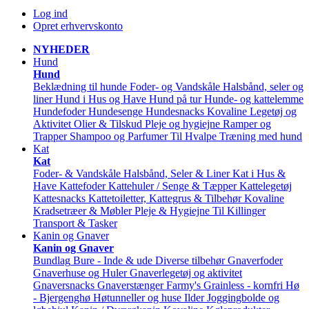
Log ind
Opret erhvervskonto
NYHEDER
Hund
Hund
Beklædning til hunde
Foder- og Vandskåle
Halsbånd, seler og
liner
Hund i Hus og Have
Hund på tur
Hunde- og kattelemme
Hundefoder
Hundesenge
Hundesnacks
Kovaline
Legetøj og
Aktivitet
Olier & Tilskud
Pleje og hygiejne
Ramper og
Trapper
Shampoo og Parfumer
Til Hvalpe
Træning med hund
Kat
Kat
Foder- & Vandskåle
Halsbånd, Seler & Liner
Kat i Hus &
Have
Kattefoder
Kattehuler / Senge & Tæpper
Kattelegetøj
Kattesnacks
Kattetoiletter, Kattegrus & Tilbehør
Kovaline
Kradsetræer & Møbler
Pleje & Hygiejne
Til Killinger
Transport & Tasker
Kanin og Gnaver
Kanin og Gnaver
Bundlag
Bure - Inde & ude
Diverse tilbehør
Gnaverfoder
Gnaverhuse og Huler
Gnaverlegetøj og aktivitet
Gnaversnacks
Gnaverstænger Farmy's
Grainless - kornfri
Hø
- Bjergenghø
Høtunneller og huse
Ilder
Joggingbolde og