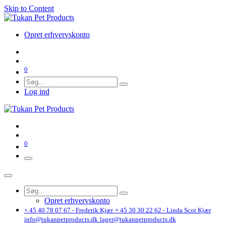
Skip to Content
Opret erhvervskonto
0
Log ind
0
Opret erhvervskonto
+ 45 40 78 07 67 - Frederik Kjær
+ 45 30 30 22 62 - Linda Scot Kjær
info@tukanpetproducts.dk
lager@tukanpetproducts.dk