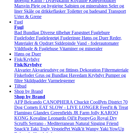
løbehjul
Kanin / Dværgkanin
Kovaline
Køleprodukter
Marsvin
Pleje og hygiejne
Saltsten og mineralsten
Seler og
liner
Skåle og drikkeflasker
Toiletter og badesand
Transport
Urter & Grene
Fugl
Fugl
Bad
Bundlag
Diverse tilbehør
Fangstnet
Fuglebure
Fuglefoder
Fuglelegetøj
Fugleringe
Høns og Duer
Reder,
Materialer & Opdræt
Siddepinde
Vand - foderautomater
Vildtfugle & Fuglehuse
Vitaminer og mineraler
Høns og Duer
Fisk/Krybdyr
Fisk/Krybdyr
Akvarier
Akvarieudstyr og fittings
Dekoration
Filtermateriale
Fiskefoder
Grus og Bundlag
Havedam
Krybdyr
Pumper og
filtre
Skildpadder
Varmelegemer
Tilbud
Shop by Brand
Shop by Brand
AFP
Belcando
CANOPHERA
Chuckit
CoolPets
District 70
Dog Comets
EAT SLOW - LIVE LONGER
Feed'it & Treat
Flamingo
Glandex
Greenfields
JR Farm
Jolly
KAROO
KONG
Kovaline
Leonardo
Oil'it
PoopyGo
Royal Dry
Scruffs
Serrano - Mediterranean Natural
Singing Friend
Snack'it
Taki
Truly
VeggiePet
Walk'it
Wanpy
Yaki
YowUp