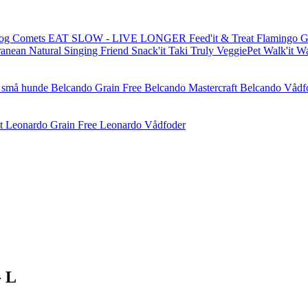
og Comets
EAT SLOW - LIVE LONGER
Feed'it & Treat
Flamingo
G
ranean Natural
Singing Friend
Snack'it
Taki
Truly
VeggiePet
Walk'it
W
l små hunde
Belcando Grain Free
Belcando Mastercraft
Belcando Vådf
t
Leonardo Grain Free
Leonardo Vådfoder
 L