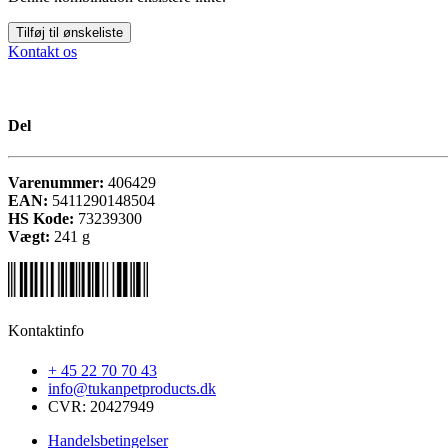
Tilføj til ønskeliste
Kontakt os
Del
Varenummer:
406429
EAN:
5411290148504
HS Kode:
73239300
Vægt:
241
g
Kontaktinfo
+ 45 22 70 70 43
info@tukanpetproducts.dk
CVR: 20427949
Handelsbetingelser