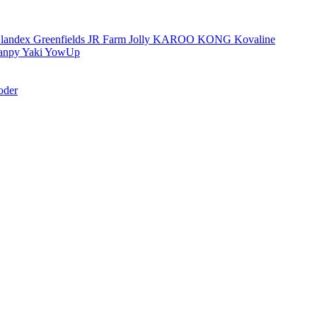
landex
Greenfields
JR Farm
Jolly
KAROO
KONG
Kovaline
anpy
Yaki
YowUp
oder