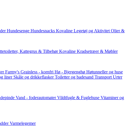
der
Hundesenge
Hundesnacks
Kovaline
Legetøj og Aktivitet
Olier &
tetoiletter, Kattegrus & Tilbehør
Kovaline
Kradsetræer & Møbler
er Farmy's
Grainless - kornfri
Hø - Bjergenghø
Høtunneller og huse
og liner
Skåle og drikkeflasker
Toiletter og badesand
Transport
Urter
ddepinde
Vand - foderautomater
Vildtfugle & Fuglehuse
Vitaminer og
adder
Varmelegemer