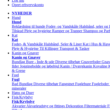
Log ind
Opret erhvervskonto
NYHEDER
Hund
Hund
Beklædning til hunde
Foder- og Vandskåle
Halsbånd, seler og l
Tilskud
Pleje og hygiejne
Ramper og Trapper
Shampoo og Par
Kat
Kat
Foder- & Vandskåle
Halsbånd, Seler & Liner
Kat i Hus & Hav
Pleje & Hygiejne
Til Killinger
Transport & Tasker
Kanin og Gnaver
Kanin og Gnaver
Bundlag
Bure - Inde & ude
Diverse tilbehør
Gnaverfoder
Gnav
Ilder
Joggingbolde og løbehjul
Kanin / Dværgkanin
Kovaline
& Grene
Fugl
Fugl
Bad
Bundlag
Diverse tilbehør
Fangstnet
Fuglebure
Fuglefoder
mineraler
Høns og Duer
Fisk/Krybdyr
Fisk/Krybdyr
Akvarier
Akvarieudstyr og fittings
Dekoration
Filtermateriale
F