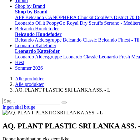
Tilbud
Shop by Brand
Shop by Brand
AFP
Belcando
CANOPHERA
Chuckit
CoolPets
District 70
D
Leonardo
Oil'it
PoopyGo
Royal Dry
Scruffs
Serrano - Mediter
Belcando Hundefoder
Belcando Hundefoder
Belcando Aldersgruppe
Belcando Classic
Belcando Finest - Ti
Leonardo Kattefoder
Leonardo Kattefoder
Leonardo Aldersgruppe
Leonardo Classic
Leonardo Fresh Mea
Hest
Sommer 2026
Alle produkter
Alle produkter
AQ. PLANT PLASTIC SRI LANKA ASS. - L
Ingen skal bruge
AQ. PLANT PLASTIC SRI LANKA ASS. -
Denne kombination eksistere ikke.