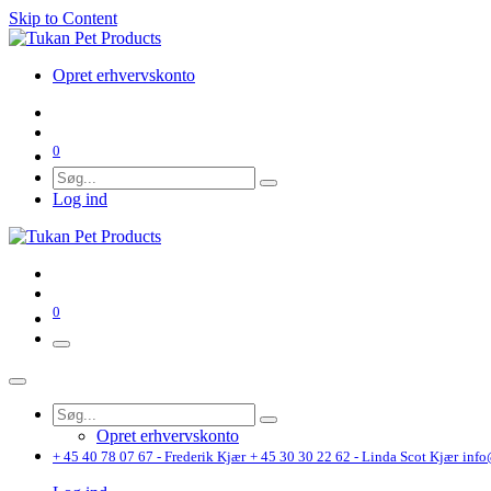
Skip to Content
Opret erhvervskonto
0
Log ind
0
Opret erhvervskonto
+ 45 40 78 07 67 - Frederik Kjær
+ 45 30 30 22 62 - Linda Scot Kjær
info