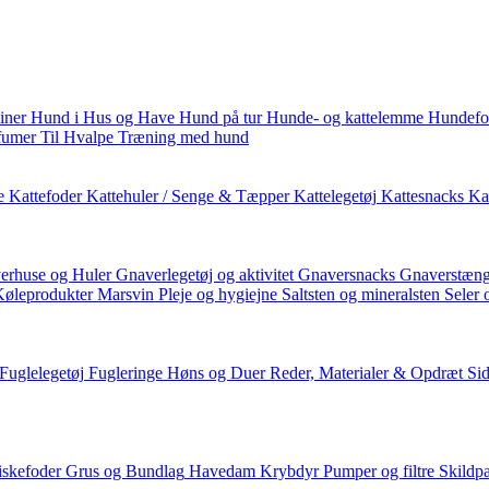
iner
Hund i Hus og Have
Hund på tur
Hunde- og kattelemme
Hundefo
fumer
Til Hvalpe
Træning med hund
e
Kattefoder
Kattehuler / Senge & Tæpper
Kattelegetøj
Kattesnacks
Kat
erhuse og Huler
Gnaverlegetøj og aktivitet
Gnaversnacks
Gnaverstæng
Køleprodukter
Marsvin
Pleje og hygiejne
Saltsten og mineralsten
Seler 
Fuglelegetøj
Fugleringe
Høns og Duer
Reder, Materialer & Opdræt
Si
iskefoder
Grus og Bundlag
Havedam
Krybdyr
Pumper og filtre
Skildp