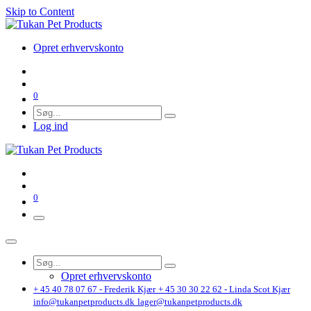
Skip to Content
Opret erhvervskonto
0
Log ind
0
Opret erhvervskonto
+ 45 40 78 07 67 - Frederik Kjær
+ 45 30 30 22 62 - Linda Scot Kjær
info@tukanpetproducts.dk
lager@tukanpetproducts.dk