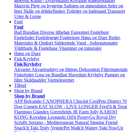
løbehjul
Kanin / Dværgkanin
Kovaline
Køleprodukter
Marsvin
Pleje og hygiejne
Saltsten og mineralsten
Seler og
liner
Skåle og drikkeflasker
Toiletter og badesand
Transport
Urter & Grene
Fugl
Fugl
Bad
Bundlag
Diverse tilbehør
Fangstnet
Fuglebure
Fuglefoder
Fuglelegetøj
Fugleringe
Høns og Duer
Reder,
Materialer & Opdræt
Siddepinde
Vand - foderautomater
Vildtfugle & Fuglehuse
Vitaminer og mineraler
Høns og Duer
Fisk/Krybdyr
Fisk/Krybdyr
Akvarier
Akvarieudstyr og fittings
Dekoration
Filtermateriale
Fiskefoder
Grus og Bundlag
Havedam
Krybdyr
Pumper og
filtre
Skildpadder
Varmelegemer
Tilbud
Shop by Brand
Shop by Brand
AFP
Belcando
CANOPHERA
Chuckit
CoolPets
District 70
Dog Comets
EAT SLOW - LIVE LONGER
Feed'it & Treat
Flamingo
Glandex
Greenfields
JR Farm
Jolly
KAROO
KONG
Kovaline
Leonardo
Oil'it
PoopyGo
Royal Dry
Scruffs
Serrano - Mediterranean Natural
Singing Friend
Snack'it
Taki
Truly
VeggiePet
Walk'it
Wanpy
Yaki
YowUp