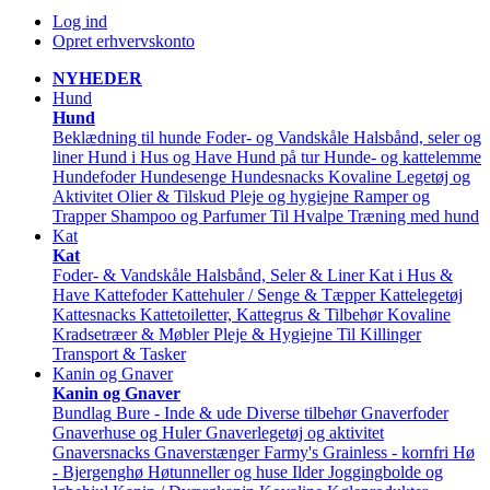
Log ind
Opret erhvervskonto
NYHEDER
Hund
Hund
Beklædning til hunde
Foder- og Vandskåle
Halsbånd, seler og
liner
Hund i Hus og Have
Hund på tur
Hunde- og kattelemme
Hundefoder
Hundesenge
Hundesnacks
Kovaline
Legetøj og
Aktivitet
Olier & Tilskud
Pleje og hygiejne
Ramper og
Trapper
Shampoo og Parfumer
Til Hvalpe
Træning med hund
Kat
Kat
Foder- & Vandskåle
Halsbånd, Seler & Liner
Kat i Hus &
Have
Kattefoder
Kattehuler / Senge & Tæpper
Kattelegetøj
Kattesnacks
Kattetoiletter, Kattegrus & Tilbehør
Kovaline
Kradsetræer & Møbler
Pleje & Hygiejne
Til Killinger
Transport & Tasker
Kanin og Gnaver
Kanin og Gnaver
Bundlag
Bure - Inde & ude
Diverse tilbehør
Gnaverfoder
Gnaverhuse og Huler
Gnaverlegetøj og aktivitet
Gnaversnacks
Gnaverstænger Farmy's
Grainless - kornfri
Hø
- Bjergenghø
Høtunneller og huse
Ilder
Joggingbolde og