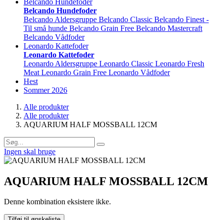
Belcando Hundefoder
Belcando Hundefoder
Belcando Aldersgruppe
Belcando Classic
Belcando Finest -
Til små hunde
Belcando Grain Free
Belcando Mastercraft
Belcando Vådfoder
Leonardo Kattefoder
Leonardo Kattefoder
Leonardo Aldersgruppe
Leonardo Classic
Leonardo Fresh
Meat
Leonardo Grain Free
Leonardo Vådfoder
Hest
Sommer 2026
Alle produkter
Alle produkter
AQUARIUM HALF MOSSBALL 12CM
Ingen skal bruge
AQUARIUM HALF MOSSBALL 12CM
Denne kombination eksistere ikke.
Tilføj til ønskeliste