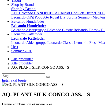
Tilbud
Shop by Brand
Shop by Brand
AFP
Belcando
CANOPHERA
Chuckit
CoolPets
District 70
D
Leonardo
Oil'it
PoopyGo
Royal Dry
Scruffs
Serrano - Mediter
Belcando Hundefoder
Belcando Hundefoder
Belcando Aldersgruppe
Belcando Classic
Belcando Finest - Ti
Leonardo Kattefoder
Leonardo Kattefoder
Leonardo Aldersgruppe
Leonardo Classic
Leonardo Fresh Mea
Hest
Sommer 2026
Alle produkter
Alle produkter
AQ. PLANT SILK CONGO ASS. - S
Ingen skal bruge
AQ. PLANT SILK CONGO ASS. - S
Denne kombination eksistere ikke.