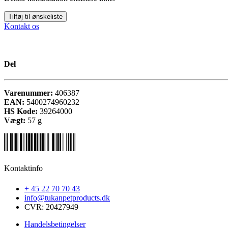
Tilføj til ønskeliste
Kontakt os
Del
Varenummer:
406387
EAN:
5400274960232
HS Kode:
39264000
Vægt:
57
g
Kontaktinfo
+ 45 22 70 70 43
info@tukanpetproducts.dk
CVR: 20427949
Handelsbetingelser