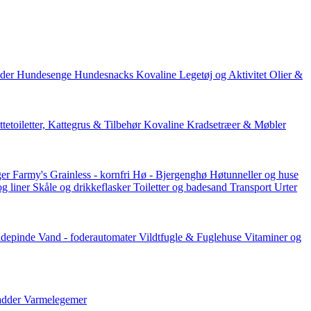
der
Hundesenge
Hundesnacks
Kovaline
Legetøj og Aktivitet
Olier &
tetoiletter, Kattegrus & Tilbehør
Kovaline
Kradsetræer & Møbler
er Farmy's
Grainless - kornfri
Hø - Bjergenghø
Høtunneller og huse
og liner
Skåle og drikkeflasker
Toiletter og badesand
Transport
Urter
ddepinde
Vand - foderautomater
Vildtfugle & Fuglehuse
Vitaminer og
adder
Varmelegemer