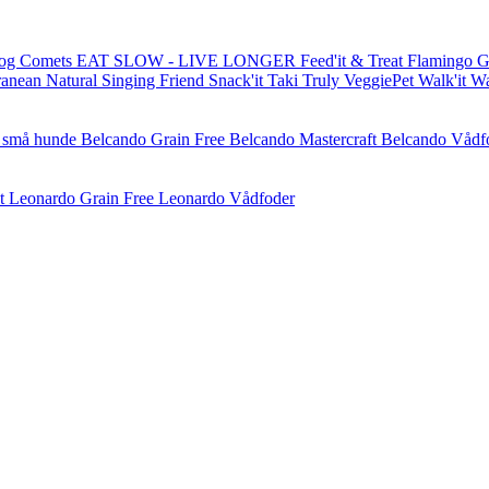
og Comets
EAT SLOW - LIVE LONGER
Feed'it & Treat
Flamingo
G
ranean Natural
Singing Friend
Snack'it
Taki
Truly
VeggiePet
Walk'it
W
l små hunde
Belcando Grain Free
Belcando Mastercraft
Belcando Vådf
t
Leonardo Grain Free
Leonardo Vådfoder