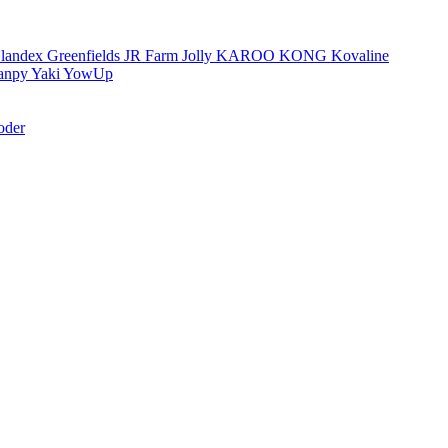
landex
Greenfields
JR Farm
Jolly
KAROO
KONG
Kovaline
anpy
Yaki
YowUp
oder