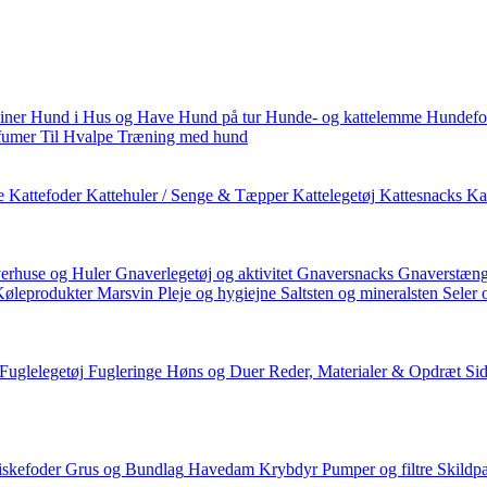
iner
Hund i Hus og Have
Hund på tur
Hunde- og kattelemme
Hundefo
fumer
Til Hvalpe
Træning med hund
e
Kattefoder
Kattehuler / Senge & Tæpper
Kattelegetøj
Kattesnacks
Kat
erhuse og Huler
Gnaverlegetøj og aktivitet
Gnaversnacks
Gnaverstæng
Køleprodukter
Marsvin
Pleje og hygiejne
Saltsten og mineralsten
Seler 
Fuglelegetøj
Fugleringe
Høns og Duer
Reder, Materialer & Opdræt
Si
iskefoder
Grus og Bundlag
Havedam
Krybdyr
Pumper og filtre
Skildp