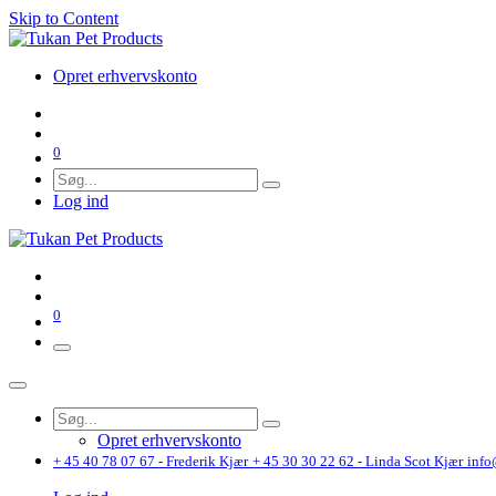
Skip to Content
Opret erhvervskonto
0
Log ind
0
Opret erhvervskonto
+ 45 40 78 07 67 - Frederik Kjær
+ 45 30 30 22 62 - Linda Scot Kjær
info