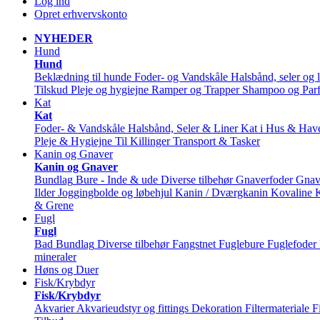
Log ind
Opret erhvervskonto
NYHEDER
Hund
Hund
Beklædning til hunde
Foder- og Vandskåle
Halsbånd, seler og l
Tilskud
Pleje og hygiejne
Ramper og Trapper
Shampoo og Par
Kat
Kat
Foder- & Vandskåle
Halsbånd, Seler & Liner
Kat i Hus & Hav
Pleje & Hygiejne
Til Killinger
Transport & Tasker
Kanin og Gnaver
Kanin og Gnaver
Bundlag
Bure - Inde & ude
Diverse tilbehør
Gnaverfoder
Gnav
Ilder
Joggingbolde og løbehjul
Kanin / Dværgkanin
Kovaline
& Grene
Fugl
Fugl
Bad
Bundlag
Diverse tilbehør
Fangstnet
Fuglebure
Fuglefoder
mineraler
Høns og Duer
Fisk/Krybdyr
Fisk/Krybdyr
Akvarier
Akvarieudstyr og fittings
Dekoration
Filtermateriale
F