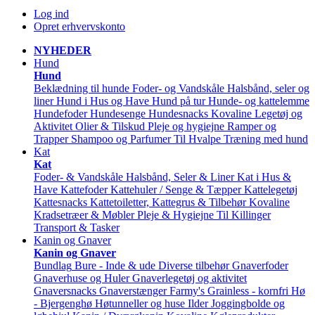
Log ind
Opret erhvervskonto
NYHEDER
Hund
Hund
Beklædning til hunde
Foder- og Vandskåle
Halsbånd, seler og
liner
Hund i Hus og Have
Hund på tur
Hunde- og kattelemme
Hundefoder
Hundesenge
Hundesnacks
Kovaline
Legetøj og
Aktivitet
Olier & Tilskud
Pleje og hygiejne
Ramper og
Trapper
Shampoo og Parfumer
Til Hvalpe
Træning med hund
Kat
Kat
Foder- & Vandskåle
Halsbånd, Seler & Liner
Kat i Hus &
Have
Kattefoder
Kattehuler / Senge & Tæpper
Kattelegetøj
Kattesnacks
Kattetoiletter, Kattegrus & Tilbehør
Kovaline
Kradsetræer & Møbler
Pleje & Hygiejne
Til Killinger
Transport & Tasker
Kanin og Gnaver
Kanin og Gnaver
Bundlag
Bure - Inde & ude
Diverse tilbehør
Gnaverfoder
Gnaverhuse og Huler
Gnaverlegetøj og aktivitet
Gnaversnacks
Gnaverstænger Farmy's
Grainless - kornfri
Hø
- Bjergenghø
Høtunneller og huse
Ilder
Joggingbolde og