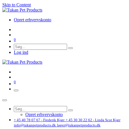
Skip to Content
Opret erhvervskonto
0
Log ind
0
Opret erhvervskonto
+ 45 40 78 07 67 - Frederik Kjær
+ 45 30 30 22 62 - Linda Scot Kjær
info@tukanpetproducts.dk
lager@tukanpetproducts.dk