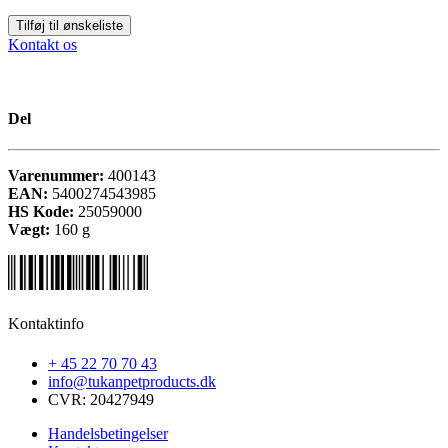
Tilføj til ønskeliste
Kontakt os
Del
Varenummer:
400143
EAN:
5400274543985
HS Kode:
25059000
Vægt:
160
g
Kontaktinfo
+ 45 22 70 70 43
info@tukanpetproducts.dk
CVR: 20427949
Handelsbetingelser