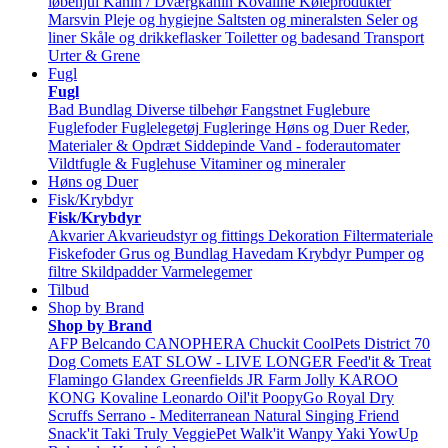
løbehjul
Kanin / Dværgkanin
Kovaline
Køleprodukter
Marsvin
Pleje og hygiejne
Saltsten og mineralsten
Seler og
liner
Skåle og drikkeflasker
Toiletter og badesand
Transport
Urter & Grene
Fugl
Fugl
Bad
Bundlag
Diverse tilbehør
Fangstnet
Fuglebure
Fuglefoder
Fuglelegetøj
Fugleringe
Høns og Duer
Reder,
Materialer & Opdræt
Siddepinde
Vand - foderautomater
Vildtfugle & Fuglehuse
Vitaminer og mineraler
Høns og Duer
Fisk/Krybdyr
Fisk/Krybdyr
Akvarier
Akvarieudstyr og fittings
Dekoration
Filtermateriale
Fiskefoder
Grus og Bundlag
Havedam
Krybdyr
Pumper og
filtre
Skildpadder
Varmelegemer
Tilbud
Shop by Brand
Shop by Brand
AFP
Belcando
CANOPHERA
Chuckit
CoolPets
District 70
Dog Comets
EAT SLOW - LIVE LONGER
Feed'it & Treat
Flamingo
Glandex
Greenfields
JR Farm
Jolly
KAROO
KONG
Kovaline
Leonardo
Oil'it
PoopyGo
Royal Dry
Scruffs
Serrano - Mediterranean Natural
Singing Friend
Snack'it
Taki
Truly
VeggiePet
Walk'it
Wanpy
Yaki
YowUp