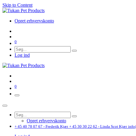
Skip to Content
Opret erhvervskonto
0
Log ind
0
Opret erhvervskonto
+ 45 40 78 07 67 - Frederik Kjær
+ 45 30 30 22 62 - Linda Scot Kjær
info