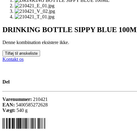
DRINKING BOTTLE SIPPY BLUE 100
Denne kombination eksistere ikke.
Tilføj til ønskeliste
Kontakt os
Del
Varenummer:
210421
EAN:
5400585272628
Vægt:
540
g