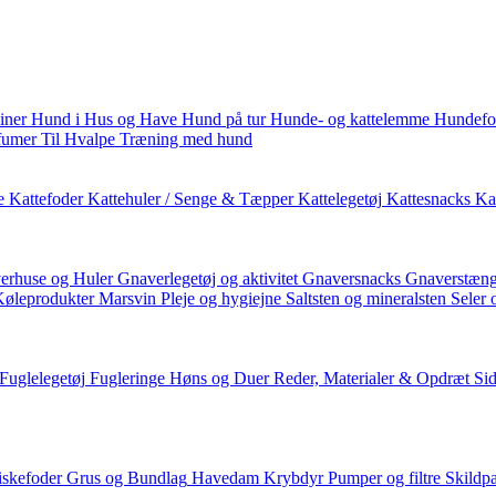
iner
Hund i Hus og Have
Hund på tur
Hunde- og kattelemme
Hundefo
fumer
Til Hvalpe
Træning med hund
e
Kattefoder
Kattehuler / Senge & Tæpper
Kattelegetøj
Kattesnacks
Kat
erhuse og Huler
Gnaverlegetøj og aktivitet
Gnaversnacks
Gnaverstæng
Køleprodukter
Marsvin
Pleje og hygiejne
Saltsten og mineralsten
Seler 
Fuglelegetøj
Fugleringe
Høns og Duer
Reder, Materialer & Opdræt
Si
iskefoder
Grus og Bundlag
Havedam
Krybdyr
Pumper og filtre
Skildp