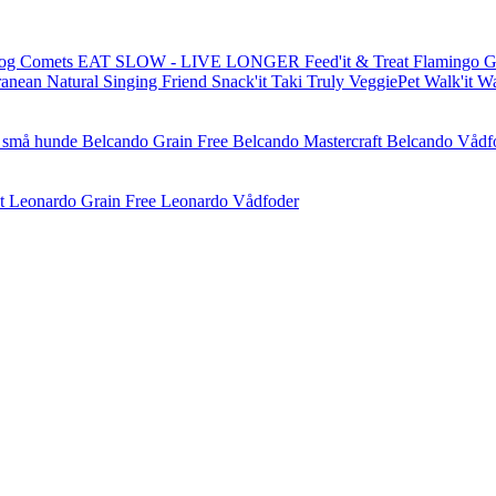
og Comets
EAT SLOW - LIVE LONGER
Feed'it & Treat
Flamingo
G
ranean Natural
Singing Friend
Snack'it
Taki
Truly
VeggiePet
Walk'it
W
l små hunde
Belcando Grain Free
Belcando Mastercraft
Belcando Vådf
t
Leonardo Grain Free
Leonardo Vådfoder