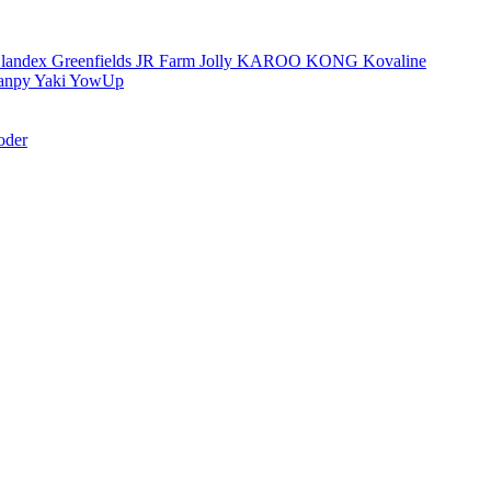
landex
Greenfields
JR Farm
Jolly
KAROO
KONG
Kovaline
anpy
Yaki
YowUp
oder