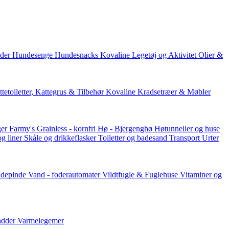
der
Hundesenge
Hundesnacks
Kovaline
Legetøj og Aktivitet
Olier &
tetoiletter, Kattegrus & Tilbehør
Kovaline
Kradsetræer & Møbler
er Farmy's
Grainless - kornfri
Hø - Bjergenghø
Høtunneller og huse
og liner
Skåle og drikkeflasker
Toiletter og badesand
Transport
Urter
ddepinde
Vand - foderautomater
Vildtfugle & Fuglehuse
Vitaminer og
adder
Varmelegemer