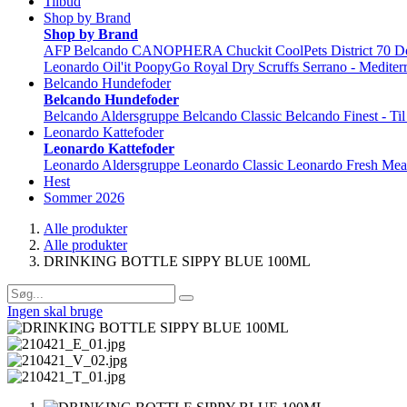
Tilbud
Shop by Brand
Shop by Brand
AFP
Belcando
CANOPHERA
Chuckit
CoolPets
District 70
D
Leonardo
Oil'it
PoopyGo
Royal Dry
Scruffs
Serrano - Mediter
Belcando Hundefoder
Belcando Hundefoder
Belcando Aldersgruppe
Belcando Classic
Belcando Finest - Ti
Leonardo Kattefoder
Leonardo Kattefoder
Leonardo Aldersgruppe
Leonardo Classic
Leonardo Fresh Mea
Hest
Sommer 2026
Alle produkter
Alle produkter
DRINKING BOTTLE SIPPY BLUE 100ML
Ingen skal bruge