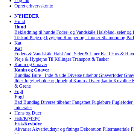
Log ind
Opret erhvervskonto
NYHEDER
Hund
Hund
Beklædning til hunde
Foder- og Vandskåle
Halsbånd, seler og l
Tilskud
Pleje og hygiejne
Ramper og Trapper
Shampoo og Par
Kat
Kat
Foder- & Vandskåle
Halsbånd, Seler & Liner
Kat i Hus & Hav
Pleje & Hygiejne
Til Killinger
Transport & Tasker
Kanin og Gnaver
Kanin og Gnaver
Bundlag
Bure - Inde & ude
Diverse tilbehør
Gnaverfoder
Gnav
Ilder
Joggingbolde og løbehjul
Kanin / Dværgkanin
Kovaline
& Grene
Fugl
Fugl
Bad
Bundlag
Diverse tilbehør
Fangstnet
Fuglebure
Fuglefoder
mineraler
Høns og Duer
Fisk/Krybdyr
Fisk/Krybdyr
Akvarier
Akvarieudstyr og fittings
Dekoration
Filtermateriale
F