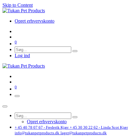
Skip to Content
Opret erhvervskonto
0
Log ind
0
Opret erhvervskonto
+ 45 40 78 07 67 - Frederik Kjær
+ 45 30 30 22 62 - Linda Scot Kjær
info@tukanpetproducts.dk
lager@tukanpetproducts.dk