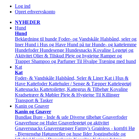
Log ind
Opret erhvervskonto
NYHEDER
Hund
Hund
Beklædning til hunde
Foder- og Vandskåle
Halsbånd, seler og
liner
Hund i Hus og Have
Hund på tur
Hunde- og kattelemme
Hundefoder
Hundesenge
Hundesnacks
Kovaline
Legetøj og
Aktivitet
Olier & Tilskud
Pleje og hygiejne
Ramper og
Trapper
Shampoo og Parfumer
Til Hvalpe
Træning med hund
Kat
Kat
Foder- & Vandskåle
Halsbånd, Seler & Liner
Kat i Hus &
Have
Kattefoder
Kattehuler / Senge & Tæpper
Kattelegetøj
Kattesnacks
Kattetoiletter, Kattegrus & Tilbehør
Kovaline
Kradsetræer & Møbler
Pleje & Hygiejne
Til Killinger
Transport & Tasker
Kanin og Gnaver
Kanin og Gnaver
Bundlag
Bure - Inde & ude
Diverse tilbehør
Gnaverfoder
Gnaverhuse og Huler
Gnaverlegetøj og aktivitet
Gnaversnacks
Gnaverstænger Farmy's
Grainless - kornfri
Hø
- Bjergenghø
Høtunneller og huse
Ilder
Joggingbolde og