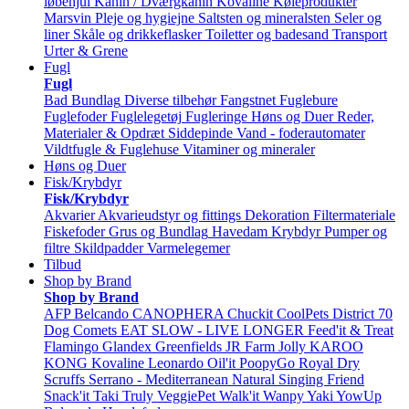
løbehjul
Kanin / Dværgkanin
Kovaline
Køleprodukter
Marsvin
Pleje og hygiejne
Saltsten og mineralsten
Seler og
liner
Skåle og drikkeflasker
Toiletter og badesand
Transport
Urter & Grene
Fugl
Fugl
Bad
Bundlag
Diverse tilbehør
Fangstnet
Fuglebure
Fuglefoder
Fuglelegetøj
Fugleringe
Høns og Duer
Reder,
Materialer & Opdræt
Siddepinde
Vand - foderautomater
Vildtfugle & Fuglehuse
Vitaminer og mineraler
Høns og Duer
Fisk/Krybdyr
Fisk/Krybdyr
Akvarier
Akvarieudstyr og fittings
Dekoration
Filtermateriale
Fiskefoder
Grus og Bundlag
Havedam
Krybdyr
Pumper og
filtre
Skildpadder
Varmelegemer
Tilbud
Shop by Brand
Shop by Brand
AFP
Belcando
CANOPHERA
Chuckit
CoolPets
District 70
Dog Comets
EAT SLOW - LIVE LONGER
Feed'it & Treat
Flamingo
Glandex
Greenfields
JR Farm
Jolly
KAROO
KONG
Kovaline
Leonardo
Oil'it
PoopyGo
Royal Dry
Scruffs
Serrano - Mediterranean Natural
Singing Friend
Snack'it
Taki
Truly
VeggiePet
Walk'it
Wanpy
Yaki
YowUp