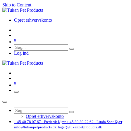
Skip to Content
Opret erhvervskonto
0
Log ind
0
Opret erhvervskonto
+ 45 40 78 07 67 - Frederik Kjær
+ 45 30 30 22 62 - Linda Scot Kjær
info@tukanpetproducts.dk
lager@tukanpetproducts.dk