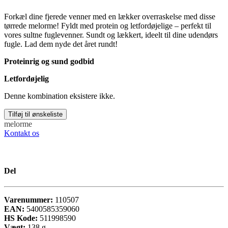
Forkæl dine fjerede venner med en lækker overraskelse med disse
tørrede melorme! Fyldt med protein og letfordøjelige – perfekt til
vores sultne fuglevenner. Sundt og lækkert, ideelt til dine udendørs
fugle. Lad dem nyde det året rundt!
Proteinrig og sund godbid
Letfordøjelig
Denne kombination eksistere ikke.
Tilføj til ønskeliste
melorme
Kontakt os
Del
Varenummer:
110507
EAN:
5400585359060
HS Kode:
511998590
Vægt:
138
g