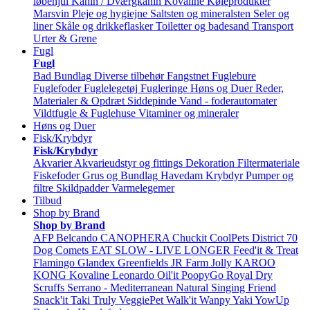
løbehjul
Kanin / Dværgkanin
Kovaline
Køleprodukter
Marsvin
Pleje og hygiejne
Saltsten og mineralsten
Seler og
liner
Skåle og drikkeflasker
Toiletter og badesand
Transport
Urter & Grene
Fugl
Fugl
Bad
Bundlag
Diverse tilbehør
Fangstnet
Fuglebure
Fuglefoder
Fuglelegetøj
Fugleringe
Høns og Duer
Reder,
Materialer & Opdræt
Siddepinde
Vand - foderautomater
Vildtfugle & Fuglehuse
Vitaminer og mineraler
Høns og Duer
Fisk/Krybdyr
Fisk/Krybdyr
Akvarier
Akvarieudstyr og fittings
Dekoration
Filtermateriale
Fiskefoder
Grus og Bundlag
Havedam
Krybdyr
Pumper og
filtre
Skildpadder
Varmelegemer
Tilbud
Shop by Brand
Shop by Brand
AFP
Belcando
CANOPHERA
Chuckit
CoolPets
District 70
Dog Comets
EAT SLOW - LIVE LONGER
Feed'it & Treat
Flamingo
Glandex
Greenfields
JR Farm
Jolly
KAROO
KONG
Kovaline
Leonardo
Oil'it
PoopyGo
Royal Dry
Scruffs
Serrano - Mediterranean Natural
Singing Friend
Snack'it
Taki
Truly
VeggiePet
Walk'it
Wanpy
Yaki
YowUp