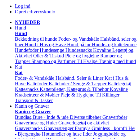
Log ind
Opret erhvervskonto
NYHEDER
Hund
Hund
Beklædning til hunde
Foder- og Vandskåle
Halsbånd, seler og
liner
Hund i Hus og Have
Hund på tur
Hunde- og kattelemme
Hundefoder
Hundesenge
Hundesnacks
Kovaline
Legetøj og
Aktivitet
Olier & Tilskud
Pleje og hygiejne
Ramper og
Trapper
Shampoo og Parfumer
Til Hvalpe
Træning med hund
Kat
Kat
Foder- & Vandskåle
Halsbånd, Seler & Liner
Kat i Hus &
Have
Kattefoder
Kattehuler / Senge & Tæpper
Kattelegetøj
Kattesnacks
Kattetoiletter, Kattegrus & Tilbehør
Kovaline
Kradsetræer & Møbler
Pleje & Hygiejne
Til Killinger
Transport & Tasker
Kanin og Gnaver
Kanin og Gnaver
Bundlag
Bure - Inde & ude
Diverse tilbehør
Gnaverfoder
Gnaverhuse og Huler
Gnaverlegetøj og aktivitet
Gnaversnacks
Gnaverstænger Farmy's
Grainless - kornfri
Hø
- Bjergenghø
Høtunneller og huse
Ilder
Joggingbolde og